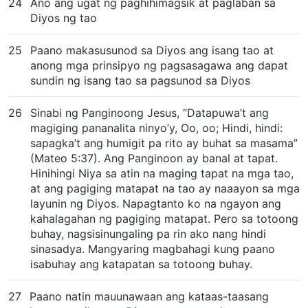
24
Ano ang ugat ng paghihimagsik at paglaban sa
Diyos ng tao
25
Paano makasusunod sa Diyos ang isang tao at
anong mga prinsipyo ng pagsasagawa ang dapat
sundin ng isang tao sa pagsunod sa Diyos
26
Sinabi ng Panginoong Jesus, “Datapuwa’t ang
magiging pananalita ninyo’y, Oo, oo; Hindi, hindi:
sapagka’t ang humigit pa rito ay buhat sa masama”
(Mateo 5:37). Ang Panginoon ay banal at tapat.
Hinihingi Niya sa atin na maging tapat na mga tao,
at ang pagiging matapat na tao ay naaayon sa mga
layunin ng Diyos. Napagtanto ko na ngayon ang
kahalagahan ng pagiging matapat. Pero sa totoong
buhay, nagsisinungaling pa rin ako nang hindi
sinasadya. Mangyaring magbahagi kung paano
isabuhay ang katapatan sa totoong buhay.
27
Paano natin mauunawaan ang kataas-taasang