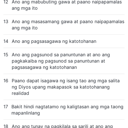
12
Ano ang mabubuting gawa at paano naipapamalas
ang mga ito
13
Ano ang masasamang gawa at paano naipapamalas
ang mga ito
14
Ano ang pagsasagawa ng katotohanan
15
Ano ang pagsunod sa panuntunan at ano ang
pagkakaiba ng pagsunod sa panuntunan at
pagsasagawa ng katotohanan
16
Paano dapat isagawa ng isang tao ang mga salita
ng Diyos upang makapasok sa katotohanang
realidad
17
Bakit hindi nagtatamo ng kaligtasan ang mga taong
mapanlinlang
18
Ano ang tunay na pagkilala sa sarili at ano ang