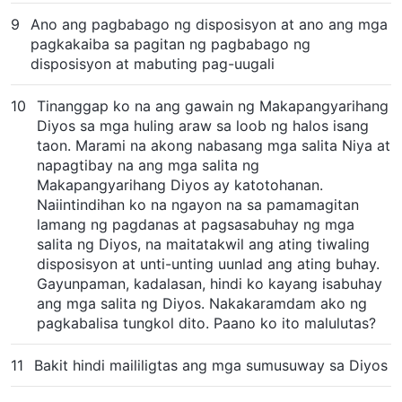
9
Ano ang pagbabago ng disposisyon at ano ang mga
pagkakaiba sa pagitan ng pagbabago ng
disposisyon at mabuting pag-uugali
10
Tinanggap ko na ang gawain ng Makapangyarihang
Diyos sa mga huling araw sa loob ng halos isang
taon. Marami na akong nabasang mga salita Niya at
napagtibay na ang mga salita ng
Makapangyarihang Diyos ay katotohanan.
Naiintindihan ko na ngayon na sa pamamagitan
lamang ng pagdanas at pagsasabuhay ng mga
salita ng Diyos, na maitatakwil ang ating tiwaling
disposisyon at unti-unting uunlad ang ating buhay.
Gayunpaman, kadalasan, hindi ko kayang isabuhay
ang mga salita ng Diyos. Nakakaramdam ako ng
pagkabalisa tungkol dito. Paano ko ito malulutas?
11
Bakit hindi maililigtas ang mga sumusuway sa Diyos