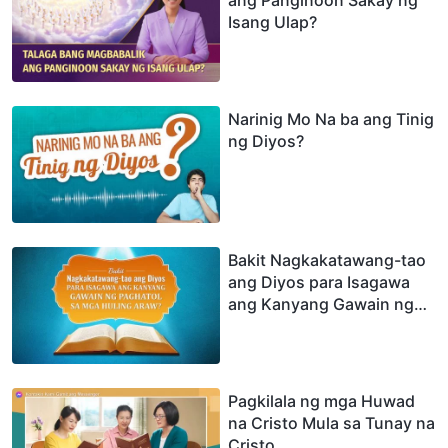
Isang Ulap?
Narinig Mo Na ba ang Tinig
ng Diyos?
Bakit Nagkakatawang-tao
ang Diyos para Isagawa
ang Kanyang Gawain ng
Paghatol sa mga Huling
Araw?
Pagkilala ng mga Huwad
na Cristo Mula sa Tunay na
Cristo