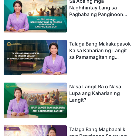
Sa Aba ng mga
Naghihintay Lang sa
Pagbaba ng Panginoon
Sakay ng Isang Ulap
Talaga Bang Makakapasok
Ka sa Kaharian ng Langit
sa Pamamagitan ng
Pagkapit sa Bibliya?
Nasa Langit Ba o Nasa
Lupa ang Kaharian ng
Langit?
Talaga Bang Magbabalik
ang Panginoon Sakay ng