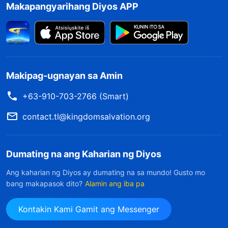
Makapangyarihang Diyos APP
Makipag-ugnayan sa Amin
+63-910-703-2766 (Smart)
contact.tl@kingdomsalvation.org
Dumating na ang Kaharian ng Diyos
Ang kaharian ng Diyos ay dumating na sa mundo! Gusto mo
bang makapasok dito?
Alamin ang iba pa
Kontakin Kami Gamit ang Messenger