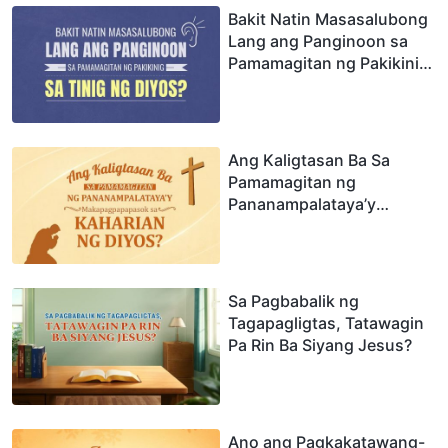
Bakit Natin Masasalubong
Lang ang Panginoon sa
Pamamagitan ng Pakikinig
sa Tinig ng Diyos?
Ang Kaligtasan Ba Sa
Pamamagitan ng
Pananampalataya’y
Makapagpapapasok sa
Kaharian ng Diyos?
Sa Pagbabalik ng
Tagapagligtas, Tatawagin
Pa Rin Ba Siyang Jesus?
Ano ang Pagkakatawang-