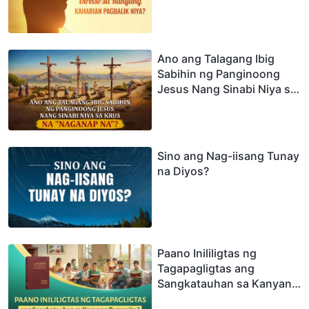
sa Kanyang Kaharian
Pagbalik Niya?
Ano ang Talagang Ibig
Sabihin ng Panginoong
Jesus Nang Sinabi Niya sa
Krus na “Ito’y Natupad
Na”?
Sino ang Nag-iisang Tunay
na Diyos?
Paano Inililigtas ng
Tagapagligtas ang
Sangkatauhan sa Kanyang
Pagparito?