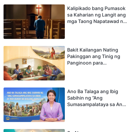
Kalipikado bang Pumasok
sa Kaharian ng Langit ang
mga Taong Napatawad na
ang mga Kasalanan?
Bakit Kailangan Nating
Pakinggan ang Tinig ng
Panginoon para
Salubungin Siya
Ano Ba Talaga ang Ibig
Sabihin ng “Ang
Sumasampalataya sa Anak
ay May Buhay na Walang
Hanggan”?