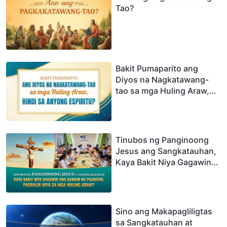
Tao?
Bakit Pumaparito ang
Diyos na Nagkatawang-
tao sa mga Huling Araw,
Hindi sa Anyong Espiritu?
Tinubos ng Panginoong
Jesus ang Sangkatauhan,
Kaya Bakit Niya Gagawin
ang Gawain ng Paghatol
Pagbalik Niya sa mga
Huling Araw?
Sino ang Makapagliligtas
sa Sangkatauhan at