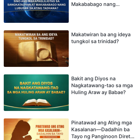
Makababago nang
Lubusan sa Ating
Tadhana?
Makatwiran ba ang ideya
tungkol sa trinidad?
Bakit ang Diyos na
Nagkatawang-tao sa mga
Huling Araw ay Babae?
Pinatawad ang Ating mga
Kasalanan—Dadalhin ba
Tayo ng Panginoon Diretso