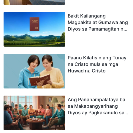
Bakit Kailangang
Magpakita at Gumawa ang
Diyos sa Pamamagitan ng
Muling Pagkakatawang-
tao sa mga Huling Araw
Paano Kilatisin ang Tunay
na Cristo mula sa mga
Huwad na Cristo
Ang Pananampalataya ba
sa Makapangyarihang
Diyos ay Pagkakanulo sa
Panginoong Jesus?