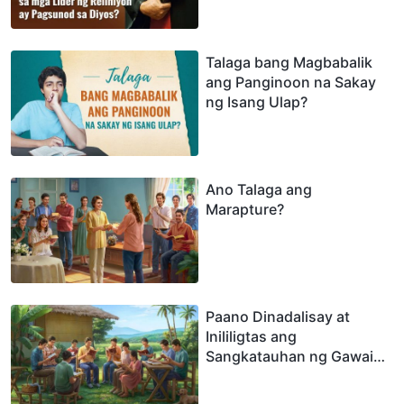
Talaga bang Magbabalik
ang Panginoon na Sakay
ng Isang Ulap?
Ano Talaga ang
Marapture?
Paano Dinadalisay at
Inililigtas ang
Sangkatauhan ng Gawain
ng Paghatol ng Diyos sa
mga Huling Araw?