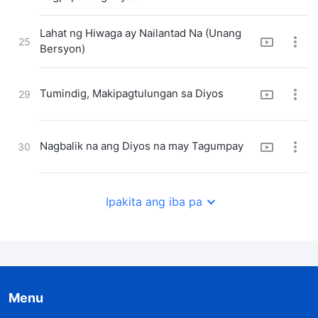
Lahat ng Hiwaga ay Nailantad Na (Unang
25
Bersyon)
Tumindig, Makipagtulungan sa Diyos
29
Nagbalik na ang Diyos na may Tagumpay
30
Ang Paghatol ng Diyos ay Lubos na
31
Ipakita ang iba pa
Naihayag
Matapos Makabalik ng Diyos sa Sion
33
Menu
Lahat ng Bagay ay Nasa Kamay ng Diyos
34