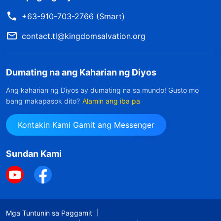
+63-910-703-2766 (Smart)
Matagumpay ang Hari ng Kaharian
47
contact.tl@kingdomsalvation.org
Kapag Pumarito ang Diyos Mismo sa
51
Mundo
Dumating na ang Kaharian ng Diyos
Ang kaharian ng Diyos ay dumating na sa mundo! Gusto mo
Ang Diyos ay nasa Langit at Nasa Lupa
52
bang makapasok dito?
Alamin ang iba pa
Rin
Kontakin Kami Gamit ang Messenger
Lahat ng mga Tao ng Diyos ay Naglalabas
54
ng Kanilang mga Damdamin
Sundan Kami
Awit Ng Mga Mananagumpay
57
Ang Panlilinlang ng Tao sa Diyos ay
60
Laganap sa Kanilang mga Gawa
Mga Tuntunin sa Paggamit