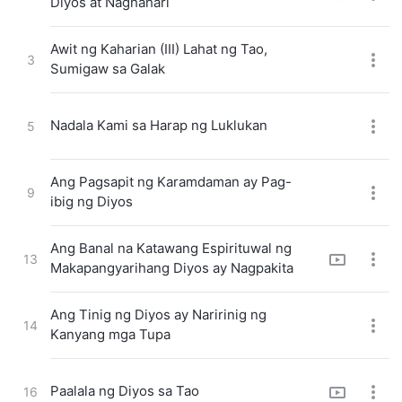
Diyos at Naghahari
Awit ng Kaharian (III) Lahat ng Tao,
3
Sumigaw sa Galak
Nadala Kami sa Harap ng Luklukan
5
Ang Pagsapit ng Karamdaman ay Pag-
9
ibig ng Diyos
Ang Banal na Katawang Espirituwal ng
13
Makapangyarihang Diyos ay Nagpakita
Ang Tinig ng Diyos ay Naririnig ng
14
Kanyang mga Tupa
Paalala ng Diyos sa Tao
16