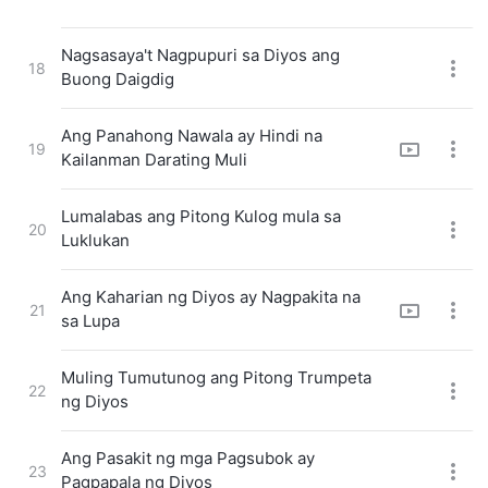
Nagsasaya't Nagpupuri sa Diyos ang
18
Buong Daigdig
Ang Panahong Nawala ay Hindi na
19
Kailanman Darating Muli
Lumalabas ang Pitong Kulog mula sa
20
Luklukan
Ang Kaharian ng Diyos ay Nagpakita na
21
sa Lupa
Muling Tumutunog ang Pitong Trumpeta
22
ng Diyos
Ang Pasakit ng mga Pagsubok ay
23
Pagpapala ng Diyos