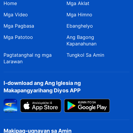
Home
Mga Aklat
Nais Mo Bang Maging Bunga para sa
Mga Video
Mga Himno
35
Kaluguran ng Diyos?
Mga Pagbasa
Ebanghelyo
Makakapagpasakop Ka ba Talaga sa mga
Mga Patotoo
Ang Bagong
37
Pagsasaayos ng Diyos?
Kapanahunan
Pagtatanghal ng mga
Tungkol Sa Amin
Pinupuno ng Gawa ng Diyos ang
38
Larawan
Malawak na Kalawakan ng Sansinukob
Ang Saloobin ni Pedro sa mga Pagsubok
41
I-download ang Ang Iglesia ng
Makapangyarihang Diyos APP
Kilalang-kilala ni Pedro ang Diyos
44
Ihandog ang Katapatan Mo sa Tahanan
45
ng Diyos
Makipag-ugnayan sa Amin