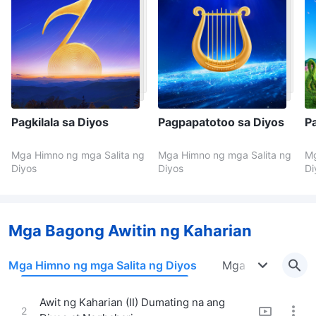
Pagkilala sa Diyos
Pagpapatotoo sa Diyos
P
Mga Himno ng mga Salita ng
Mga Himno ng mga Salita ng
Mg
Diyos
Diyos
Di
Mga Bagong Awitin ng Kaharian
Mga Himno ng mga Salita ng Diyos
Mga Himno ng Igl
Awit ng Kaharian (II) Dumating na ang
2