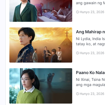
ang gawain ng M
pamamagitan n
Hunyo 23, 2026
Ang Mahirap n
Ni Lydia, India 
tatay ko, at nag
Hunyo 23, 2026
Paano Ko Nala
Ni Xinai, Tsina
ang mga magulan
ng mga s…
Hunyo 23, 2026