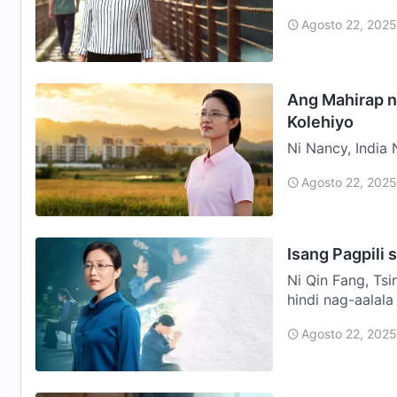
mag-isa sa mga
Agosto 22, 2025
Ang Mahirap n
Kolehiyo
Ni Nancy, India
kolehiyo. Nakap
Agosto 22, 2025
dahil din sa mg
Isang Pagpili 
Ni Qin Fang, T
hindi nag-aalal
ikalawang pag…
Agosto 22, 2025