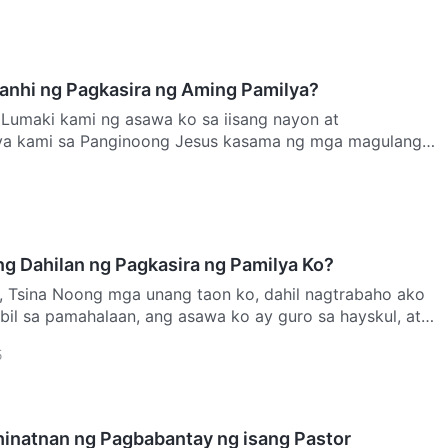
anhi ng Pagkasira ng Aming Pamilya?
t
a kami sa Panginoong Jesus kasama ng mga magulang
noong malii…
ng Dahilan ng Pagkasira ng Pamilya Ko?
, Tsina Noong mga unang taon ko, dahil nagtrabaho ako
ibil sa pamahalaan, ang asawa ko ay guro sa hayskul, at
5
inatnan ng Pagbabantay ng isang Pastor