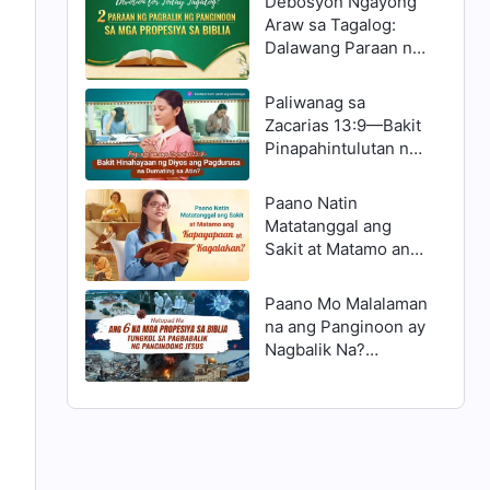
Debosyon Ngayong
Araw sa Tagalog:
Dalawang Paraan ng
Pagbabalik ng
Panginoon na
Paliwanag sa
Ipinropesiya sa Biblia
Zacarias 13:9—Bakit
Pinapahintulutan ng
Diyos na Magdusa
ang mga Kristiyano?
Paano Natin
Matatanggal ang
Sakit at Matamo ang
Kapayapaan at
Kagalakan?
Paano Mo Malalaman
na ang Panginoon ay
Nagbalik Na?
Natupad ang 6 na
Pangunahing Tanda
ng Kanyang
Pagbabalik