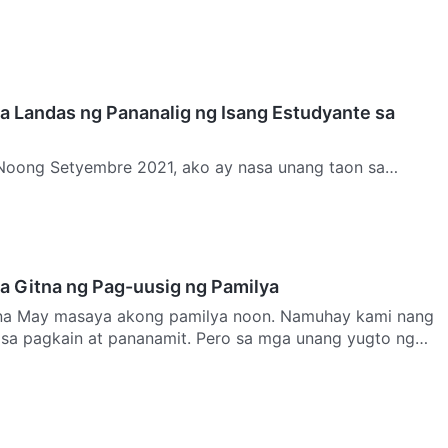
 anak k…
a Landas ng Pananalig ng Isang Estudyante sa
 Noong Setyembre 2021, ako ay nasa unang taon sa
agkaklase lang kami sa online dahil sa pandemya, pero,
a…
sa Gitna ng Pag-uusig ng Pamilya
sina May masaya akong pamilya noon. Namuhay kami nang
a sa pagkain at pananamit. Pero sa mga unang yugto ng