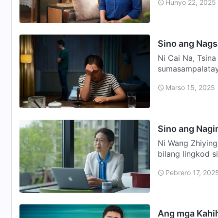
Hunyo 22, 2025
Sino ang Nags
Ni Cai Na, Tsina Lumaki kami ng asawa ko sa iisang nayon a
sumasampalatay
namin mula pa 
Marso 15, 2025
Sino ang Nagi
Ni Wang Zhiying
bilang lingkod s
ang anak …
Pebrero 17, 202
Ang mga Kahih