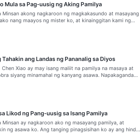
o Mula sa Pag-uusig ng Aking Pamilya
ina Minsan akong nagkaroon ng magkakasundo at masayang
 ako nang maayos ng mister ko, at kinainggitan kami ng
Tahakin ang Landas ng Pananalig sa Diyos
Si Chen Xiao ay may isang maliit na pamilya na masaya at
sobra siyang minamahal ng kanyang asawa. Napakaganda
a Likod ng Pang-uusig sa Isang Pamilya
a Minsan ay nagkaroon ako ng masayang pamilya, at
kin ng asawa ko. Ang tanging pinagsisihan ko ay ang hindi