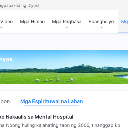
agpapakita ng Diyos!
Video
Mga Himno
Mga Pagbasa
Ebanghelyo
Mg
Diyos
noon
Mga Espirituwal na Laban
o Nakaalis sa Mental Hospital
ina Noong huling kalahating taon ng 2006, tinanggap ko