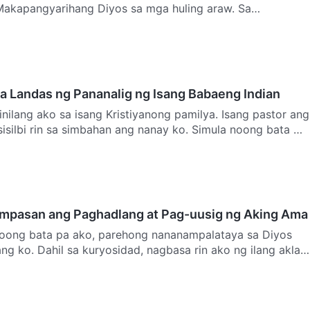
akapangyarihang Diyos sa mga huling araw. Sa
g pagda…
a Landas ng Pananalig ng Isang Babaeng Indian
Isinilang ako sa isang Kristiyanong pamilya. Isang pastor ang
sisilbi rin sa simbahan ang nanay ko. Simula noong bata …
mpasan ang Paghadlang at Pag-uusig ng Aking Ama
 Noong bata pa ako, parehong nananampalataya sa Diyos
g ko. Dahil sa kuryosidad, nagbasa rin ako ng ilang aklat