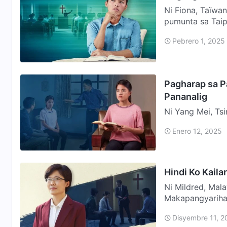
Ni Fiona, Taïwa
pumunta sa Taip
Huang. Nakita 
Pebrero 1, 2025
Pagharap sa P
Pananalig
Ni Yang Mei, Ts
eebanghelyo. Ma
Enero 12, 2025
kung sino-sino…
Hindi Ko Kail
Ni Mildred, Mal
Makapangyarihan
Isang araw, tina
Disyembre 11, 2