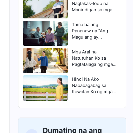
Naglakas-loob na
Manindigan sa mga
Prinsipyo
Tama ba ang
Pananaw na “Ang
Magulang ay
Palaging Tama”?
Mga Aral na
Natutuhan Ko sa
Pagtatalaga ng mga
Tauhan sa Ibang
Tungkulin
Hindi Na Ako
Nababagabag sa
Kawalan Ko ng mga
Kaloob at Talento
Dumating na ang