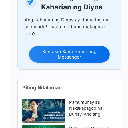
Kaharian ng Diyos
Ang kaharian ng Diyos ay dumating na
sa mundo! Gusto mo bang makapasok
dito?
Kontakin Kami Gamit ang
Messenger
Piling Nilalaman
Pamumuhay sa
Nakakapagod na
Buhay, Ano ang
Dapat Kong Gawin?