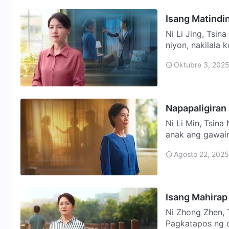
Isang Matindi
Ni Li Jing, Tsi
niyon, nakilala k
m…
Oktubre 3, 202
Napapaligiran
Ni Li Min, Tsin
anak ang gawain
ko na ang …
Agosto 22, 2025
Isang Mahirap
Ni Zhong Zhen, 
Pagkatapos ng d