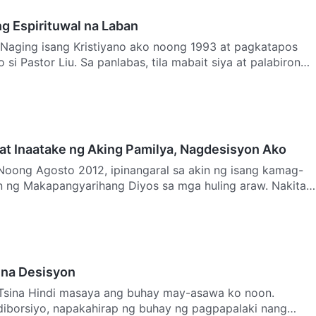
ng Espirituwal na Laban
na Naging isang Kristiyano ako noong 1993 at pagkatapos
o si Pastor Liu. Sa panlabas, tila mabait siya at palabirong
5
 at Inaatake ng Aking Pamilya, Nagdesisyon Ako
a Noong Agosto 2012, ipinangaral sa akin ng isang kamag-
 ng Makapangyarihang Diyos sa mga huling araw. Nakita
 na Desisyon
Tsina Hindi masaya ang buhay may-asawa ko noon.
iborsiyo, napakahirap ng buhay ng pagpapalaki nang