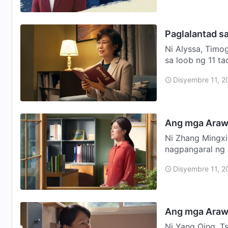
Paglalantad s
Ni Alyssa, Timo
sa loob ng 11 t
simbahan ni Pa
Disyembre 11, 2
Ang mga Araw 
Ni Zhang Mingxi
nagpangaral ng 
panahong iyon,
Disyembre 11, 2
Ang mga Araw
Ni Yang Qing, T