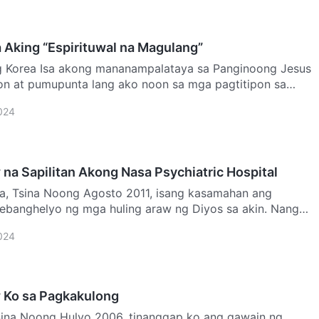
a Aking “Espirituwal na Magulang”
g Korea Isa akong mananampalataya sa Panginoong Jesus
aon at pumupunta lang ako noon sa mga pagtitipon sa
…
024
na Sapilitan Akong Nasa Psychiatric Hospital
a, Tsina Noong Agosto 2011, isang kasamahan ang
ebanghelyo ng mga huling araw ng Diyos sa akin. Nang
 mata…
024
 Ko sa Pagkakulong
sina Noong Hulyo 2006, tinanggap ko ang gawain ng