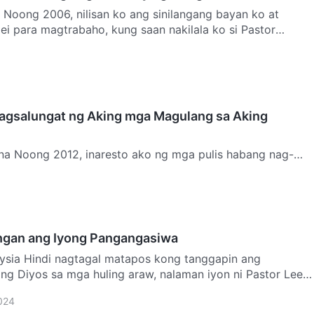
n Noong 2006, nilisan ko ang sinilangang bayan ko at
ei para magtrabaho, kung saan nakilala ko si Pastor
n…
agsalungat ng Aking mga Magulang sa Aking
ina Noong 2012, inaresto ako ng mga pulis habang nag-
rahas akong inimbestigahan ng mga pulis, itinatanong
angan ang Iyong Pangangasiwa
aysia Hindi nagtagal matapos kong tanggapin ang
g Diyos sa mga huling araw, nalaman iyon ni Pastor Lee.
…
024