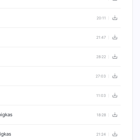
20:11
21:47
28:22
27:03
11:03
bigkas
18:28
igkas
21:24