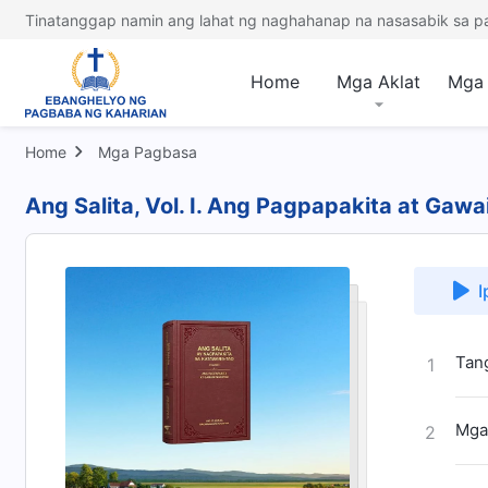
Tinatanggap namin ang lahat ng naghahanap na nasasabik sa p
Home
Mga Aklat
Mga 
Home
Mga Pagbasa
Ang Salita, Vol. I. Ang Pagpapakita at Gaw
I
Tan
1
Mga 
2