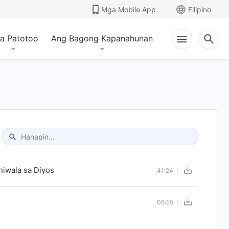
Mga Mobile App
Filipino
a Patotoo
Ang Bagong Kapanahunan
Type 1 or more characters for results.
iwala sa Diyos
41:24
06:55