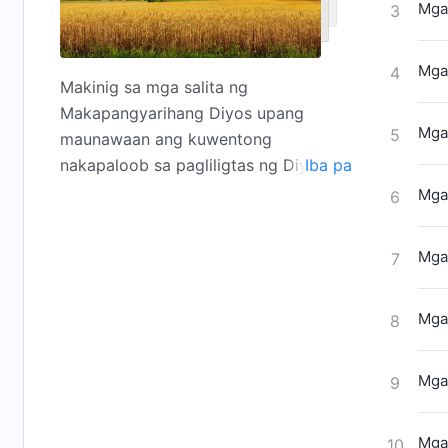
Mga 
3
Mga 
4
Makinig sa mga salita ng
Makapangyarihang Diyos upang
Mga 
5
maunawaan ang kuwentong
nakapaloob sa pagliligtas ng Diyos sa
Iba pa
sangkatauhan, ang hiwaga ng mga
Mga 
6
pagkakatawang-tao ng Diyos, ang
diwa ni Cristo, kung anong mayroon
Mga 
7
at kung ano ang Diyos, ang
kalalabasan at hantungan ng
Mga 
sangkatauhan, at iba pang mga
8
aspeto ng katotohanan.
Mga 
9
Mga 
10