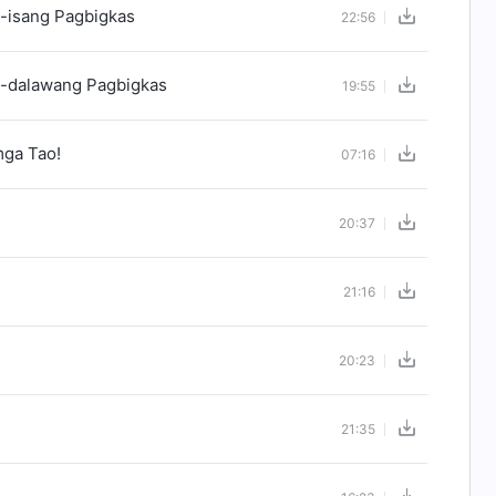
-isang Pagbigkas
22:56
t-dalawang Pagbigkas
19:55
mga Tao!
07:16
20:37
21:16
20:23
21:35