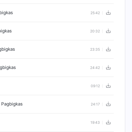
bigkas
25:42
bigkas
20:32
gbigkas
23:35
gbigkas
24:42
09:12
g Pagbigkas
24:17
19:43