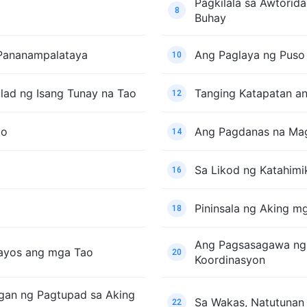
Pagkilala sa Awtorid
8
Buhay
 Pananampalataya
Ang Paglaya ng Puso
10
ad ng Isang Tunay na Tao
Tanging Katapatan a
12
ao
Ang Pagdanas na Mag
14
Sa Likod ng Katahimi
16
Pininsala ng Aking 
18
Ang Pagsasagawa ng 
aayos ang mga Tao
20
Koordinasyon
gan ng Pagtupad sa Aking
Sa Wakas, Natutunan
22