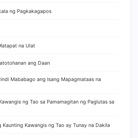
ikala ng Pagkakagapos
atapat na Ulat
 Katotohanan ang Daan
Hindi Mababago ang Isang Mapagmataas na
Kawangis ng Tao sa Pamamagitan ng Paglutas sa
 Kaunting Kawangis ng Tao ay Tunay na Dakila