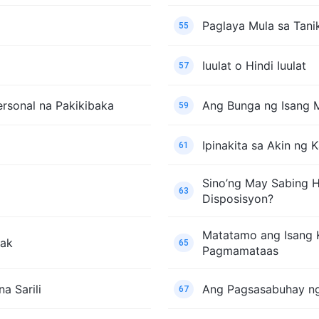
Paglaya Mula sa Tan
55
Iuulat o Hindi Iuulat
57
ersonal na Pakikibaka
Ang Bunga ng Isang M
59
Ipinakita sa Akin ng
61
Sino’ng May Sabing 
63
Disposisyon?
Matatamo ang Isang 
sak
65
Pagmamataas
 Sarili
Ang Pagsasabuhay ng
67