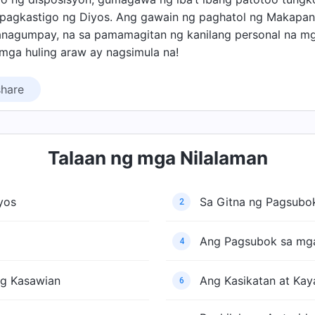
 pagkastigo ng Diyos. Ang gawain ng paghatol ng Makapan
nagumpay, na sa pamamagitan ng kanilang personal na mg
 mga huling araw ay nagsimula na!
share
Talaan ng mga Nilalaman
yos
Sa Gitna ng Pagsubo
2
Ang Pagsubok sa mga
4
g Kasawian
Ang Kasikatan at Ka
6