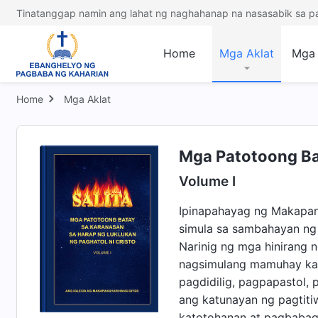
Tinatanggap namin ang lahat ng naghahanap na nasasabik sa p
Home
Mga Aklat
Mga 
Home
Mga Aklat
Mga Patotoong Bat
Volume I
Ipinapahayag ng Makapang
simula sa sambahayan ng 
Narinig ng mga hinirang n
nagsimulang mamuhay kas
pagdidilig, pagpapastol,
ang katunayan ng pagtitiw
katotohanan at pagbabago