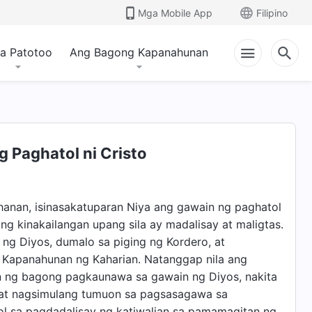
Mga Mobile App
Filipino
a Patotoo
Ang Bagong Kapanahunan
 Paghatol ni Cristo
hanan, isinasakatuparan Niya ang gawain ng paghatol
g kinakailangan upang sila ay madalisay at maligtas.
o ng Diyos, dumalo sa piging ng Kordero, at
Kapanahunan ng Kaharian. Natanggap nila ang
on ng bagong pagkaunawa sa gawain ng Diyos, nakita
i, at nagsimulang tumuon sa pagsasagawa sa
l sa pagdadalisay ng katiwalian sa pamamagitan ng