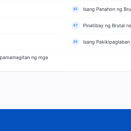
Isang Panahon ng Bru
85
Pinatibay ng Brutal 
87
Isang Pakikipaglaban
89
 pamamagitan ng mga