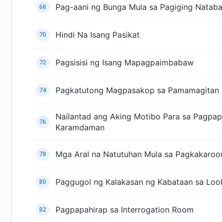
Pag-aani ng Bunga Mula sa Pagiging Natab
68
Hindi Na Isang Pasikat
70
Pagsisisi ng Isang Mapagpaimbabaw
72
Pagkatutong Magpasakop sa Pamamagitan n
74
Nailantad ang Aking Motibo Para sa Pagpa
76
Karamdaman
Mga Aral na Natutuhan Mula sa Pagkakaroon
78
Paggugol ng Kalakasan ng Kabataan sa Loo
80
Pagpapahirap sa Interrogation Room
82