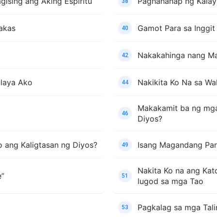
ising ang Aking Espiritu
Paghahanap ng Kalay
38
akas
Gamot Para sa Inggit
40
Nakakahinga nang M
42
alaya Ako
Nakikita Ko Na sa Wa
44
Makakamit ba ng mga
46
Diyos?
ang Kaligtasan ng Diyos?
Isang Magandang Pa
49
Nakita Ko na ang Kat
e”
51
lugod sa mga Tao
Pagkalag sa mga Tal
53