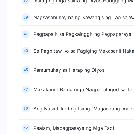
Inalog ng mga Salita ng Diyos Hanggang Mag
37
Nagsasabuhay na ng Kawangis ng Tao sa W
39
Pagpapalit sa Pagkainggit ng Pagpaparaya
41
Sa Pagbitaw Ko sa Pagiging Makasarili Nak
43
Pamumuhay sa Harap ng Diyos
45
Makakamit Ba ng mga Nagpapalugod sa Tao 
47
Ang Nasa Likod ng Isang “Magandang Imah
50
Paalam, Mapagpasaya ng Mga Tao!
52