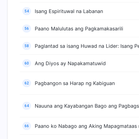
Isang Espirituwal na Labanan
54
Paano Malulutas ang Pagkamakasarili
56
Paglantad sa isang Huwad na Lider: Isang P
58
Ang Diyos ay Napakamatuwid
60
Pagbangon sa Harap ng Kabiguan
62
Nauuna ang Kayabangan Bago ang Pagbag
64
Paano ko Nabago ang Aking Mapagmataas na
66