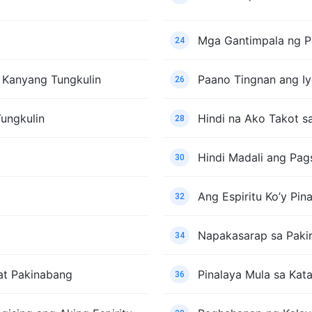
Mga Gantimpala ng P
24
 Kanyang Tungkulin
Paano Tingnan ang Iy
26
ungkulin
Hindi na Ako Takot s
28
Hindi Madali ang Pag
30
Ang Espiritu Ko’y Pin
32
Napakasarap sa Pakir
34
at Pakinabang
Pinalaya Mula sa Ka
36