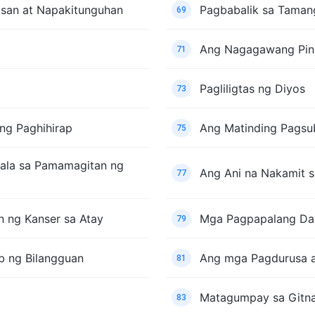
asan at Napakitunguhan
Pagbabalik sa Taman
69
Ang Nagagawang Pins
71
Pagliligtas ng Diyos
73
g Paghihirap
Ang Matinding Pags
75
pala sa Pamamagitan ng
Ang Ani na Nakamit
77
 ng Kanser sa Atay
Mga Pagpapalang Da
79
b ng Bilangguan
Ang mga Pagdurusa a
81
Matagumpay sa Gitna
83