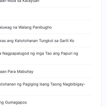
aan Mula sa Katayuan
aluwag na Walang Panibugho
kas ang Katotohanan Tungkol sa Sarili Ko
 Nagpapalugod ng mga Tao ang Papuri ng
raan Para Mabuhay
otohanan ng Pagiging Isang Taong Nagbibigay-
ing Gumagapos