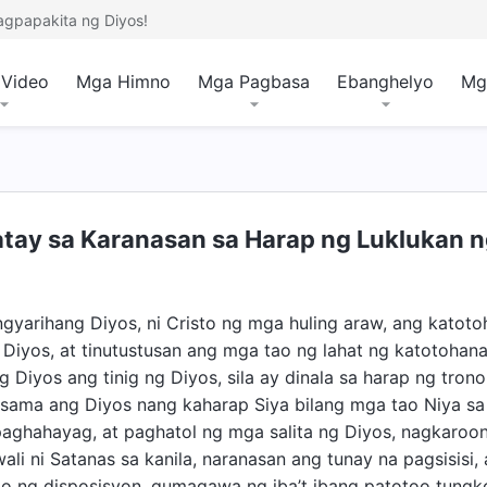
agpapakita ng Diyos!
Video
Mga Himno
Mga Pagbasa
Ebanghelyo
Mg
ay sa Karanasan sa Harap ng Luklukan ng
yarihang Diyos, ni Cristo ng mga huling araw, ang katoto
Diyos, at tinutustusan ang mga tao ng lahat ng katotohanan
g Diyos ang tinig ng Diyos, sila ay dinala sa harap ng tron
ama ang Diyos nang kaharap Siya bilang mga tao Niya sa 
 paghahayag, at paghatol ng mga salita ng Diyos, nagkaro
ali ni Satanas sa kanila, naranasan ang tunay na pagsisis
 ng disposisyon, gumagawa ng iba’t ibang patotoo tungko