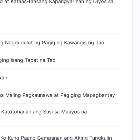
ad at Kataas-taasang Kapangyarihan ng Diyos sa
ng Nagdudulot ng Pagiging Kawangis ng Tao
ing Isang Tapat na Tao
kan
mga Maling Pagkaunawa at Pagiging Mapagbantay
Katotohanan ang Susi sa Maayos na
 Ko Kung Paano Gampanan ang Aking Tungkulin