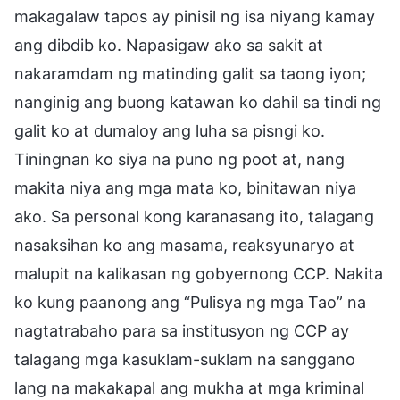
makagalaw tapos ay pinisil ng isa niyang kamay
ang dibdib ko. Napasigaw ako sa sakit at
nakaramdam ng matinding galit sa taong iyon;
nanginig ang buong katawan ko dahil sa tindi ng
galit ko at dumaloy ang luha sa pisngi ko.
Tiningnan ko siya na puno ng poot at, nang
makita niya ang mga mata ko, binitawan niya
ako. Sa personal kong karanasang ito, talagang
nasaksihan ko ang masama, reaksyunaryo at
malupit na kalikasan ng gobyernong CCP. Nakita
ko kung paanong ang “Pulisya ng mga Tao” na
nagtatrabaho para sa institusyon ng CCP ay
talagang mga kasuklam-suklam na sanggano
lang na makakapal ang mukha at mga kriminal