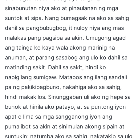
sinabunutan niya ako at pinaulanan ng mga
suntok at sipa. Nang bumagsak na ako sa sahig
dahil sa pangbubugbog, itinuloy niya ang mas
malakas pang pagsipa sa akin. Umugong agad
ang tainga ko kaya wala akong marinig na
anuman, at parang sasabog ang ulo ko dahil sa
matinding sakit. Dahil sa sakit, hindi ko
napigilang sumigaw. Matapos ang ilang sandali
pa ng pakikipagbuno, nakahiga ako sa sahig,
hindi makakilos. Sinunggaban uli ako ng hepe sa
buhok at hinila ako patayo, at sa puntong iyon
apat o lima sa mga sangganong iyon ang
pumalibot sa akin at sinimulan akong sipain at
suntukin; natumba ako sa sahig, nakatakip sa ulo