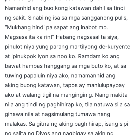
Namanhid ang buo kong katawan dahil sa tindi
ng sakit. Sinabi ng isa sa mga sangganong pulis,
“Mukhang hindi pa sapat ang inabot mo.
Magsasalita ka rin!” Habang nagsasalita siya,
pinulot niya yung parang martilyong de-kuryente
at ipinukpok iyon sa noo ko. Ramdam ko ang
bawat hampas hanggang sa mga buto ko, at sa
tuwing papaluin niya ako, namamanhid ang
aking buong katawan, tapos ay manlulupaypay
ako at walang tigil na manginginig. Nang makita
nila ang tindi ng paghihirap ko, tila natuwa sila sa
ginawa nila at nagsimulang tumawa nang
malakas. Sa gitna ng aking paghihirap, isang sipi
ng salita ng Diyos ang nagbigay sa akin ng