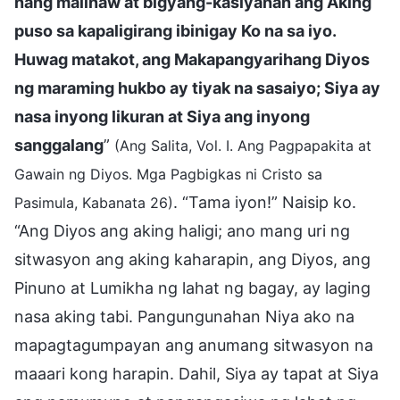
nang malinaw at bigyang-kasiyahan ang Aking
puso sa kapaligirang ibinigay Ko na sa iyo.
Huwag matakot, ang Makapangyarihang Diyos
ng maraming hukbo ay tiyak na sasaiyo; Siya ay
nasa inyong likuran at Siya ang inyong
sanggalang
”
(Ang Salita, Vol. I. Ang Pagpapakita at
Gawain ng Diyos. Mga Pagbigkas ni Cristo sa
. “Tama iyon!” Naisip ko.
Pasimula, Kabanata 26)
“Ang Diyos ang aking haligi; ano mang uri ng
sitwasyon ang aking kaharapin, ang Diyos, ang
Pinuno at Lumikha ng lahat ng bagay, ay laging
nasa aking tabi. Pangungunahan Niya ako na
mapagtagumpayan ang anumang sitwasyon na
maaari kong harapin. Dahil, Siya ay tapat at Siya