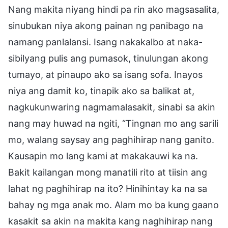
Nang makita niyang hindi pa rin ako magsasalita,
sinubukan niya akong painan ng panibago na
namang panlalansi. Isang nakakalbo at naka-
sibilyang pulis ang pumasok, tinulungan akong
tumayo, at pinaupo ako sa isang sofa. Inayos
niya ang damit ko, tinapik ako sa balikat at,
nagkukunwaring nagmamalasakit, sinabi sa akin
nang may huwad na ngiti, “Tingnan mo ang sarili
mo, walang saysay ang paghihirap nang ganito.
Kausapin mo lang kami at makakauwi ka na.
Bakit kailangan mong manatili rito at tiisin ang
lahat ng paghihirap na ito? Hinihintay ka na sa
bahay ng mga anak mo. Alam mo ba kung gaano
kasakit sa akin na makita kang naghihirap nang