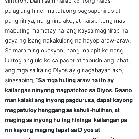
sinturon. Dahil sa hinarap ko itong halos
palagiang hindi makataong pagpapahirap at
panghihiya, nanghina ako, at naisip kong mas
mabuting mamatay na lang kaysa maghirap na
gaya ng isang nakakulong na hayop araw-araw.
Sa maraming okasyon, nang malapit ko nang
iuntog ang ulo ko sa pader at tapusin ang lahat,
ang mga salita ng Diyos ay ginagabayan ako,
sinasabing, “
Sa mga huling araw na ito ay
kailangan ninyong magpatotoo sa Diyos. Gaano
man kalaki ang inyong pagdurusa, dapat kayong
magpatuloy hanggang sa kahuli-hulihan, at
maging sa inyong huling hininga, kailangan pa
rin kayong maging tapat sa Diyos at