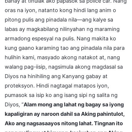
bahay at tinulak ako papasok sa police car. Nang
oras na iyon, natanto kong hindi lang anim o
pitong pulis ang pinadala nila—ang kalye sa
labas ay magkabilang nilinyahan ng maraming
armadong espesyal na pulis. Nang makita ko
kung gaano karaming tao ang pinadala nila para
hulihin kami, masyado akong natakot at, nang
walang pag-iisip, nagsimula akong magdasal sa
Diyos na hinihiling ang Kanyang gabay at
proteksyon. Hindi nagtagal matapos iyon,
pumasok sa isip ko ang isang sipi ng salita ng
Diyos, “
Alam mong ang lahat ng bagay sa iyong
kapaligiran ay naroon dahil sa Aking pahintulot,
Ako ang nagsasaayos nitong lahat. Tingnan ito