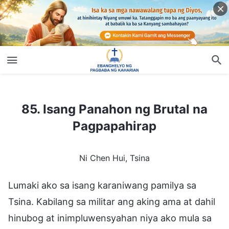
85. Isang Panahon ng Brutal na Pagpapahirap
85. Isang Panahon ng Brutal na
Pagpapahirap
Ni Chen Hui, Tsina
Lumaki ako sa isang karaniwang pamilya sa
Tsina. Kabilang sa militar ang aking ama at dahil
hinubog at inimpluwensyahan niya ako mula sa