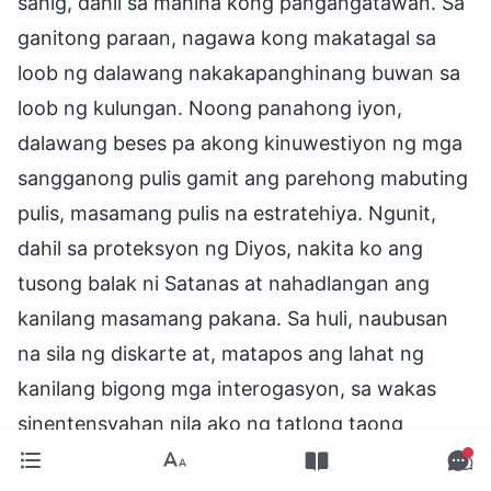
sahig, dahil sa mahina kong pangangatawan. Sa
ganitong paraan, nagawa kong makatagal sa
loob ng dalawang nakakapanghinang buwan sa
loob ng kulungan. Noong panahong iyon,
dalawang beses pa akong kinuwestiyon ng mga
sangganong pulis gamit ang parehong mabuting
pulis, masamang pulis na estratehiya. Ngunit,
dahil sa proteksyon ng Diyos, nakita ko ang
tusong balak ni Satanas at nahadlangan ang
kanilang masamang pakana. Sa huli, naubusan
na sila ng diskarte at, matapos ang lahat ng
kanilang bigong mga interogasyon, sa wakas
sinentensyahan nila ako ng tatlong taong
pagkakakulong at pinadala ako sa Pangalawang