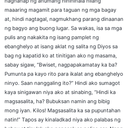
naghanap ng anumang hinihinala nilang
maaaring magamit para taguan ng mga bagay
at, hindi nagtagal, nagmukhang parang dinaanan
ng bagyo ang buong lugar. Sa wakas, isa sa mga
pulis ang nakakita ng isang pamplet ng
ebanghelyo at isang aklat ng salita ng Diyos sa
bag ng kapatid ko at tinitigan ako ng masama,
sabay sigaw, “Bwiset, nagpapakamatay ka ba?
Pumunta pa kayo rito para ikalat ang ebanghelyo
ninyo. Saan nanggaling ito?” Hindi ako sumagot
kaya sinigawan niya ako at sinabing, “Hindi ka
magsasalita, ha? Bubuksan namin ang bibig
mong iyan. Kilos! Magsasalita ka sa pupuntahan
natin!” Tapos ay kinaladkad niya ako palabas ng