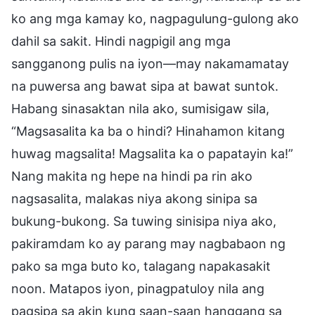
ko ang mga kamay ko, nagpagulung-gulong ako
dahil sa sakit. Hindi nagpigil ang mga
sangganong pulis na iyon—may nakamamatay
na puwersa ang bawat sipa at bawat suntok.
Habang sinasaktan nila ako, sumisigaw sila,
“Magsasalita ka ba o hindi? Hinahamon kitang
huwag magsalita! Magsalita ka o papatayin ka!”
Nang makita ng hepe na hindi pa rin ako
nagsasalita, malakas niya akong sinipa sa
bukung-bukong. Sa tuwing sinisipa niya ako,
pakiramdam ko ay parang may nagbabaon ng
pako sa mga buto ko, talagang napakasakit
noon. Matapos iyon, pinagpatuloy nila ang
pagsipa sa akin kung saan-saan hanggang sa