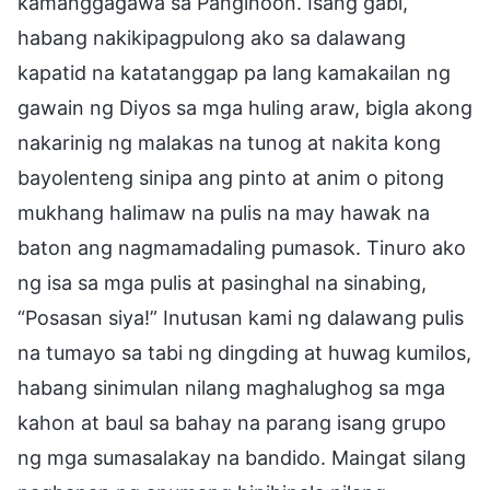
kamanggagawa sa Panginoon. Isang gabi,
habang nakikipagpulong ako sa dalawang
kapatid na katatanggap pa lang kamakailan ng
gawain ng Diyos sa mga huling araw, bigla akong
nakarinig ng malakas na tunog at nakita kong
bayolenteng sinipa ang pinto at anim o pitong
mukhang halimaw na pulis na may hawak na
baton ang nagmamadaling pumasok. Tinuro ako
ng isa sa mga pulis at pasinghal na sinabing,
“Posasan siya!” Inutusan kami ng dalawang pulis
na tumayo sa tabi ng dingding at huwag kumilos,
habang sinimulan nilang maghalughog sa mga
kahon at baul sa bahay na parang isang grupo
ng mga sumasalakay na bandido. Maingat silang