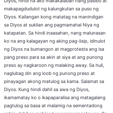
Diyos, hindi na ako makakalaban nang pasibo at
makapagdudulot ng kalungkutan sa puso ng
Diyos. Kailangan kong matatag na manindigan
sa Diyos at suklian ang pagmamahal Niya ng
katapatan. Sa hindi inaasahan, nang malunasan
ko na ang kalagayan ng aking pag-iisip, idinulot
ng Diyos na bumangon at magprotesta ang isa
pang preso para sa akin at siya at ang punong
preso ay nagkaroon ng malaking away. Sa huli,
naglubag din ang loob ng punong preso at
pinayagan akong matulog sa kama. Salamat sa
Diyos. Kung hindi dahil sa awa ng Diyos,
ikamamatay ko o ikapaparalisa ang matagalang
pagtulog sa basa at malamig na sementadong