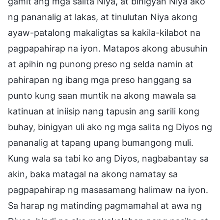
gamit ang mga salita Niya, at binigyan Niya ako
ng pananalig at lakas, at tinulutan Niya akong
ayaw-patalong makaligtas sa kakila-kilabot na
pagpapahirap na iyon. Matapos akong abusuhin
at apihin ng punong preso ng selda namin at
pahirapan ng ibang mga preso hanggang sa
punto kung saan muntik na akong mawala sa
katinuan at iniisip nang tapusin ang sarili kong
buhay, binigyan uli ako ng mga salita ng Diyos ng
pananalig at tapang upang bumangong muli.
Kung wala sa tabi ko ang Diyos, nagbabantay sa
akin, baka matagal na akong namatay sa
pagpapahirap ng masasamang halimaw na iyon.
Sa harap ng matinding pagmamahal at awa ng