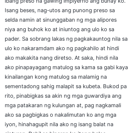
ibang preso na gawing impiyerno ang buhay ko.
Isang beses, nag-utos ang punong preso sa
selda namin at sinunggaban ng mga alipores
niya ang buhok ko at iniuntog ang ulo ko sa
pader. Sa sobrang lakas ng pagkakauntog nila sa
ulo ko nakaramdam ako ng pagkahilo at hindi
ako makakita nang diretso. At saka, hindi nila
ako pinapayagang matulog sa kama sa gabi kaya
kinailangan kong matulog sa malamig na
sementadong sahig malapit sa kubeta. Bukod pa
rito, pinabigkas sa akin ng mga guwardiya ang
mga patakaran ng kulungan at, pag nagkamali
ako sa pagbigkas o nakalimutan ko ang mga
iyon, hinahagupit nila ako ng isang balat na