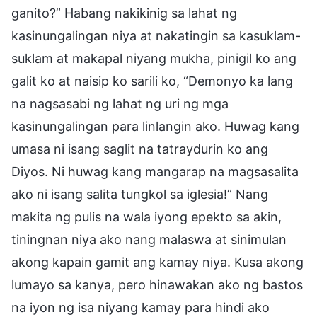
ganito?” Habang nakikinig sa lahat ng
kasinungalingan niya at nakatingin sa kasuklam-
suklam at makapal niyang mukha, pinigil ko ang
galit ko at naisip ko sarili ko, “Demonyo ka lang
na nagsasabi ng lahat ng uri ng mga
kasinungalingan para linlangin ako. Huwag kang
umasa ni isang saglit na tatraydurin ko ang
Diyos. Ni huwag kang mangarap na magsasalita
ako ni isang salita tungkol sa iglesia!” Nang
makita ng pulis na wala iyong epekto sa akin,
tiningnan niya ako nang malaswa at sinimulan
akong kapain gamit ang kamay niya. Kusa akong
lumayo sa kanya, pero hinawakan ako ng bastos
na iyon ng isa niyang kamay para hindi ako