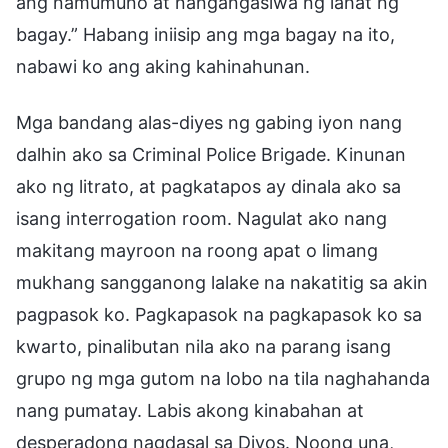
ang namumuno at nangangasiwa ng lahat ng
bagay.” Habang iniisip ang mga bagay na ito,
nabawi ko ang aking kahinahunan.
Mga bandang alas-diyes ng gabing iyon nang
dalhin ako sa Criminal Police Brigade. Kinunan
ako ng litrato, at pagkatapos ay dinala ako sa
isang interrogation room. Nagulat ako nang
makitang mayroon na roong apat o limang
mukhang sangganong lalake na nakatitig sa akin
pagpasok ko. Pagkapasok na pagkapasok ko sa
kwarto, pinalibutan nila ako na parang isang
grupo ng mga gutom na lobo na tila naghahanda
nang pumatay. Labis akong kinabahan at
desperadong nagdasal sa Diyos. Noong una,