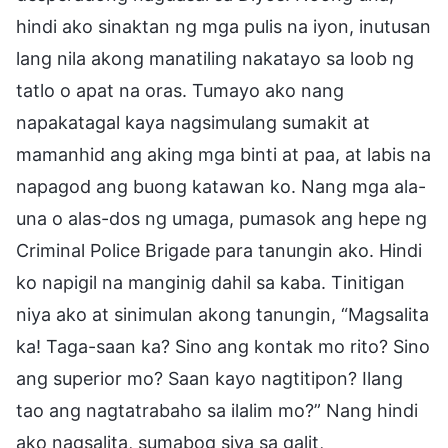
hindi ako sinaktan ng mga pulis na iyon, inutusan
lang nila akong manatiling nakatayo sa loob ng
tatlo o apat na oras. Tumayo ako nang
napakatagal kaya nagsimulang sumakit at
mamanhid ang aking mga binti at paa, at labis na
napagod ang buong katawan ko. Nang mga ala-
una o alas-dos ng umaga, pumasok ang hepe ng
Criminal Police Brigade para tanungin ako. Hindi
ko napigil na manginig dahil sa kaba. Tinitigan
niya ako at sinimulan akong tanungin, “Magsalita
ka! Taga-saan ka? Sino ang kontak mo rito? Sino
ang superior mo? Saan kayo nagtitipon? Ilang
tao ang nagtatrabaho sa ilalim mo?” Nang hindi
ako nagsalita, sumabog siya sa galit,