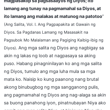
magpasakop sa pagsasaayos ng Diyos; ito
lamang ang tunay na pagmamahal sa Diyos, at
ito lamang ang malakas at matunog na patotoo
”
(Ang Salita, Vol. I. Ang Pagpapakita at Gawain ng
Diyos. Sa Pagdanas Lamang ng Masasakit na
Pagsubok Mo Malalaman ang Pagiging Kaibig-ibig ng
. Ang mga salita ng Diyos ang nagbigay sa
Diyos)
akin ng lakas ng loob at nagpasaya sa aking
puso. Habang pinagninilayan ko ang mga salita
ng Diyos, tumulo ang mga luha mula sa mga
mata ko. Naisip ko kung paanong nang brutal
akong binubugbog ng mga sangganong pulis,
ang pagmamahal ng Diyos ang nag-alaga sa akin
sa buong panahong iyon, pinatnubayan Niya ako