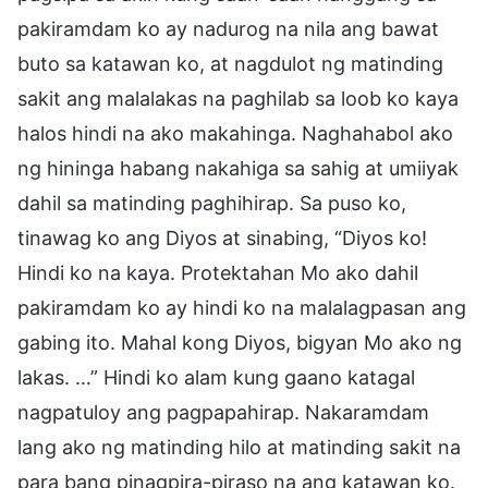
pakiramdam ko ay nadurog na nila ang bawat
buto sa katawan ko, at nagdulot ng matinding
sakit ang malalakas na paghilab sa loob ko kaya
halos hindi na ako makahinga. Naghahabol ako
ng hininga habang nakahiga sa sahig at umiiyak
dahil sa matinding paghihirap. Sa puso ko,
tinawag ko ang Diyos at sinabing, “Diyos ko!
Hindi ko na kaya. Protektahan Mo ako dahil
pakiramdam ko ay hindi ko na malalagpasan ang
gabing ito. Mahal kong Diyos, bigyan Mo ako ng
lakas. …” Hindi ko alam kung gaano katagal
nagpatuloy ang pagpapahirap. Nakaramdam
lang ako ng matinding hilo at matinding sakit na
para bang pinagpira-piraso na ang katawan ko.