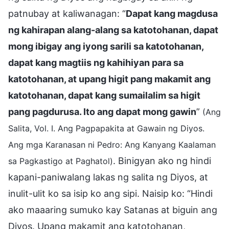
patnubay at kaliwanagan: “
Dapat kang magdusa
ng kahirapan alang-alang sa katotohanan, dapat
mong ibigay ang iyong sarili sa katotohanan,
dapat kang magtiis ng kahihiyan para sa
katotohanan, at upang higit pang makamit ang
katotohanan, dapat kang sumailalim sa higit
pang pagdurusa. Ito ang dapat mong gawin
”
(Ang
Salita, Vol. I. Ang Pagpapakita at Gawain ng Diyos.
Ang mga Karanasan ni Pedro: Ang Kanyang Kaalaman
. Binigyan ako ng hindi
sa Pagkastigo at Paghatol)
kapani-paniwalang lakas ng salita ng Diyos, at
inulit-ulit ko sa isip ko ang sipi. Naisip ko: “Hindi
ako maaaring sumuko kay Satanas at biguin ang
Diyos. Upang makamit ang katotohanan,