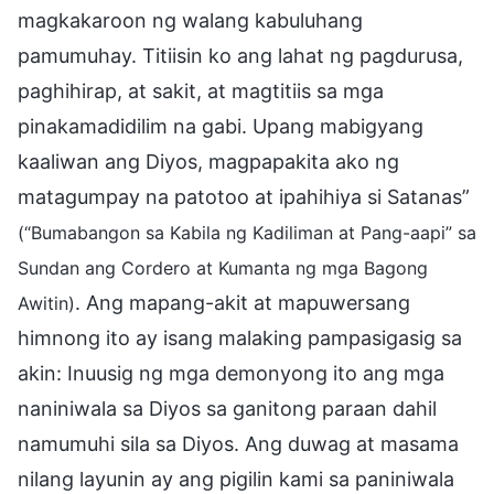
magkakaroon ng walang kabuluhang
pamumuhay. Titiisin ko ang lahat ng pagdurusa,
paghihirap, at sakit, at magtitiis sa mga
pinakamadidilim na gabi. Upang mabigyang
kaaliwan ang Diyos, magpapakita ako ng
matagumpay na patotoo at ipahihiya si Satanas”
(“Bumabangon sa Kabila ng Kadiliman at Pang-aapi” sa
Sundan ang Cordero at Kumanta ng mga Bagong
. Ang mapang-akit at mapuwersang
Awitin)
himnong ito ay isang malaking pampasigasig sa
akin: Inuusig ng mga demonyong ito ang mga
naniniwala sa Diyos sa ganitong paraan dahil
namumuhi sila sa Diyos. Ang duwag at masama
nilang layunin ay ang pigilin kami sa paniniwala