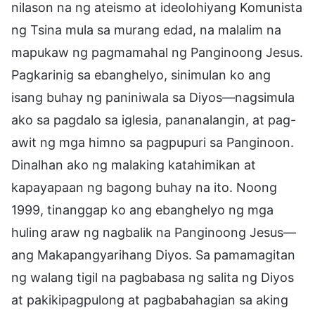
nilason na ng ateismo at ideolohiyang Komunista
ng Tsina mula sa murang edad, na malalim na
mapukaw ng pagmamahal ng Panginoong Jesus.
Pagkarinig sa ebanghelyo, sinimulan ko ang
isang buhay ng paniniwala sa Diyos—nagsimula
ako sa pagdalo sa iglesia, pananalangin, at pag-
awit ng mga himno sa pagpupuri sa Panginoon.
Dinalhan ako ng malaking katahimikan at
kapayapaan ng bagong buhay na ito. Noong
1999, tinanggap ko ang ebanghelyo ng mga
huling araw ng nagbalik na Panginoong Jesus—
ang Makapangyarihang Diyos. Sa pamamagitan
ng walang tigil na pagbabasa ng salita ng Diyos
at pakikipagpulong at pagbabahagian sa aking