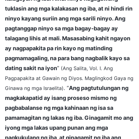
tuklasin ang mga kalakasan ng iba, at ni hindi rin
ninyo kayang suriin ang mga sarili ninyo. Ang
pagtanggap ninyo sa mga bagay-bagay ay
talagang lihis at mali. Masasabing kahit ngayon
ay nagpapakita pa rin kayo ng matinding
pagmamagaling, na para bang nagbalik kayo sa
dating sakit na iyon
”
(Ang Salita, Vol. I. Ang
Pagpapakita at Gawain ng Diyos. Maglingkod Gaya ng
. “
Ang pagtutulungan ng
Ginawa ng mga Israelita)
magkakapatid ay isang proseso mismo ng
pagbabalanse ng mga kahinaan ng isa sa
pamamagitan ng lakas ng iba. Ginagamit mo ang
iyong mga lakas upang punan ang mga
pagkukulang ng iba, at ginagamit ng iba ang