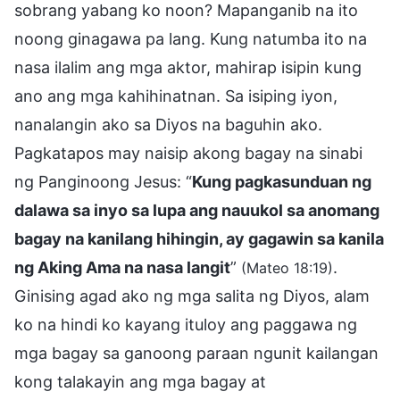
sobrang yabang ko noon? Mapanganib na ito
noong ginagawa pa lang. Kung natumba ito na
nasa ilalim ang mga aktor, mahirap isipin kung
ano ang mga kahihinatnan. Sa isiping iyon,
nanalangin ako sa Diyos na baguhin ako.
Pagkatapos may naisip akong bagay na sinabi
ng Panginoong Jesus: “
Kung pagkasunduan ng
dalawa sa inyo sa lupa ang nauukol sa anomang
bagay na kanilang hihingin, ay gagawin sa kanila
ng Aking Ama na nasa langit
”
.
(Mateo 18:19)
Ginising agad ako ng mga salita ng Diyos, alam
ko na hindi ko kayang ituloy ang paggawa ng
mga bagay sa ganoong paraan ngunit kailangan
kong talakayin ang mga bagay at