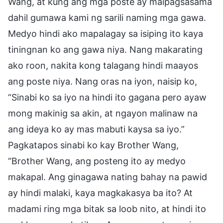
Wang, at kung ang mga poste ay maipagsasama
dahil gumawa kami ng sarili naming mga gawa.
Medyo hindi ako mapalagay sa isiping ito kaya
tiningnan ko ang gawa niya. Nang makarating
ako roon, nakita kong talagang hindi maayos
ang poste niya. Nang oras na iyon, naisip ko,
“Sinabi ko sa iyo na hindi ito gagana pero ayaw
mong makinig sa akin, at ngayon malinaw na
ang ideya ko ay mas mabuti kaysa sa iyo.”
Pagkatapos sinabi ko kay Brother Wang,
“Brother Wang, ang posteng ito ay medyo
makapal. Ang ginagawa nating bahay na pawid
ay hindi malaki, kaya magkakasya ba ito? At
madami ring mga bitak sa loob nito, at hindi ito