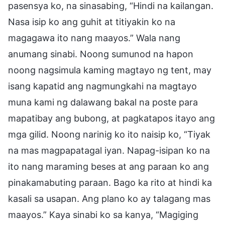
pasensya ko, na sinasabing, “Hindi na kailangan.
Nasa isip ko ang guhit at titiyakin ko na
magagawa ito nang maayos.” Wala nang
anumang sinabi. Noong sumunod na hapon
noong nagsimula kaming magtayo ng tent, may
isang kapatid ang nagmungkahi na magtayo
muna kami ng dalawang bakal na poste para
mapatibay ang bubong, at pagkatapos itayo ang
mga gilid. Noong narinig ko ito naisip ko, “Tiyak
na mas magpapatagal iyan. Napag-isipan ko na
ito nang maraming beses at ang paraan ko ang
pinakamabuting paraan. Bago ka rito at hindi ka
kasali sa usapan. Ang plano ko ay talagang mas
maayos.” Kaya sinabi ko sa kanya, “Magiging