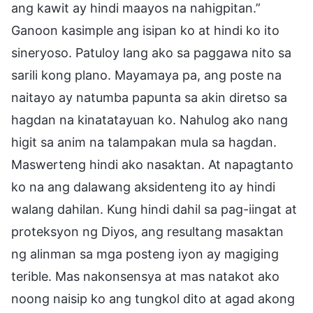
ang kawit ay hindi maayos na nahigpitan.”
Ganoon kasimple ang isipan ko at hindi ko ito
sineryoso. Patuloy lang ako sa paggawa nito sa
sarili kong plano. Mayamaya pa, ang poste na
naitayo ay natumba papunta sa akin diretso sa
hagdan na kinatatayuan ko. Nahulog ako nang
higit sa anim na talampakan mula sa hagdan.
Maswerteng hindi ako nasaktan. At napagtanto
ko na ang dalawang aksidenteng ito ay hindi
walang dahilan. Kung hindi dahil sa pag-iingat at
proteksyon ng Diyos, ang resultang masaktan
ng alinman sa mga posteng iyon ay magiging
terible. Mas nakonsensya at mas natakot ako
noong naisip ko ang tungkol dito at agad akong