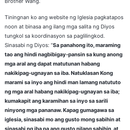
Brother Wang.
Tiningnan ko ang website ng Iglesia pagkatapos
noon at binasa ang ilang mga salita ng Diyos
tungkol sa koordinasyon sa paglilingkod.
Sinasabi ng Diyos: “
Sa panahong ito, maraming
tao ang hindi nagbibigay-pansin sa kung anong
mga aral ang dapat matutunan habang
nakikipag-ugnayan sa iba. Natuklasan Kong
marami sa inyo ang hindi man lamang natututo
ng mga aral habang nakikipag-ugnayan sa iba;
kumakapit ang karamihan sa inyo sa sarili
ninyong mga pananaw. Kapag gumagawa sa
iglesia, sinasabi mo ang gusto mong sabihin at
sinasabi ng iba pa ang gusto nilang sabihin, at