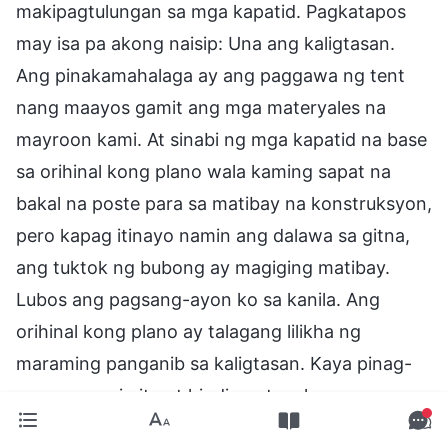
makipagtulungan sa mga kapatid. Pagkatapos
may isa pa akong naisip: Una ang kaligtasan.
Ang pinakamahalaga ay ang paggawa ng tent
nang maayos gamit ang mga materyales na
mayroon kami. At sinabi ng mga kapatid na base
sa orihinal kong plano wala kaming sapat na
bakal na poste para sa matibay na konstruksyon,
pero kapag itinayo namin ang dalawa sa gitna,
ang tuktok ng bubong ay magiging matibay.
Lubos ang pagsang-ayon ko sa kanila. Ang
orihinal kong plano ay talagang lilikha ng
maraming panganib sa kaligtasan. Kaya pinag-
usapan namin ito at hindi nagtagal may
kumpletong plano na kami. May sapat na kaming