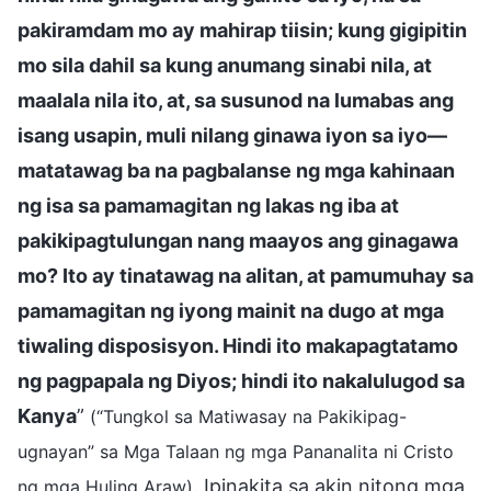
pakiramdam mo ay mahirap tiisin; kung gigipitin
mo sila dahil sa kung anumang sinabi nila, at
maalala nila ito, at, sa susunod na lumabas ang
isang usapin, muli nilang ginawa iyon sa iyo—
matatawag ba na pagbalanse ng mga kahinaan
ng isa sa pamamagitan ng lakas ng iba at
pakikipagtulungan nang maayos ang ginagawa
mo? Ito ay tinatawag na alitan, at pamumuhay sa
pamamagitan ng iyong mainit na dugo at mga
tiwaling disposisyon. Hindi ito makapagtatamo
ng pagpapala ng Diyos; hindi ito nakalulugod sa
Kanya
”
(“Tungkol sa Matiwasay na Pakikipag-
ugnayan” sa Mga Talaan ng mga Pananalita ni Cristo
. Ipinakita sa akin nitong mga
ng mga Huling Araw)