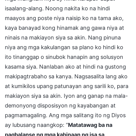
isaalang-alang. Noong nakita ko na hindi
maayos ang poste niya naisip ko na tama ako,
kaya banayad kong hinamak ang gawa niya at
ninais na makiayon siya sa akin. Nang pinuna
niya ang mga kakulangan sa plano ko hindi ko
ito tinanggap o sinubok hanapin ang solusyon
kasama siya. Nanlaban ako at hindi na gustong
makipagtrabaho sa kanya. Nagsasalita lang ako
at kumikilos upang patunayan ang sarili ko, para
makiayon siya sa akin. Iyon ang ganap na mala-
demonyong disposisyon ng kayabangan at
pagmamagaling. Ang mga salitang ito ng Diyos
ay lubusang naangkop: “
Matatawag ba na
pagbalanse ng mga kahinaan ng isa sa