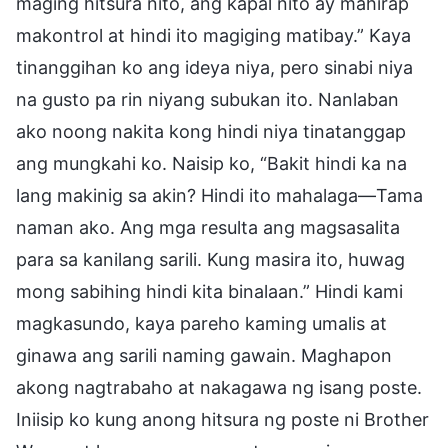
maging hitsura nito, ang kapal nito ay mahirap
makontrol at hindi ito magiging matibay.” Kaya
tinanggihan ko ang ideya niya, pero sinabi niya
na gusto pa rin niyang subukan ito. Nanlaban
ako noong nakita kong hindi niya tinatanggap
ang mungkahi ko. Naisip ko, “Bakit hindi ka na
lang makinig sa akin? Hindi ito mahalaga—Tama
naman ako. Ang mga resulta ang magsasalita
para sa kanilang sarili. Kung masira ito, huwag
mong sabihing hindi kita binalaan.” Hindi kami
magkasundo, kaya pareho kaming umalis at
ginawa ang sarili naming gawain. Maghapon
akong nagtrabaho at nakagawa ng isang poste.
Iniisip ko kung anong hitsura ng poste ni Brother