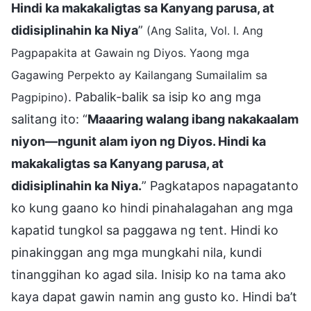
Hindi ka makakaligtas sa Kanyang parusa, at
didisiplinahin ka Niya
”
(Ang Salita, Vol. I. Ang
Pagpapakita at Gawain ng Diyos. Yaong mga
Gagawing Perpekto ay Kailangang Sumailalim sa
. Pabalik-balik sa isip ko ang mga
Pagpipino)
salitang ito: “
Maaaring walang ibang nakakaalam
niyon—ngunit alam iyon ng Diyos. Hindi ka
makakaligtas sa Kanyang parusa, at
didisiplinahin ka Niya.
” Pagkatapos napagatanto
ko kung gaano ko hindi pinahalagahan ang mga
kapatid tungkol sa paggawa ng tent. Hindi ko
pinakinggan ang mga mungkahi nila, kundi
tinanggihan ko agad sila. Inisip ko na tama ako
kaya dapat gawin namin ang gusto ko. Hindi ba’t