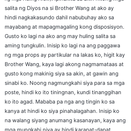
salita ng Diyos na si Brother Wang at ako ay
hindi nagkakasundo dahil nabubuhay ako sa
mayabang at mapagmagaling kong disposisyon.
Gusto ko lagi na ako ang may huling salita sa
aming tungkulin. Inisip ko lagi na ang paggawa
ng mga props ay partikular na lakas ko, higit kay
Brother Wang, kaya lagi akong nagmamataas at
gusto kong makinig siya sa akin, at gawin ang
sinabi ko. Noong nagmungkahi siya para sa mga
poste, hindi ko ito tiningnan, kundi tinanggihan
ko ito agad. Mababa pa nga ang tingin ko sa
kanya at hindi ko siya pinahalagahan. Inisip ko
na walang siyang anumang kasanayan, kaya ang
mga mungkahi niya ay hindi karapat-dapat