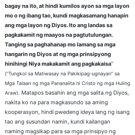
bagay na ito, at hindi kumilos ayon sa mga layon
mo o ng ibang tao, kundi magkasamang hanapin
ang mga layon ng Diyos. Ito ang landas sa
pagkakamit ng maayos na pagtutulungan.
Tanging sa paghahanap mo lamang sa mga
hangarin ng Diyos at ng mga prinsipyong
hinihingi Niya makakamit ang pagkakaisa
”
(“Tungkol sa Matiwasay na Pakikipag-ugnayan” sa
Mga Talaan ng mga Pananalita ni Cristo ng mga Huling
. Matapos basahin ang mga salita ng Diyos,
Araw)
nakita ko na para magkasundo sa aming
kooperasyon, hindi pwedeng ideya lang ng isang
tao ang susundan namin, kundi kailangan
naming magsikap para sa mga prinsipyo ng