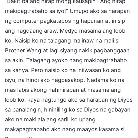
“Bakit ba ang hirap mong kausapin? Ang hirap
makipagtrabaho sa iyo!” Umupo ako sa harapan
ng computer pagkatapos ng hapunan at inisip
ang nagdaang araw. Medyo masama ang loob
ko. Naisip ko na talagang malinaw na mali si
Brother Wang at lagi siyang nakikipagbanggaan
sa akin. Talagang ayoko nang makipagtrabaho
sa kanya. Pero naisip ko na iniiwasan ko ang
isyu, na hindi ako nagpasakop. Nadama ko na
mas labis akong nahihirapan at masama ang
loob ko, kaya nagtungo ako sa harapan ng Diyos
sa panalangin, hinihiling ko sa Diyos na gabayan
ako na makilala ang sarili ko upang
makapagtrabaho ako nang maayos kasama si