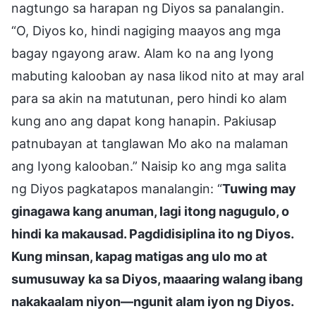
nagtungo sa harapan ng Diyos sa panalangin.
“O, Diyos ko, hindi nagiging maayos ang mga
bagay ngayong araw. Alam ko na ang Iyong
mabuting kalooban ay nasa likod nito at may aral
para sa akin na matutunan, pero hindi ko alam
kung ano ang dapat kong hanapin. Pakiusap
patnubayan at tanglawan Mo ako na malaman
ang Iyong kalooban.” Naisip ko ang mga salita
ng Diyos pagkatapos manalangin: “
Tuwing may
ginagawa kang anuman, lagi itong nagugulo, o
hindi ka makausad. Pagdidisiplina ito ng Diyos.
Kung minsan, kapag matigas ang ulo mo at
sumusuway ka sa Diyos, maaaring walang ibang
nakakaalam niyon—ngunit alam iyon ng Diyos.