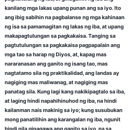
kanilang mga lakas upang punan ang sa iyo. Ito
ang ibig sabihin na pagbalanse ng mga kahinaan
ng isa sa pamamagitan ng lakas ng iba, at upang
makapagtulungan sa pagkakaisa. Tanging sa
pagtutulungan sa pagkakaisa pagpapalain ang
mga tao sa harap ng Diyos, at, kapag mas
nararanasan ang ganito ng isang tao, mas
nagtatamo sila ng praktikalidad, ang landas ay
nagiging mas maliwanag, at nagiging mas
panatag sila. Kung lagi kang nakikipagtalo sa iba,
at laging hindi napahihinuhod ng iba, na hindi
kailanman nais makinig sa iyo; kung susubukan
mong panatilihin ang karangalan ng iba, ngunit
hindi nila ginagawa ang ganito sa iyo, na sa