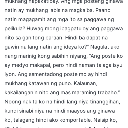
mukhang napakatibay. Ang mga posteng ginawa
natin ay mukhang labis na magkaiba. Paano
natin magagamit ang mga ito sa paggawa ng
pelikula? Huwag mong ipagpatuloy ang paggawa
nito sa ganitong paraan. Hindi ba dapat na
gawin na lang natin ang ideya ko?” Nagulat ako
nang marinig kong sabihin niyang, “Ang poste ko
ay medyo makapal, pero hindi naman talaga isyu
iyon. Ang sementadong poste mo ay hindi
mukhang katawan ng puno. Kalaunan,
kakailanganin nito ang mas maraming trabaho.”
Noong nakita ko na hindi lang niya tinanggihan,
kundi sinabi niya na hindi maayos ang ginawa
ko, talagang hindi ako komportable. Naisip ko,