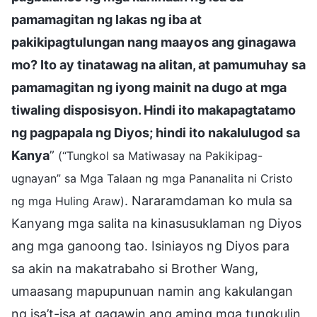
pamamagitan ng lakas ng iba at
pakikipagtulungan nang maayos ang ginagawa
mo? Ito ay tinatawag na alitan, at pamumuhay sa
pamamagitan ng iyong mainit na dugo at mga
tiwaling disposisyon. Hindi ito makapagtatamo
ng pagpapala ng Diyos; hindi ito nakalulugod sa
Kanya
”
(“Tungkol sa Matiwasay na Pakikipag-
ugnayan” sa Mga Talaan ng mga Pananalita ni Cristo
. Nararamdaman ko mula sa
ng mga Huling Araw)
Kanyang mga salita na kinasusuklaman ng Diyos
ang mga ganoong tao. Isiniayos ng Diyos para
sa akin na makatrabaho si Brother Wang,
umaasang mapupunuan namin ang kakulangan
ng isa’t-isa at gagawin ang aming mga tungkulin