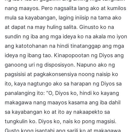
nang maayos. Pero nagsalita lang ako at kumilos
mula sa kayabangan, laging iniisip na tama ako
at dapat na may huling salita. Ginusto ko na
sundin ng iba ang mga ideya ko na akala mo iyon
ang katotohanan na hindi tinatanggap ang mga
ideya ng ibang tao. Kinapopootan ng Diyos ang
ganoong uri ng disposisyon. Napuno ako ng
pagsisisi at pagkakonsensiya noong naisip ko
ito, kaya nagtungo ako sa harapan ng Diyos sa
panalanging ito: “O, Diyos ko, hindi ko kayang
makagawa nang maayos kasama ang iba dahil
sa kayabangan ko at ito ay nakaapekto sa
tungkulin ko. Diyos ko, nais ko pong magsisi.
Gusto kong isantabi ang sarili ko at makagawa