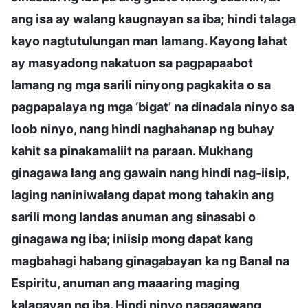
ang isa ay walang kaugnayan sa iba; hindi talaga
kayo nagtutulungan man lamang. Kayong lahat
ay masyadong nakatuon sa pagpapaabot
lamang ng mga sarili ninyong pagkakita o sa
pagpapalaya ng mga ‘bigat’ na dinadala ninyo sa
loob ninyo, nang hindi naghahanap ng buhay
kahit sa pinakamaliit na paraan. Mukhang
ginagawa lang ang gawain nang hindi nag-iisip,
laging naniniwalang dapat mong tahakin ang
sarili mong landas anuman ang sinasabi o
ginagawa ng iba; iniisip mong dapat kang
magbahagi habang ginagabayan ka ng Banal na
Espiritu, anuman ang maaaring maging
kalagayan ng iba. Hindi ninyo nagagawang