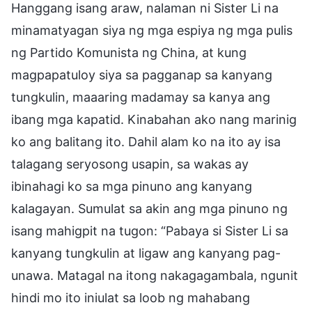
Hanggang isang araw, nalaman ni Sister Li na
minamatyagan siya ng mga espiya ng mga pulis
ng Partido Komunista ng China, at kung
magpapatuloy siya sa pagganap sa kanyang
tungkulin, maaaring madamay sa kanya ang
ibang mga kapatid. Kinabahan ako nang marinig
ko ang balitang ito. Dahil alam ko na ito ay isa
talagang seryosong usapin, sa wakas ay
ibinahagi ko sa mga pinuno ang kanyang
kalagayan. Sumulat sa akin ang mga pinuno ng
isang mahigpit na tugon: “Pabaya si Sister Li sa
kanyang tungkulin at ligaw ang kanyang pag-
unawa. Matagal na itong nakagagambala, ngunit
hindi mo ito iniulat sa loob ng mahabang