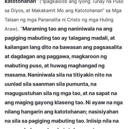
katotohanan
”
(“Ipagkaloob ang Iyong Tunay na Puso
sa Diyos, at Makakamit Mo ang Katotohanan” sa Mga
Talaan ng mga Pananalita ni Cristo ng mga Huling
. “
Maraming tao ang naniniwala na ang
Araw)
pagiging mabuting tao ay talagang madali, at
kailangan lang dito na bawasan ang pagsasalita
at dagdagan ang paggawa, magkaroon ng
mabuting puso, at huwag maghangad ng
masama. Naniniwala sila na titiyakin nito na
uunlad sila saanman sila pumunta, na
magugustuhan sila ng mga tao, at na sapat na
ang maging gayong klaseng tao. Ni ayaw na nga
nilang hangarin ang katotohanan; nasisiyahan
na sila sa pagiging mabuting tao. Iniisip nila na