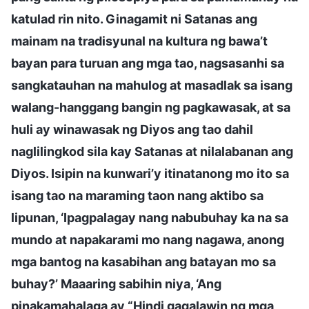
katulad rin nito. Ginagamit ni Satanas ang
mainam na tradisyunal na kultura ng bawa’t
bayan para turuan ang mga tao, nagsasanhi sa
sangkatauhan na mahulog at masadlak sa isang
walang-hanggang bangin ng pagkawasak, at sa
huli ay winawasak ng Diyos ang tao dahil
naglilingkod sila kay Satanas at nilalabanan ang
Diyos. Isipin na kunwari’y itinatanong mo ito sa
isang tao na maraming taon nang aktibo sa
lipunan, ‘Ipagpalagay nang nabubuhay ka na sa
mundo at napakarami mo nang nagawa, anong
mga bantog na kasabihan ang batayan mo sa
buhay?’ Maaaring sabihin niya, ‘Ang
pinakamahalaga ay “Hindi gagalawin ng mga