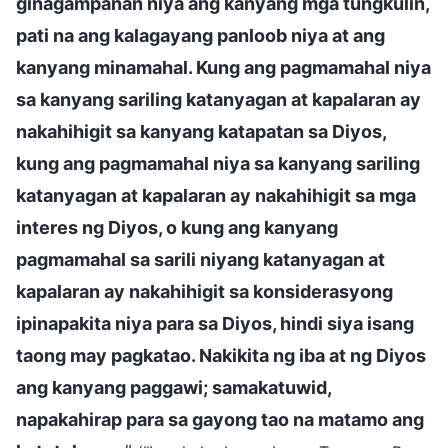
ginagampanan niya ang kanyang mga tungkulin,
pati na ang kalagayang panloob niya at ang
kanyang minamahal. Kung ang pagmamahal niya
sa kanyang sariling katanyagan at kapalaran ay
nakahihigit sa kanyang katapatan sa Diyos,
kung ang pagmamahal niya sa kanyang sariling
katanyagan at kapalaran ay nakahihigit sa mga
interes ng Diyos, o kung ang kanyang
pagmamahal sa sarili niyang katanyagan at
kapalaran ay nakahihigit sa konsiderasyong
ipinapakita niya para sa Diyos, hindi siya isang
taong may pagkatao. Nakikita ng iba at ng Diyos
ang kanyang paggawi; samakatuwid,
napakahirap para sa gayong tao na matamo ang