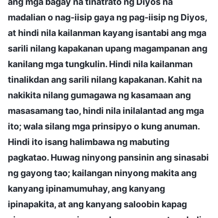
ang mga bagay na tinatrato ng Diyos na
madalian o nag-iisip gaya ng pag-iisip ng Diyos,
at hindi nila kailanman kayang isantabi ang mga
sarili nilang kapakanan upang magampanan ang
kanilang mga tungkulin. Hindi nila kailanman
tinalikdan ang sarili nilang kapakanan. Kahit na
nakikita nilang gumagawa ng kasamaan ang
masasamang tao, hindi nila inilalantad ang mga
ito; wala silang mga prinsipyo o kung anuman.
Hindi ito isang halimbawa ng mabuting
pagkatao. Huwag ninyong pansinin ang sinasabi
ng gayong tao; kailangan ninyong makita ang
kanyang ipinamumuhay, ang kanyang
ipinapakita, at ang kanyang saloobin kapag