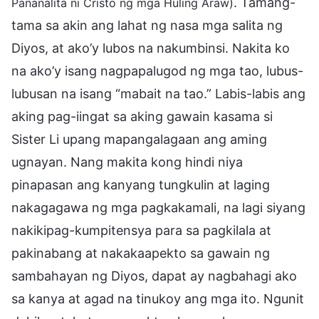
. Tamang-
Pananalita ni Cristo ng mga Huling Araw)
tama sa akin ang lahat ng nasa mga salita ng
Diyos, at ako’y lubos na nakumbinsi. Nakita ko
na ako’y isang nagpapalugod ng mga tao, lubus-
lubusan na isang “mabait na tao.” Labis-labis ang
aking pag-iingat sa aking gawain kasama si
Sister Li upang mapangalagaan ang aming
ugnayan. Nang makita kong hindi niya
pinapasan ang kanyang tungkulin at laging
nakagagawa ng mga pagkakamali, na lagi siyang
nakikipag-kumpitensya para sa pagkilala at
pakinabang at nakakaapekto sa gawain ng
sambahayan ng Diyos, dapat ay nagbahagi ako
sa kanya at agad na tinukoy ang mga ito. Ngunit