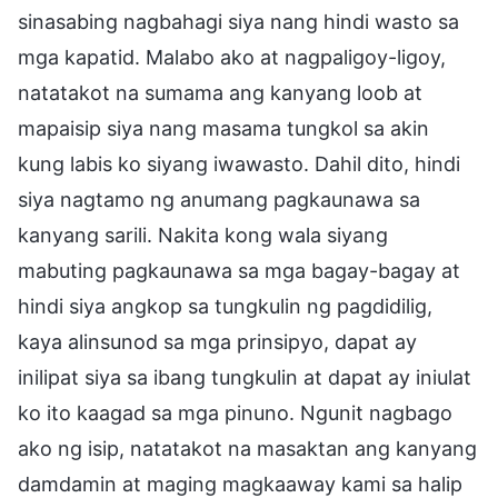
sinasabing nagbahagi siya nang hindi wasto sa
mga kapatid. Malabo ako at nagpaligoy-ligoy,
natatakot na sumama ang kanyang loob at
mapaisip siya nang masama tungkol sa akin
kung labis ko siyang iwawasto. Dahil dito, hindi
siya nagtamo ng anumang pagkaunawa sa
kanyang sarili. Nakita kong wala siyang
mabuting pagkaunawa sa mga bagay-bagay at
hindi siya angkop sa tungkulin ng pagdidilig,
kaya alinsunod sa mga prinsipyo, dapat ay
inilipat siya sa ibang tungkulin at dapat ay iniulat
ko ito kaagad sa mga pinuno. Ngunit nagbago
ako ng isip, natatakot na masaktan ang kanyang
damdamin at maging magkaaway kami sa halip