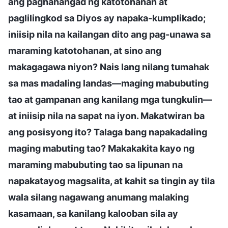
ang paghahangad ng katotohanan at
paglilingkod sa Diyos ay napaka-kumplikado;
iniisip nila na kailangan dito ang pag-unawa sa
maraming katotohanan, at sino ang
makagagawa niyon? Nais lang nilang tumahak
sa mas madaling landas—maging mabubuting
tao at gampanan ang kanilang mga tungkulin—
at iniisip nila na sapat na iyon. Makatwiran ba
ang posisyong ito? Talaga bang napakadaling
maging mabuting tao? Makakakita kayo ng
maraming mabubuting tao sa lipunan na
napakatayog magsalita, at kahit sa tingin ay tila
wala silang nagawang anumang malaking
kasamaan, sa kanilang kalooban sila ay