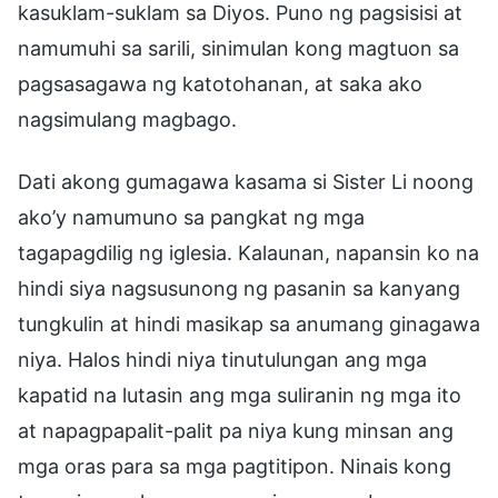
kasuklam-suklam sa Diyos. Puno ng pagsisisi at
namumuhi sa sarili, sinimulan kong magtuon sa
pagsasagawa ng katotohanan, at saka ako
nagsimulang magbago.
Dati akong gumagawa kasama si Sister Li noong
ako’y namumuno sa pangkat ng mga
tagapagdilig ng iglesia. Kalaunan, napansin ko na
hindi siya nagsusunong ng pasanin sa kanyang
tungkulin at hindi masikap sa anumang ginagawa
niya. Halos hindi niya tinutulungan ang mga
kapatid na lutasin ang mga suliranin ng mga ito
at napagpapalit-palit pa niya kung minsan ang
mga oras para sa mga pagtitipon. Ninais kong