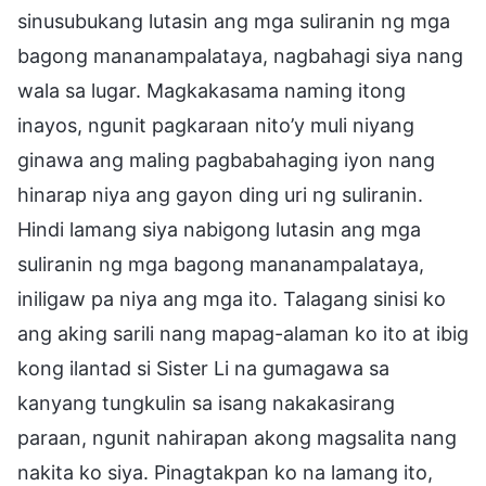
sinusubukang lutasin ang mga suliranin ng mga
bagong mananampalataya, nagbahagi siya nang
wala sa lugar. Magkakasama naming itong
inayos, ngunit pagkaraan nito’y muli niyang
ginawa ang maling pagbabahaging iyon nang
hinarap niya ang gayon ding uri ng suliranin.
Hindi lamang siya nabigong lutasin ang mga
suliranin ng mga bagong mananampalataya,
iniligaw pa niya ang mga ito. Talagang sinisi ko
ang aking sarili nang mapag-alaman ko ito at ibig
kong ilantad si Sister Li na gumagawa sa
kanyang tungkulin sa isang nakakasirang
paraan, ngunit nahirapan akong magsalita nang
nakita ko siya. Pinagtakpan ko na lamang ito,