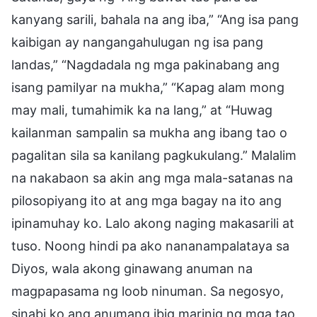
kanyang sarili, bahala na ang iba,” “Ang isa pang
kaibigan ay nangangahulugan ng isa pang
landas,” “Nagdadala ng mga pakinabang ang
isang pamilyar na mukha,” “Kapag alam mong
may mali, tumahimik ka na lang,” at “Huwag
kailanman sampalin sa mukha ang ibang tao o
pagalitan sila sa kanilang pagkukulang.” Malalim
na nakabaon sa akin ang mga mala-satanas na
pilosopiyang ito at ang mga bagay na ito ang
ipinamuhay ko. Lalo akong naging makasarili at
tuso. Noong hindi pa ako nananampalataya sa
Diyos, wala akong ginawang anuman na
magpapasama ng loob ninuman. Sa negosyo,
sinabi ko ang anumang ibig marinig ng mga tao