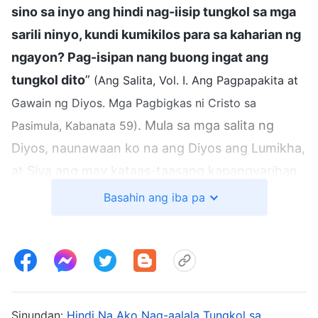
sino sa inyo ang hindi nag-iisip tungkol sa mga
sarili ninyo, kundi kumikilos para sa kaharian ng
ngayon? Pag-isipan nang buong ingat ang
tungkol dito
”
(Ang Salita, Vol. I. Ang Pagpapakita at
Gawain ng Diyos. Mga Pagbigkas ni Cristo sa
. Mula sa mga salita ng
Pasimula, Kabanata 59)
Diyos, naunawaan ko na ang Diyos ang Lumikha,
at Siya ang may kataas-taasang kapangyarihan
at namamahala sa tadhana ng lahat ng tao, kaya
Basahin ang iba pa
hindi ba’t nasa mga kamay rin ng Diyos ang
dalawang anak ko? Isinaayos na ng Diyos kung
ano ang mangyayari sa mga anak ko sa
hinaharap. Wala nang punto na mag-alala ako.
Kailangan kong magkaroon ng pananalig sa
Sinundan:
Hindi Na Ako Nag-aalala Tungkol sa