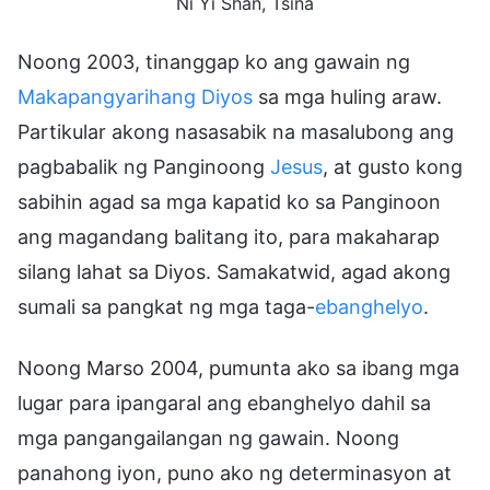
Ni Yi Shan, Tsina
Noong 2003, tinanggap ko ang gawain ng
Makapangyarihang Diyos
sa mga huling araw.
Partikular akong nasasabik na masalubong ang
pagbabalik ng Panginoong
Jesus
, at gusto kong
sabihin agad sa mga kapatid ko sa Panginoon
ang magandang balitang ito, para makaharap
silang lahat sa Diyos. Samakatwid, agad akong
sumali sa pangkat ng mga taga-
ebanghelyo
.
Noong Marso 2004, pumunta ako sa ibang mga
lugar para ipangaral ang ebanghelyo dahil sa
mga pangangailangan ng gawain. Noong
panahong iyon, puno ako ng determinasyon at