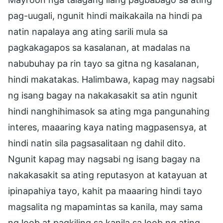
pag-uugali, ngunit hindi maikakaila na hindi pa
natin napalaya ang ating sarili mula sa
pagkakagapos sa kasalanan, at madalas na
nabubuhay pa rin tayo sa gitna ng kasalanan,
hindi makatakas. Halimbawa, kapag may nagsabi
ng isang bagay na nakakasakit sa atin ngunit
hindi nanghihimasok sa ating mga pangunahing
interes, maaaring kaya nating magpasensya, at
hindi natin sila pagsasalitaan ng dahil dito.
Ngunit kapag may nagsabi ng isang bagay na
nakakasakit sa ating reputasyon at katayuan at
ipinapahiya tayo, kahit pa maaaring hindi tayo
magsalita ng mapamintas sa kanila, may sama
ng loob at pagkiling sa kanila sa loob ng ating