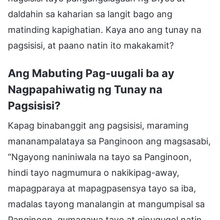
daldahin sa kaharian sa langit bago ang
matinding kapighatian. Kaya ano ang tunay na
pagsisisi, at paano natin ito makakamit?
Ang Mabuting Pag-uugali ba ay
Nagpapahiwatig ng Tunay na
Pagsisisi?
Kapag binabanggit ang pagsisisi, maraming
mananampalataya sa Panginoon ang magsasabi,
“Ngayong naniniwala na tayo sa Panginoon,
hindi tayo nagmumura o nakikipag-away,
mapagparaya at mapagpasensya tayo sa iba,
madalas tayong manalangin at mangumpisal sa
Panginoon, gumagawa tayo at ginugugol natin