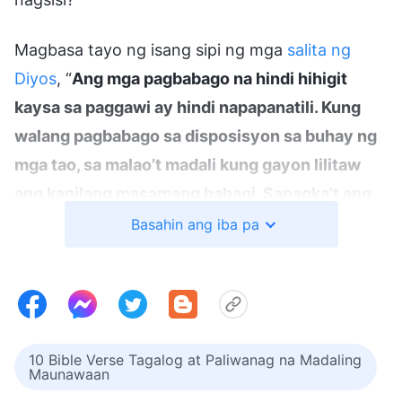
Magbasa tayo ng isang sipi ng mga
salita ng
Diyos
, “
Ang mga pagbabago na hindi hihigit
kaysa sa paggawi ay hindi napapanatili. Kung
walang pagbabago sa disposisyon sa buhay ng
mga tao, sa malao’t madali kung gayon lilitaw
ang kanilang masamang bahagi. Sapagka’t ang
pinagmumulan ng mga pagbabago sa kanilang
Basahin ang iba pa
paggawi ay sigasig, kalakip ng ilang gawain ng
Banal na Espiritu sa panahong iyon, masyadong
napakadali para sa kanila na maging maalab, o
magpakita ng kabaitan sa loob ng ilang panahon.
10 Bible Verse Tagalog at Paliwanag na Madaling
Kagaya ng sinasabi ng hindi sumasampalataya,
Maunawaan
‘Ang paggawa ng isang mabuting gawa ay