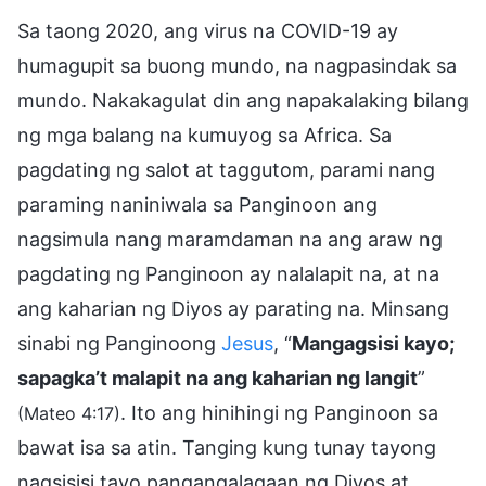
Sa taong 2020, ang virus na COVID-19 ay
humagupit sa buong mundo, na nagpasindak sa
mundo. Nakakagulat din ang napakalaking bilang
ng mga balang na kumuyog sa Africa. Sa
pagdating ng salot at taggutom, parami nang
paraming naniniwala sa Panginoon ang
nagsimula nang maramdaman na ang araw ng
pagdating ng Panginoon ay nalalapit na, at na
ang kaharian ng Diyos ay parating na. Minsang
sinabi ng Panginoong
Jesus
, “
Mangagsisi kayo;
sapagka’t malapit na ang kaharian ng langit
”
. Ito ang hinihingi ng Panginoon sa
(Mateo 4:17)
bawat isa sa atin. Tanging kung tunay tayong
nagsisisi tayo pangangalagaan ng Diyos at