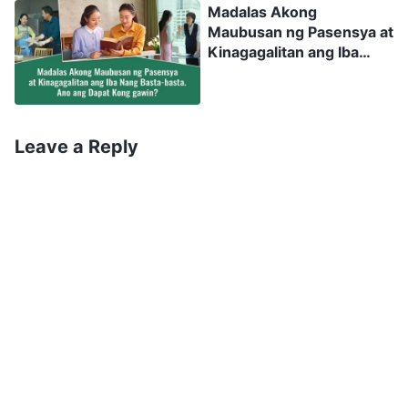
Madalas Akong
Karamihan sa mabuting pag-uugali ay bunga ng
Maubusan ng Pasensya at
silakbo ng damdamin, ito ay pag-uugaling
Kinagagalitan ang Iba
nagmumula sa doktrina at mga patakaran, o
Nang Basta-basta. Ano
ang Dapat Kong gawin?
kung hindi, ito ay isang pagsasagawang
nagmumula sa pag-antig ng Banal na Espiritu.
Leave a Reply
Hindi ito dahil nauunawaan natin ang
katotohanan, hindi ito dahil may kaalaman tayo
sa Diyos, at hindi ito isang pagsasagawang
natural na nagmumula sa ating pagnanais na
palugurin at mahalin ang Diyos. Nagawa na
tayong tiwali ni Satanas sa loob ng libu-libong
taon, punung-puno tayo ng lahat ng uri ng
tiwaling satanikong disposisyon—pagmamataas,
kapalaluan, pagkamakasarili, kawalang-dangal,