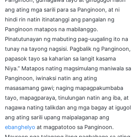
ang ating mga sarili para sa Panginoon, at ni
hindi rin natin itinatanggi ang pangalan ng
Panginoon matapos na mabilanggo.
Pinatutunayan ng mabuting pag-uugaling ito na
tunay na tayong nagsisi. Pagbalik ng Panginoon,
papasok tayo sa kaharian sa langit kasama
Niya.” Matapos nating magsimulang maniwala sa
Panginoon, iwinaksi natin ang ating
masasamang gawi; naging mapagpakumbaba
tayo, mapagparaya, tinulungan natin ang iba, at
nagawa nating talikdan ang mga bagay at igugol
ang ating sarili upang maipalaganap ang
ebanghelyo
at magpatotoo sa Panginoon.
Mayroon nga talagang ilang pagbabago sa ating