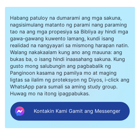
ipanganak na bagong mga tao. … Ang
pagpapakabait ay hindi kapareho ng pagsunod
Habang patuloy na dumarami ang mga sakuna,
nagsisimulang matanto ng parami nang paraming
sa Diyos, lalong hindi ito katumbas ng pagiging
tao na ang mga propesiya sa Bibliya ay hindi mga
kaayon kay Cristo. Ang mga pagbabago sa
gawa-gawang kuwento lamang, kundi isang
realidad na nangyayari sa mismong harapan natin.
paggawi ay batay sa doktrina, at iniluwal dahil
Walang nakakaalam kung ano ang mauuna: ang
sa sigasig—hindi batay ang mga ito sa tunay na
bukas ba, o isang hindi inaasahang sakuna. Kung
gusto mong salubungin ang pagbabalik ng
kaalaman ukol sa Diyos, o sa
katotohanan
,
Panginoon kasama ng pamilya mo at maging
lalong hindi dahil sa paggabay ng Banal na
ligtas sa ilalim ng proteksyon ng Diyos, i-click ang
WhatsApp para sumali sa aming study group.
Espiritu. Bagama’t may mga pagkakataon na ang
Huwag mo na itong ipagpabukas.
ilan sa ginagawa ng mga tao ay pinapatnubayan
ng Banal na Espiritu, hindi ito ang pagpapahayag
Kontakin Kami Gamit ang Messenger
ng buhay, lalong hindi ito kapareho ng
pagkakilala sa Diyos; gaano man kabuti ang
paggawi ng isang tao, hindi nito pinatutunayan