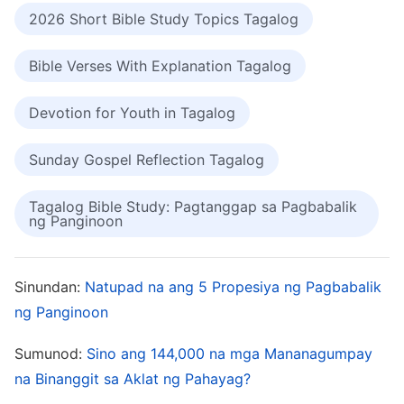
2026 Short Bible Study Topics Tagalog
madali, ang mahirap ay ang habambuhay na
paggawa ng mabubuting gawa.’ Walang
Bible Verses With Explanation Tagalog
kakayahan ang mga tao sa paggawa ng
mabubuting gawa sa buong buhay nila. Ang
Devotion for Youth in Tagalog
kanilang paggawi ay idinidikta ng buhay; kung
Sunday Gospel Reflection Tagalog
anuman ang kanilang buhay, gayundin ang
kanilang paggawi, at yaon lamang likas na
Tagalog Bible Study: Pagtanggap sa Pagbabalik
ng Panginoon
ibinunyag ang kumakatawan sa buhay, at sa
kalikasan ng isa. Ang mga bagay na huwad ay
hindi magtatagal. Kapag ang Diyos ay
Sinundan:
Natupad na ang 5 Propesiya ng Pagbabalik
gumagawa upang iligtas ang tao, hindi upang
ng Panginoon
palamutian ang tao ng mabuting paggawi—ang
Sumunod:
Sino ang 144,000 na mga Mananagumpay
gawain ng Diyos ay para baguhin ang mga
na Binanggit sa Aklat ng Pahayag?
disposisyon ng mga tao, upang sila ay muling