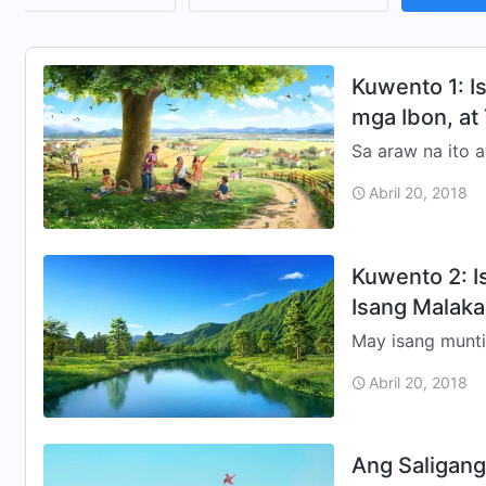
Kuwento 1: Is
mga Ibon, at
Sa araw na ito 
paksa. Ano ang 
Abril 20, 2018
Pinagmumulan 
Kuwento 2: I
Isang Malaka
May isang munti
huli ay makarat
Abril 20, 2018
bundok sa …
Ang Saligang 