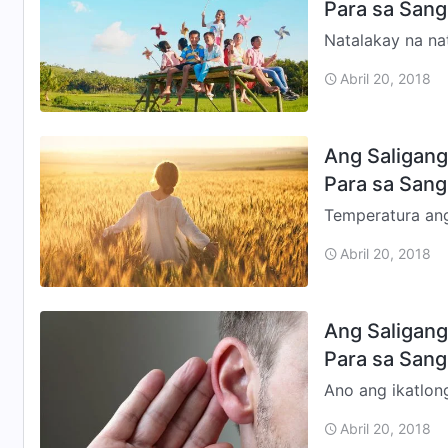
Para sa Sang
Natalakay na na
ng mga salitang
Abril 20, 2018
bagay,” ngun…
Ang Saligang 
Para sa San
Temperatura ang
ano ang tempera
Abril 20, 2018
isang…
Ang Saligang 
Para sa San
Ano ang ikatlon
normal na kapali
Abril 20, 2018
kinailangang g