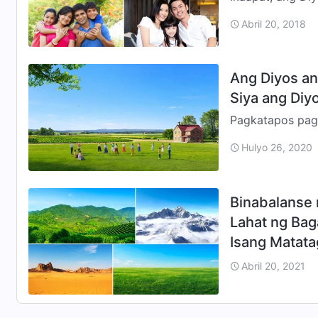
lahi. Sa mundo 
Abril 20, 2018
taong…
Ang Diyos an
Siya ang Diy
Pagkatapos pag-
ay mayroon na 
Hulyo 26, 2020
katatalaka…
Binabalanse 
Lahat ng Bag
Isang Matata
Pamumuhay
Abril 20, 2021