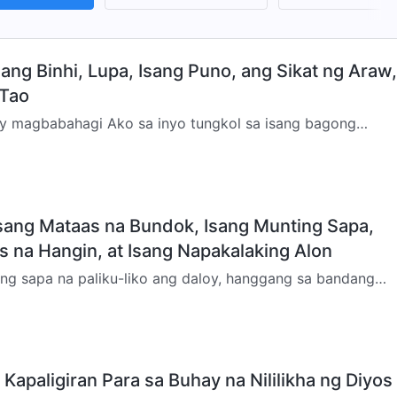
ang Binhi, Lupa, Isang Puno, ang Sikat ng Araw,
 Tao
ay magbabahagi Ako sa inyo tungkol sa isang bagong
paksang ito? Ang pamagat nito ay: “Ang Diyos ang
ng Buha…
sang Mataas na Bundok, Isang Munting Sapa,
s na Hangin, at Isang Napakalaking Alon
ng sapa na paliku-liko ang daloy, hanggang sa bandang
ing sa paanan ng isang mataas na bundok. Nakaharang ang
Kapaligiran Para sa Buhay na Nililikha ng Diyos