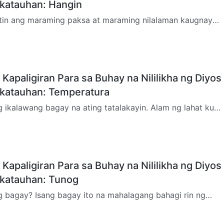
katauhan: Hangin
tin ang maraming paksa at maraming nilalaman kaugnay
 “Ang Diyos ang pinagmumulan ng buhay para sa lahat ng
Kapaligiran Para sa Buhay na Nililikha ng Diyos
gkatauhan: Temperatura
 ikalawang bagay na ating tatalakayin. Alam ng lahat kung
tura. Ang temperatura ay isang bagay na kinakailangan sa
Kapaligiran Para sa Buhay na Nililikha ng Diyos
gkatauhan: Tunog
g bagay? Isang bagay ito na mahalagang bahagi rin ng
giran ng pag-iral ng tao. Isang bagay kung saan
umaw…