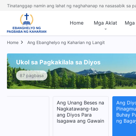
Tinatanggap namin ang lahat ng naghahanap na nasasabik sa p
Home
Mga Aklat
Mga 
Home
Ang Ebanghelyo ng Kaharian ng Langit
Ukol sa Pagkakilala sa Diyos
87 pagbasa
Job
Ang Unang Beses na
Ang Diy
Nagkatawang-tao
Pinagmu
ang Diyos Para
Buhay Pa
Isagawa ang Gawain
ng Baga