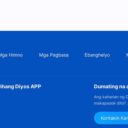
Mga Himno
Mga Pagbasa
Ebanghelyo
rihang Diyos APP
Dumating na 
Ang kaharian ng 
makapasok dito?
Kontakin Ka