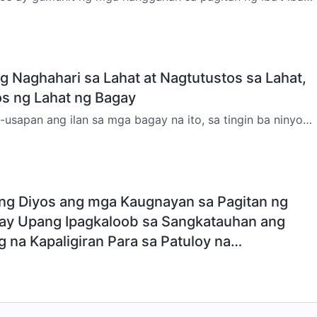
ay mayroong taong puti, taong itim, taong kayumanggi, at
g Naghahari sa Lahat at Nagtutustos sa Lahat,
os ng Lahat ng Bagay
usapan ang ilan sa mga bagay na ito, sa tingin ba ninyo
kayo ngayong natutunan tungkol sa pangunahing paksa na
ng Diyos ang mga Kaugnayan sa Pagitan ng
ay Upang Ipagkaloob sa Sangkatauhan ang
g na Kapaligiran Para sa Patuloy na