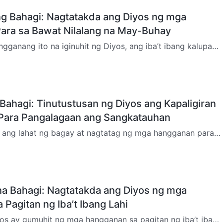
g Bahagi: Nagtatakda ang Diyos ng mga
ara sa Bawat Nilalang na May-Buhay
gganang ito na iginuhit ng Diyos, ang iba’t ibang kalupaan
sari-saring kapaligiran para sa patuloy na pamumuhay,
 Bahagi: Tinutustusan ng Diyos ang Kapaligiran
 Para Pangalagaan ang Sangkatauhan
s ang lahat ng bagay at nagtatag ng mga hangganan para
itna ng mga ito ay inalagaan Niya ang lahat ng buhay na
na Bahagi: Nagtatakda ang Diyos ng mga
 Pagitan ng Iba’t Ibang Lahi
yos ay gumuhit ng mga hangganan sa pagitan ng iba’t ibang