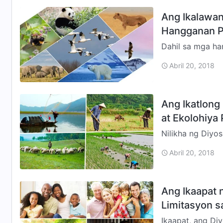
Ang Ikalawan
Hangganan P
Dahil sa mga han
ay nakagawa ng 
Abril 20, 2018
at…
Ang Ikatlong
at Ekolohiya
Nilikha ng Diyo
sa mga ito; sa g
Abril 20, 2018
bagay. S…
Ang Ikaapat 
Limitasyon sa
Ikaapat, ang Di