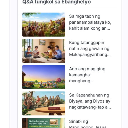
Q&A tungkol sa Ebanghelyo
Sa mga taon ng
pananampalataya ko,
kahit alam kong ang
Panginoong Jesus
ang pagkakatawang-
Kung tatanggapin
tao ng Diyos, Hindi
natin ang gawain ng
ko naintindihan ang
Makapangyarihang
katotohanan ng
Diyos sa mga huling
pagkakatawang-tao.
araw, paano tayo
Ano ang magiging
Kung ang
maghahanap para
kamangha-
pagpapakita ng
matanggap ang daan
manghang
Panginoon sa
ng walang hanggang
patutunguhan ng
ikalawang pagdating
buhay?
sangkatauhan
ay katulad ng kung
Sa Kapanahunan ng
paano nagkatawang-
Biyaya, ang Diyos ay
tao ang Panginoong
nagkatawang-tao at
Jesus bilang ang
nagsilbing handog
Anak ng tao para
para sa kasalanan ng
Sinabi ng
gawin ang Kanyang
sangkatauhan, sa
Panginoong Jesus