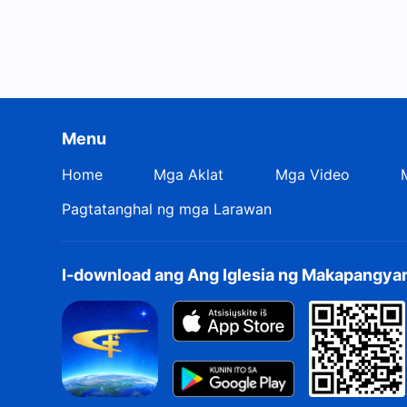
Menu
Home
Mga Aklat
Mga Video
Pagtatanghal ng mga Larawan
I-download ang Ang Iglesia ng Makapangya