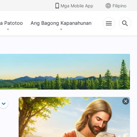
Mga Mobile App
Filipino
a Patotoo
Ang Bagong Kapanahunan
Ang Awtoridad at
n at
Kapangyarihan ng
aan
mga Salita ng Diyos