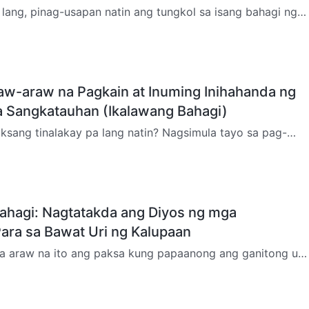
ang, pinag-usapan natin ang tungkol sa isang bahagi ng
kabuuan, iyon ay, ang mga kundisyong kinakailangan para
w-araw na Pagkain at Inuming Inihahanda ng
a Sangkatauhan (Ikalawang Bahagi)
sang tinalakay pa lang natin? Nagsimula tayo sa pag-
l sa kapaligirang pinaninirahan ng sangkatauhan at kung
ahagi: Nagtatakda ang Diyos ng mga
ra sa Bawat Uri ng Kalupaan
sa araw na ito ang paksa kung papaanong ang ganitong uri
 dinala ng Diyos sa lahat ng bagay ay nangangalaga sa