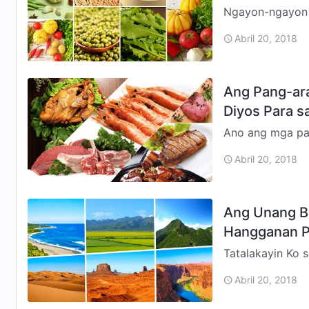
Ngayon-ngayon l
kapaligiran sa 
Abril 20, 2018
sa kaligt…
Ang Pang-ara
Diyos Para s
Ano ang mga pak
uusap ng tungko
Abril 20, 2018
ano ang gina…
Ang Unang B
Hangganan Pa
Tatalakayin Ko 
ng mga batas na
Abril 20, 2018
buong san…