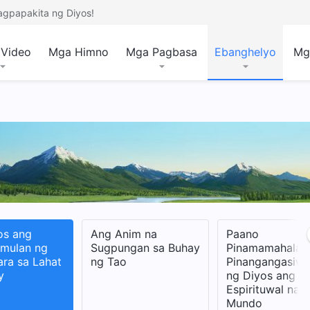
agpapakita ng Diyos!
Video
Mga Himno
Mga Pagbasa
Ebanghelyo
Mg
os ang
Ang Anim na
Paano
mulan ng
Sugpungan sa Buhay
Pinamamahalaa
ra sa Lahat
ng Tao
Pinangangasiw
y
ng Diyos ang
Espirituwal na
Mundo