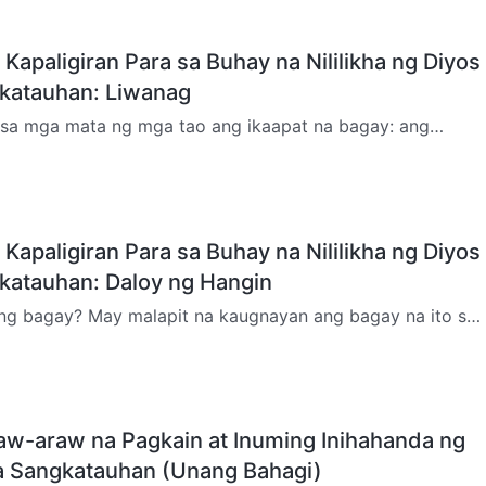
Kapaligiran Para sa Buhay na Nililikha ng Diyos
katauhan: Liwanag
sa mga mata ng mga tao ang ikaapat na bagay: ang
halaga rin nito. Kapag nakakita ka ng maliwanag na ilaw,
…
Kapaligiran Para sa Buhay na Nililikha ng Diyos
katauhan: Daloy ng Hangin
ng bagay? May malapit na kaugnayan ang bagay na ito sa
buhay ng bawa’t tao. Napakalapit ng kaugnayan nito sa
w-araw na Pagkain at Inuming Inihahanda ng
a Sangkatauhan (Unang Bahagi)