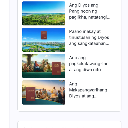
Ang Diyos ang
Panginoon ng
paglikha, natatangi
ang Kanyang
awtoridad
Paano inakay at
tinustusan ng Diyos
ang sangkatauhan
hanggang ngayon
Ano ang
pagkakatawang-tao
at ang diwa nito
Ang
Makapangyarihang
Diyos at ang
Panginoong Jesus
ay mga
pagkakatawang-tao
ng iisang Diyos