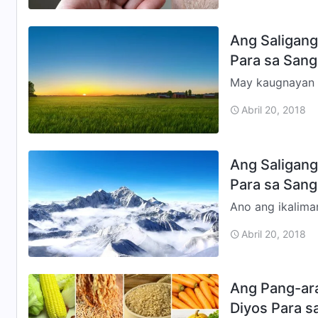
Ang Saligang 
Para sa Sang
May kaugnayan 
liwanag. Napaka
Abril 20, 2018
at ang liwanag 
Ang Saligang 
Para sa Sang
Ano ang ikalima
bawa’t araw ng 
Abril 20, 2018
buhay ng ta…
Ang Pang-ara
Diyos Para s