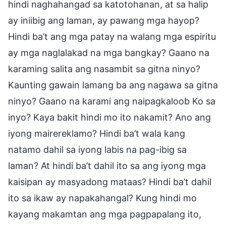
hindi naghahangad sa katotohanan, at sa halip
ay iniibig ang laman, ay pawang mga hayop?
Hindi ba’t ang mga patay na walang mga espiritu
ay mga naglalakad na mga bangkay? Gaano na
karaming salita ang nasambit sa gitna ninyo?
Kaunting gawain lamang ba ang nagawa sa gitna
ninyo? Gaano na karami ang naipagkaloob Ko sa
inyo? Kaya bakit hindi mo ito nakamit? Ano ang
iyong mairereklamo? Hindi ba’t wala kang
natamo dahil sa iyong labis na pag-ibig sa
laman? At hindi ba’t dahil ito sa ang iyong mga
kaisipan ay masyadong mataas? Hindi ba’t dahil
ito sa ikaw ay napakahangal? Kung hindi mo
kayang makamtan ang mga pagpapalang ito,