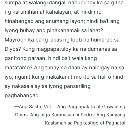
sumpa at walang-dangal, nabubuhay ka sa gitna
ng karumihan at kahalayan, at hindi mo
hinahangad ang anumang layon; hindi ba’t ang
iyong buhay ang pinakahamak sa lahat?
Mayroon ka bang lakas ng loob na humarap sa
Diyos? Kung magpapatuloy ka na dumanas sa
ganitong paraan, hindi ba’t wala kang
matatamo? Ang tunay na daan ay naibigay na sa
iyo, ngunit kung makakamit mo ito sa huli o hindi
ay nakasalalay sa iyong pansariling
paghahangad.
—Ang Salita, Vol. I. Ang Pagpapakita at Gawain ng
Diyos. Ang mga Karanasan ni Pedro: Ang Kanyang
Kaalaman sa Pagkastigo at Paghatol