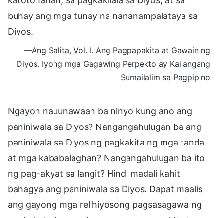
katotohanan, sa pagkakilala sa Diyos, at sa
buhay ang mga tunay na nananampalataya sa
Diyos.
—Ang Salita, Vol. I. Ang Pagpapakita at Gawain ng
Diyos. Iyong mga Gagawing Perpekto ay Kailangang
Sumailalim sa Pagpipino
Ngayon nauunawaan ba ninyo kung ano ang
paniniwala sa Diyos? Nangangahulugan ba ang
paniniwala sa Diyos ng pagkakita ng mga tanda
at mga kababalaghan? Nangangahulugan ba ito
ng pag-akyat sa langit? Hindi madali kahit
bahagya ang paniniwala sa Diyos. Dapat maalis
ang gayong mga relihiyosong pagsasagawa ng