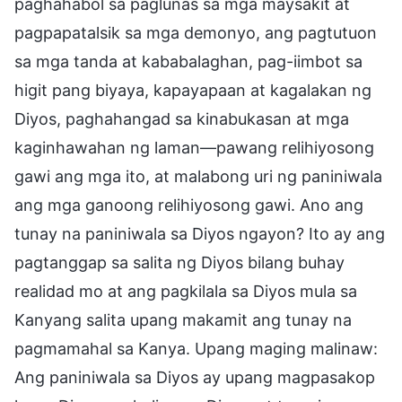
paghahabol sa paglunas sa mga maysakit at
pagpapatalsik sa mga demonyo, ang pagtutuon
sa mga tanda at kababalaghan, pag-iimbot sa
higit pang biyaya, kapayapaan at kagalakan ng
Diyos, paghahangad sa kinabukasan at mga
kaginhawahan ng laman—pawang relihiyosong
gawi ang mga ito, at malabong uri ng paniniwala
ang mga ganoong relihiyosong gawi. Ano ang
tunay na paniniwala sa Diyos ngayon? Ito ay ang
pagtanggap sa salita ng Diyos bilang buhay
realidad mo at ang pagkilala sa Diyos mula sa
Kanyang salita upang makamit ang tunay na
pagmamahal sa Kanya. Upang maging malinaw:
Ang paniniwala sa Diyos ay upang magpasakop