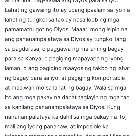
at mahina, nag-aalala ang Diyos para sa iyo.
Lahat ng gawaing ito ay upang ipaalam sa iyo na
lahat ng tungkol sa tao ay nasa loob ng mga
pamamatnugot ng Diyos. Maaari mong isipin na
ang pananampalataya sa Diyos ay tungkol lang
sa pagdurusa, o paggawa ng maraming bagay
para sa Kanya, o pagiging mapayapa ng iyong
laman, o ang pagiging maayos ng takbo ng lahat
ng bagay para sa iyo, at pagiging komportable
at maalwan mo sa lahat ng bagay. Wala sa mga
ito ang mga pakay na dapat taglayin ng mga tao
sa kanilang pananampalataya sa Diyos. Kung
nananampalataya ka dahil sa mga pakay na ito,
mali ang iyong pananaw, at imposible ka