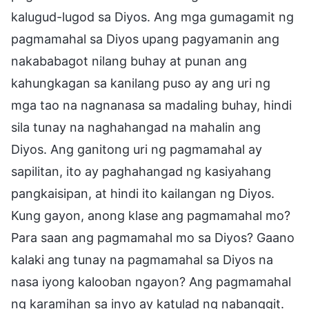
kalugud-lugod sa Diyos. Ang mga gumagamit ng
pagmamahal sa Diyos upang pagyamanin ang
nakababagot nilang buhay at punan ang
kahungkagan sa kanilang puso ay ang uri ng
mga tao na nagnanasa sa madaling buhay, hindi
sila tunay na naghahangad na mahalin ang
Diyos. Ang ganitong uri ng pagmamahal ay
sapilitan, ito ay paghahangad ng kasiyahang
pangkaisipan, at hindi ito kailangan ng Diyos.
Kung gayon, anong klase ang pagmamahal mo?
Para saan ang pagmamahal mo sa Diyos? Gaano
kalaki ang tunay na pagmamahal sa Diyos na
nasa iyong kalooban ngayon? Ang pagmamahal
ng karamihan sa inyo ay katulad ng nabanggit.