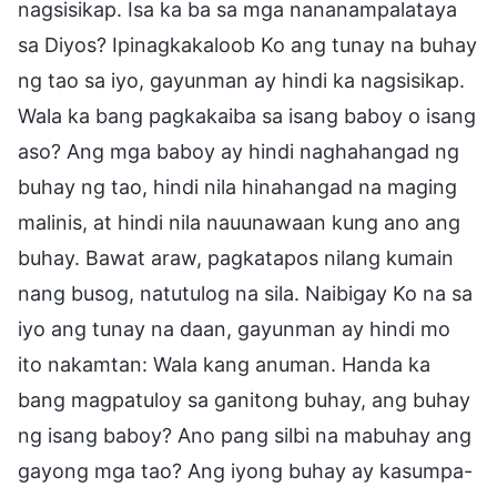
nagsisikap. Isa ka ba sa mga nananampalataya
sa Diyos? Ipinagkakaloob Ko ang tunay na buhay
ng tao sa iyo, gayunman ay hindi ka nagsisikap.
Wala ka bang pagkakaiba sa isang baboy o isang
aso? Ang mga baboy ay hindi naghahangad ng
buhay ng tao, hindi nila hinahangad na maging
malinis, at hindi nila nauunawaan kung ano ang
buhay. Bawat araw, pagkatapos nilang kumain
nang busog, natutulog na sila. Naibigay Ko na sa
iyo ang tunay na daan, gayunman ay hindi mo
ito nakamtan: Wala kang anuman. Handa ka
bang magpatuloy sa ganitong buhay, ang buhay
ng isang baboy? Ano pang silbi na mabuhay ang
gayong mga tao? Ang iyong buhay ay kasumpa-