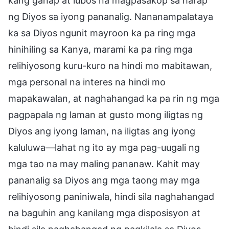
kang ganap at lubos na magpasakop sa harap
ng Diyos sa iyong pananalig. Nananampalataya
ka sa Diyos ngunit mayroon ka pa ring mga
hinihiling sa Kanya, marami ka pa ring mga
relihiyosong kuru-kuro na hindi mo mabitawan,
mga personal na interes na hindi mo
mapakawalan, at naghahangad ka pa rin ng mga
pagpapala ng laman at gusto mong iligtas ng
Diyos ang iyong laman, na iligtas ang iyong
kaluluwa—lahat ng ito ay mga pag-uugali ng
mga tao na may maling pananaw. Kahit may
pananalig sa Diyos ang mga taong may mga
relihiyosong paniniwala, hindi sila naghahangad
na baguhin ang kanilang mga disposisyon at