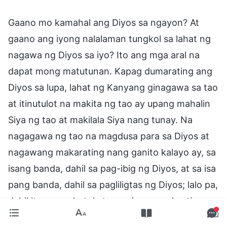
Gaano mo kamahal ang Diyos sa ngayon? At
gaano ang iyong nalalaman tungkol sa lahat ng
nagawa ng Diyos sa iyo? Ito ang mga aral na
dapat mong matutunan. Kapag dumarating ang
Diyos sa lupa, lahat ng Kanyang ginagawa sa tao
at itinutulot na makita ng tao ay upang mahalin
Siya ng tao at makilala Siya nang tunay. Na
nagagawa ng tao na magdusa para sa Diyos at
nagawang makarating nang ganito kalayo ay, sa
isang banda, dahil sa pag-ibig ng Diyos, at sa isa
pang banda, dahil sa pagliligtas ng Diyos; lalo pa,
dahil ito sa paghatol at gawain ng pagkastigo na
naisagawa ng Diyos sa tao. Kung kayo ay walang