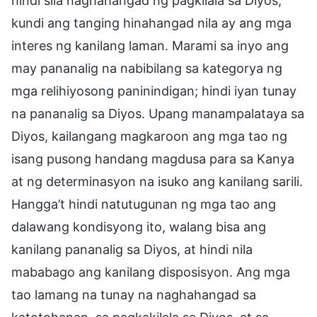
hindi sila naghahangad ng pagkilala sa Diyos,
kundi ang tanging hinahangad nila ay ang mga
interes ng kanilang laman. Marami sa inyo ang
may pananalig na nabibilang sa kategorya ng
mga relihiyosong paninindigan; hindi iyan tunay
na pananalig sa Diyos. Upang manampalataya sa
Diyos, kailangang magkaroon ang mga tao ng
isang pusong handang magdusa para sa Kanya
at ng determinasyon na isuko ang kanilang sarili.
Hangga’t hindi natutugunan ng mga tao ang
dalawang kondisyong ito, walang bisa ang
kanilang pananalig sa Diyos, at hindi nila
mababago ang kanilang disposisyon. Ang mga
tao lamang na tunay na naghahangad sa