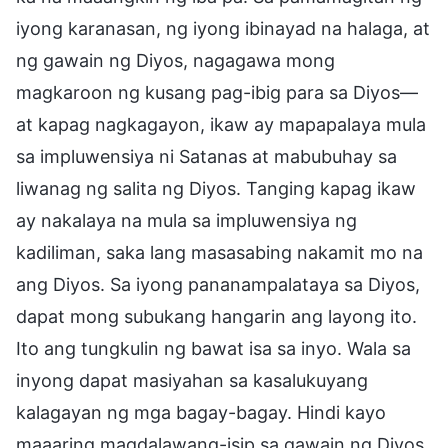
iyong karanasan, ng iyong ibinayad na halaga, at
ng gawain ng Diyos, nagagawa mong
magkaroon ng kusang pag-ibig para sa Diyos—
at kapag nagkagayon, ikaw ay mapapalaya mula
sa impluwensiya ni Satanas at mabubuhay sa
liwanag ng salita ng Diyos. Tanging kapag ikaw
ay nakalaya na mula sa impluwensiya ng
kadiliman, saka lang masasabing nakamit mo na
ang Diyos. Sa iyong pananampalataya sa Diyos,
dapat mong subukang hangarin ang layong ito.
Ito ang tungkulin ng bawat isa sa inyo. Wala sa
inyong dapat masiyahan sa kasalukuyang
kalagayan ng mga bagay-bagay. Hindi kayo
maaaring magdalawang-isip sa gawain ng Diyos