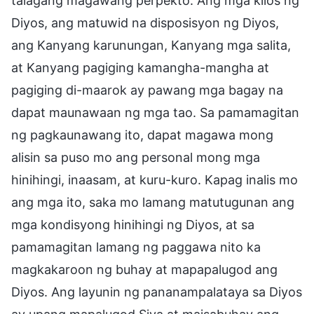
talagang magawang perpekto. Ang mga kilos ng
Diyos, ang matuwid na disposisyon ng Diyos,
ang Kanyang karunungan, Kanyang mga salita,
at Kanyang pagiging kamangha-mangha at
pagiging di-maarok ay pawang mga bagay na
dapat maunawaan ng mga tao. Sa pamamagitan
ng pagkaunawang ito, dapat magawa mong
alisin sa puso mo ang personal mong mga
hinihingi, inaasam, at kuru-kuro. Kapag inalis mo
ang mga ito, saka mo lamang matutugunan ang
mga kondisyong hinihingi ng Diyos, at sa
pamamagitan lamang ng paggawa nito ka
magkakaroon ng buhay at mapapalugod ang
Diyos. Ang layunin ng pananampalataya sa Diyos