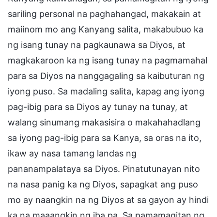
sariling personal na paghahangad, makakain at
maiinom mo ang Kanyang salita, makabubuo ka
ng isang tunay na pagkaunawa sa Diyos, at
magkakaroon ka ng isang tunay na pagmamahal
para sa Diyos na nanggagaling sa kaibuturan ng
iyong puso. Sa madaling salita, kapag ang iyong
pag-ibig para sa Diyos ay tunay na tunay, at
walang sinumang makasisira o makahahadlang
sa iyong pag-ibig para sa Kanya, sa oras na ito,
ikaw ay nasa tamang landas ng
pananampalataya sa Diyos. Pinatutunayan nito
na nasa panig ka ng Diyos, sapagkat ang puso
mo ay naangkin na ng Diyos at sa gayon ay hindi
ka na maaangkin ng iba pa. Sa pamamagitan ng