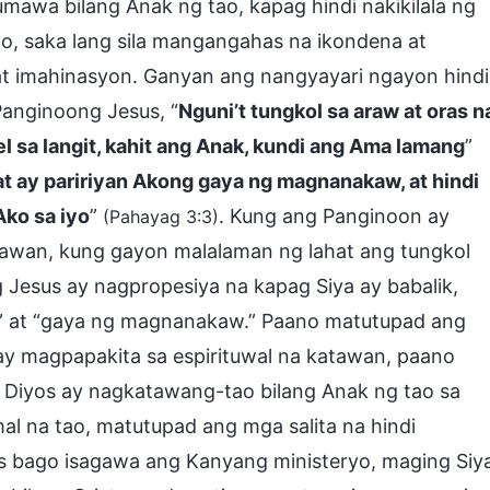
awa bilang Anak ng tao, kapag hindi nakikilala ng
o, saka lang sila mangangahas na ikondena at
 at imahinasyon. Ganyan ang nangyayari ngayon hindi
Panginoong Jesus, “
Nguni’t tungkol sa araw at oras n
 sa langit, kahit ang Anak, kundi ang Ama lamang
”
t ay paririyan Akong gaya ng magnanakaw, at hindi
ko sa iyo
”
. Kung ang Panginoon ay
(Pahayag 3:3)
atawan, kung gayon malalaman ng lahat ang tungkol
 Jesus ay nagpropesiya na kapag Siya ay babalik,
k” at “gaya ng magnanakaw.” Paano matutupad ang
ay magpapakita sa espirituwal na katawan, paano
 Diyos ay nagkatawang-tao bilang Anak ng tao sa
al na tao, matutupad ang mga salita na hindi
 bago isagawa ang Kanyang ministeryo, maging Siy