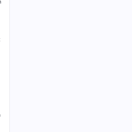
n
t
a