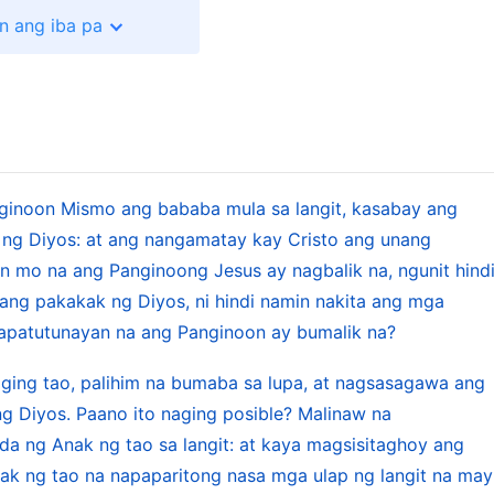
n ang iba pa
anginoon Mismo ang bababa mula sa langit, kasabay ang
a ng Diyos: at ang nangamatay kay Cristo ang unang
an mo na ang Panginoong Jesus ay nagbalik na, ngunit hind
o ang pakakak ng Diyos, ni hindi namin nakita ang mga
apatutunayan na ang Panginoon ay bumalik na?
ing tao, palihim na bumaba sa lupa, at nagsasagawa ang
g Diyos. Paano ito naging posible? Malinaw na
anda ng Anak ng tao sa langit: at kaya magsisitaghoy ang
agtutuon lamang tayo sa pagmamasid sa langit para
nak ng tao na napaparitong nasa mga ulap ng langit na may
 hindi talaga nakikinig sa tinig ng Diyos at