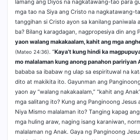
lamang ang Diyos na nagkatawang-tao para gum
mga tao na Siya ang Cristo na nagkatawang-ta
tanggihan si Cristo ayon sa kanilang paniwala
ba? Bilang karagdagan, nagpropesiya din ang 
yaon walang makakaalam, kahit ang mga anghel
. “
Kaya’t kung hindi ka magpupuya
(Mateo 24:36)
mo malalaman kung anong panahon paririyan A
bababa sa ibabaw ng ulap sa espirituwal na k
dito at makikita ito. Gayunman ang Panginoong
yaon ay “walang nakakaalam,” “kahit ang Ana
mga salitang ito? Kung ang Panginoong Jesus 
Niya Mismo malalaman ito? Tanging kapag ang
mga huling araw, naging isang karaniwan, norm
malalaman ng Anak. Gaya ng Panginoong Jesus