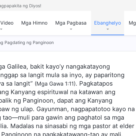
agpapakita ng Diyos!
Video
Mga Himno
Mga Pagbasa
Ebanghelyo
Mg
g Pagdating ng Panginoon
aga Galilea, bakit kayo’y nangakatayong
nanggap sa langit mula sa inyo, ay paparitong
a sa langit”
. Pagkatapos
(Mga Gawa 1:11)
ang Kanyang espirituwal na katawan ang
balik ng Panginoon, dapat ang Kanyang
abaw ng ulap. Gayunman, nagpapatotoo kayo na
tao—muli para gawin ang paghatol sa mga
blia. Madalas na sinasabi ng mga pastor at elder
 Panginoon na pagkakatawang-tao ay mali.