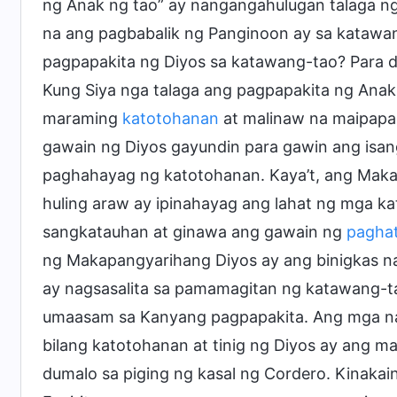
ng Anak ng tao” ay nangangahulugan talaga ng
na ang pagbabalik ng Panginoon ay sa katawan
pagpapakita ng Diyos sa katawang-tao? Para dit
Kung Siya nga talaga ang pagpapakita ng Ana
maraming
katotohanan
at malinaw na maipapal
gawain ng Diyos gayundin para gawin ang isan
paghahayag ng katotohanan. Kaya’t, ang Mak
huling araw ay ipinahayag ang lahat ng mga k
sangkatauhan at ginawa ang gawain ng
paghat
ng Makapangyarihang Diyos ay ang binigkas na 
ay nagsasalita sa pamamagitan ng katawang-t
umaasam sa Kanyang pagpapakita. Ang mga na
bilang katotohanan at tinig ng Diyos ay ang ma
dumalo sa piging ng kasal ng Cordero. Kinakain