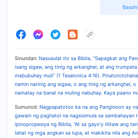
Basahi
Sinundan:
Nasusulat ito sa Biblia, “Sapagkat ang P
isang sigaw, ang tinig ng arkanghel, at ang trumpet
mabubuhay muli” (1 Tesalonica 4:16). Pinatototohan
namin narinig ang sigaw, o ang tinig ng arkanghel, 
namatay na banal na muling nabuhay. Kaya paano m
Sumunod:
Nagpapatotoo ka na ang Panginoon ay nag
gawain ng paghatol na nagsisimula sa sambahayan n
ipinopropesiya ng Biblia, “At sa gayo’y lilitaw ang t
Tungkol sa pagsalubong sa Panginoon, kung m
lahat ng mga angkan sa lupa, at makikita nila ang A
sa pagbaba ng Panginoon sa ibabaw ng ulap nang