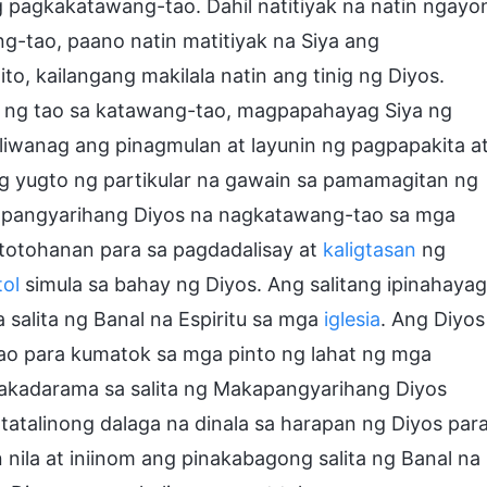
 pagkakatawang-tao. Dahil natitiyak na natin ngayo
g-tao, paano natin matitiyak na Siya ang
o, kailangang makilala natin ang tinig ng Diyos.
k ng tao sa katawang-tao, magpapahayag Siya ng
iwanag ang pinagmulan at layunin ng pagpapakita a
g yugto ng partikular na gawain sa pamamagitan ng
apangyarihang Diyos na nagkatawang-tao sa mga
atotohanan para sa pagdadalisay at
kaligtasan
ng
ol
simula sa bahay ng Diyos. Ang salitang ipinahayag
salita ng Banal na Espiritu sa mga
iglesia
. Ang Diyos
ao para kumatok sa mga pinto ng lahat ng mga
kadarama sa salita ng Makapangyarihang Diyos
tatalinong dalaga na dinala sa harapan ng Diyos par
 nila at iniinom ang pinakabagong salita ng Banal na