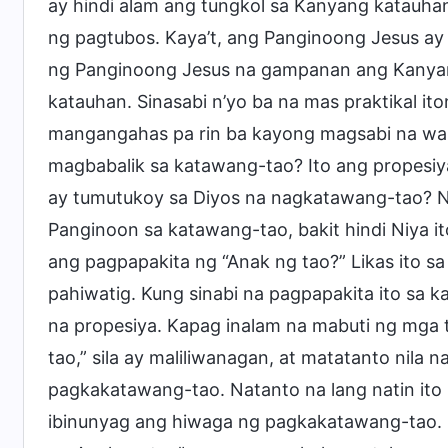
ay hindi alam ang tungkol sa Kanyang katauhan
ng pagtubos. Kaya’t, ang Panginoong Jesus ay
ng Panginoong Jesus na gampanan ang Kanyan
katauhan. Sinasabi n’yo ba na mas praktikal i
mangangahas pa rin ba kayong magsabi na wala
magbabalik sa katawang-tao? Ito ang propesiya
ay tumutukoy sa Diyos na nagkatawang-tao? N
Panginoon sa katawang-tao, bakit hindi Niya it
ang pagpapakita ng “Anak ng tao?” Likas ito 
pahiwatig. Kung sinabi na pagpapakita ito sa k
na propesiya. Kapag inalam na mabuti ng mga 
tao,” sila ay maliliwanagan, at matatanto nila n
pagkakatawang-tao. Natanto na lang natin it
ibinunyag ang hiwaga ng pagkakatawang-tao. L