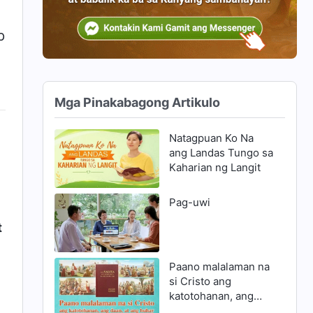
p
Mga Pinakabagong Artikulo
Natagpuan Ko Na
ang Landas Tungo sa
Kaharian ng Langit
Pag-uwi
t
Paano malalaman na
si Cristo ang
katotohanan, ang
daan, at ang buhay