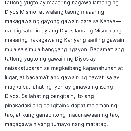
tatlong yugto ay maaaring nagawa lamang ng
Diyos Mismo, at walang taong maaaring
makagawa ng gayong gawain para sa Kanya—
na ibig sabihin ay ang Diyos lamang Mismo ang
maaaring nakagawa ng Kanyang sariling gawain
mula sa simula hanggang ngayon. Bagama’t ang
tatlong yugto ng gawain ng Diyos ay
naisakatuparan sa magkaibang kapanahunan at
lugar, at bagama’t ang gawain ng bawat isa ay
magkaiba, lahat ng iyon ay ginawa ng isang
Diyos. Sa lahat ng pangitain, ito ang
pinakadakilang pangitaing dapat malaman ng
tao, at kung ganap itong mauunawaan ng tao,
magagawa niyang tumayo nang matatag.