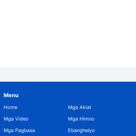
Diyos. Ang katunayan na nagsagawa Siya ng
gawain sa Kapanahunan ng Kautusan ay hindi
nagpapatunay na ang Diyos ay maaaring maging
Diyos lamang sa ilalim ng kautusan. Nagtakda si
Jehova ng mga batas para sa tao at nagbaba ng
mga kautusan sa kanya, na humihingi sa tao na
magtayo ng templo at mga altar; ang gawain na
ginawa Niya ay kumakatawan lamang sa
Kapanahunan ng Kautusan. Ang gawain na
ginawa Niya ay hindi nagpapatunay na ang
Menu
Diyos ay isang Diyos lamang na humihingi sa tao
Home
Mga Aklat
na panatilihin ang kautusan, na Siya ang Diyos sa
Mga Video
Mga Himno
templo, o ang Diyos sa harapan ng altar. Ang
Mga Pagbasa
Ebanghelyo
sabihin ito ay hindi katotohanan. Ang gawaing