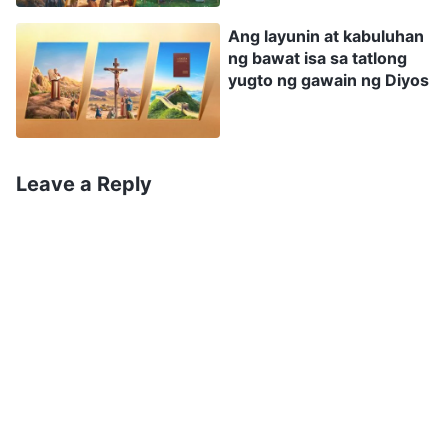
mataas na
katotohanan
at tatanggap ng mas
mga tao
Ang layunin at kabuluhan
malalaking pagpapala. Tunay silang mabubuhay
ng bawat isa sa tatlong
sa liwanag, at matatamo nila ang katotohanan,
yugto ng gawain ng Diyos
ang daan, at ang buhay.
— Ang Salita, Vol. I. Ang Pagpapakita at Gawain ng
Diyos. Paunang Salita
Leave a Reply
Ang anim-na-libong-taong plano ng
pamamahala ay nahahati sa tatlong yugto ng
gawain. Walang nag-iisang yugto ang kayang
kumatawan sa gawain ng tatlong kapanahunan
kundi kaya lamang kumatawan sa isang bahagi
ng kabuuan. Ang pangalang Jehova ay hindi
maaaring kumatawan sa buong disposisyon ng