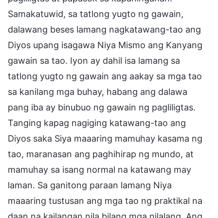
Samakatuwid, sa tatlong yugto ng gawain,
dalawang beses lamang nagkatawang-tao ang
Diyos upang isagawa Niya Mismo ang Kanyang
gawain sa tao. Iyon ay dahil isa lamang sa
tatlong yugto ng gawain ang aakay sa mga tao
sa kanilang mga buhay, habang ang dalawa
pang iba ay binubuo ng gawain ng pagliligtas.
Tanging kapag nagiging katawang-tao ang
Diyos saka Siya maaaring mamuhay kasama ng
tao, maranasan ang paghihirap ng mundo, at
mamuhay sa isang normal na katawang may
laman. Sa ganitong paraan lamang Niya
maaaring tustusan ang mga tao ng praktikal na
daan na kailangan nila bilang mga nilalang. Ang