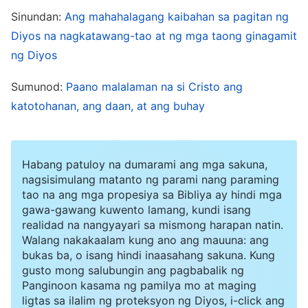
mabuting Panginoon na tumubos sa mga
Sinundan:
Ang mahahalagang kaibahan sa pagitan ng
kasalanan ng tao. Ang ilan, dahil sa lakas ng
Diyos na nagkatawang-tao at ng mga taong ginagamit
kanilang
pananampalataya
, ay gumaling sa
ng Diyos
pamamagitan lamang ng paghipo sa laylayan ng
Sumunod:
Paano malalaman na si Cristo ang
Kanyang damit; ang bulag ay nakakita at maging
katotohanan, ang daan, at ang buhay
ang patay ay nabuhay muli. Gayunman, hindi
nagawang matuklasan ng tao ang tiwaling
maka-satanas na disposisyon na malalim na
Habang patuloy na dumarami ang mga sakuna,
nakatanim sa kalooban niya at hindi rin alam ng
nagsisimulang matanto ng parami nang paraming
tao na ang mga propesiya sa Bibliya ay hindi mga
tao kung paano iwaksi ito. Ang tao ay
gawa-gawang kuwento lamang, kundi isang
nakatanggap ng labis na biyaya, tulad ng
realidad na nangyayari sa mismong harapan natin.
Walang nakakaalam kung ano ang mauuna: ang
kapayapaan at kasiyahan ng laman, ang
bukas ba, o isang hindi inaasahang sakuna. Kung
pagpapala ng buong pamilya dahil sa
gusto mong salubungin ang pagbabalik ng
Panginoon kasama ng pamilya mo at maging
pananampalataya ng isa, at ang pagpapagaling
ligtas sa ilalim ng proteksyon ng Diyos, i-click ang