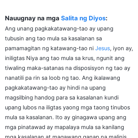
Nauugnay na mga
Salita ng Diyos
:
Ang unang pagkakatawang-tao ay upang
tubusin ang tao mula sa kasalanan sa
pamamagitan ng katawang-tao ni
Jesus
, iyon ay,
iniligtas Niya ang tao mula sa krus, ngunit ang
tiwaling maka-satanas na disposisyon ng tao ay
nanatili pa rin sa loob ng tao. Ang ikalawang
pagkakatawang-tao ay hindi na upang
magsilbing handog para sa kasalanan kundi
upang lubos na iligtas yaong mga taong tinubos
mula sa kasalanan. Ito ay ginagawa upang ang
mga pinatawad ay mapalaya mula sa kanilang
mga kasalanan at magawang ganap na malinis,