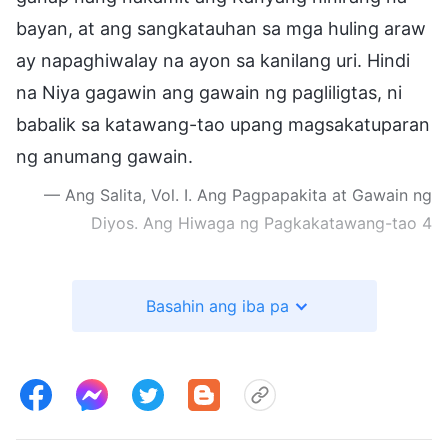
bayan, at ang sangkatauhan sa mga huling araw
ay napaghiwalay na ayon sa kanilang uri. Hindi
na Niya gagawin ang gawain ng pagliligtas, ni
babalik sa katawang-tao upang magsakatuparan
ng anumang gawain.
— Ang Salita, Vol. I. Ang Pagpapakita at Gawain ng
Diyos. Ang Hiwaga ng Pagkakatawang-tao 4
Nang ginagawa ni Jesus ang Kanyang gawain,
Basahin ang iba pa
ang pagkakakilala ng tao sa Kanya ay malabo pa
rin at hindi maliwanag. Ang tao ay laging
naniwala na Siya ay anak ni David at ipinahayag
na Siya ay isang dakilang propeta at ang