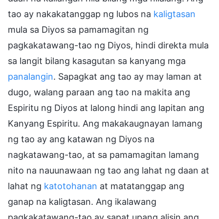
tao ay nakakatanggap ng lubos na
kaligtasan
mula sa Diyos sa pamamagitan ng
pagkakatawang-tao ng Diyos, hindi direkta mula
sa langit bilang kasagutan sa kanyang mga
panalangin
. Sapagkat ang tao ay may laman at
dugo, walang paraan ang tao na makita ang
Espiritu ng Diyos at lalong hindi ang lapitan ang
Kanyang Espiritu. Ang makakaugnayan lamang
ng tao ay ang katawan ng Diyos na
nagkatawang-tao, at sa pamamagitan lamang
nito na nauunawaan ng tao ang lahat ng daan at
lahat ng
katotohanan
at matatanggap ang
ganap na kaligtasan. Ang ikalawang
pagkakatawang-tao ay sapat upang alisin ang