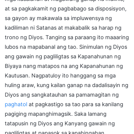
at sa pagkakamit ng pagbabago sa disposisyon,
sa gayon ay makawala sa impluwensya ng
kadiliman ni Satanas at makabalik sa harap ng
trono ng Diyos. Tanging sa paraang ito maaaring
lubos na mapabanal ang tao. Sinimulan ng Diyos
ang gawain ng pagliligtas sa Kapanahunan ng
Biyaya nang matapos na ang Kapanahunan ng
Kautusan. Nagpatuloy ito hanggang sa mga
huling araw, kung kailan ganap na dadalisayin ng
Diyos ang sangkatauhan sa pamamagitan ng
paghatol
at pagkastigo sa tao para sa kanilang
pagiging mapanghimagsik. Saka lamang
tatapusin ng Diyos ang Kanyang gawain ng
pagliligtas at papasok sa kapahingahan.