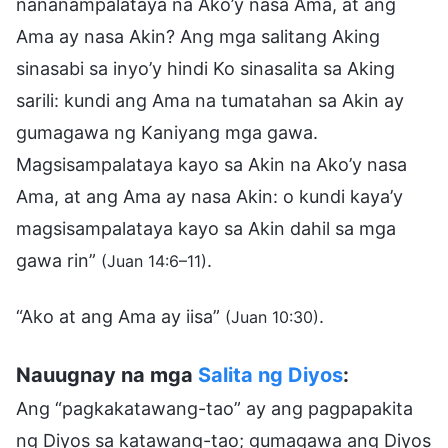
nananampalataya na Ako’y nasa Ama, at ang
Ama ay nasa Akin? Ang mga salitang Aking
sinasabi sa inyo’y hindi Ko sinasalita sa Aking
sarili: kundi ang Ama na tumatahan sa Akin ay
gumagawa ng Kaniyang mga gawa.
Magsisampalataya kayo sa Akin na Ako’y nasa
Ama, at ang Ama ay nasa Akin: o kundi kaya’y
magsisampalataya kayo sa Akin dahil sa mga
gawa rin”
.
(Juan 14:6–11)
“Ako at ang Ama ay iisa”
.
(Juan 10:30)
Nauugnay na mga
Salita ng Diyos
:
Ang “pagkakatawang-tao” ay ang pagpapakita
ng Diyos sa katawang-tao; gumagawa ang Diyos