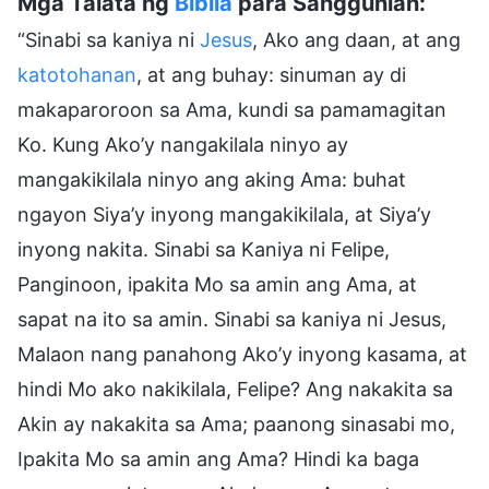
Mga Talata ng
Biblia
para Sanggunian:
“Sinabi sa kaniya ni
Jesus
, Ako ang daan, at ang
katotohanan
, at ang buhay: sinuman ay di
makaparoroon sa Ama, kundi sa pamamagitan
Ko. Kung Ako’y nangakilala ninyo ay
mangakikilala ninyo ang aking Ama: buhat
ngayon Siya’y inyong mangakikilala, at Siya’y
inyong nakita. Sinabi sa Kaniya ni Felipe,
Panginoon, ipakita Mo sa amin ang Ama, at
sapat na ito sa amin. Sinabi sa kaniya ni Jesus,
Malaon nang panahong Ako’y inyong kasama, at
hindi Mo ako nakikilala, Felipe? Ang nakakita sa
Akin ay nakakita sa Ama; paanong sinasabi mo,
Ipakita Mo sa amin ang Ama? Hindi ka baga