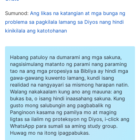
Kanyang katawang-tao, na sapat ang
katawang-tao Niya upang isagawa ang Kanyang
Sumunod:
Ang likas na katangian at mga bunga ng
gawain. Samakatuwid, ang lahat ng gawain ng
problema sa pagkilala lamang sa Diyos nang hindi
Espiritu ng Diyos ay pinalitan ng gawain ni Cristo
kinikilala ang katotohanan
habang nasa panahon ng pagkakatawang-tao,
at ang nasa kaibuturan ng lahat ng gawain sa
Habang patuloy na dumarami ang mga sakuna,
buong panahon ng pagkakatawang-tao ay ang
nagsisimulang matanto ng parami nang paraming
gawain ni Cristo. Hindi ito maaaring maihalo sa
tao na ang mga propesiya sa Bibliya ay hindi mga
gawa-gawang kuwento lamang, kundi isang
gawain mula sa anumang ibang kapanahunan. At
realidad na nangyayari sa mismong harapan natin.
yamang nagiging katawang-tao ang Diyos,
Walang nakakaalam kung ano ang mauuna: ang
bukas ba, o isang hindi inaasahang sakuna. Kung
gumagawa Siya sa pagkakakilanlan ng Kanyang
gusto mong salubungin ang pagbabalik ng
katawang-tao; yamang dumarating Siya sa
Panginoon kasama ng pamilya mo at maging
ligtas sa ilalim ng proteksyon ng Diyos, i-click ang
katawang-tao, tinatapos Niya sa gayon sa
WhatsApp para sumali sa aming study group.
katawang-tao ang gawaing dapat Niyang gawin.
Huwag mo na itong ipagpabukas.