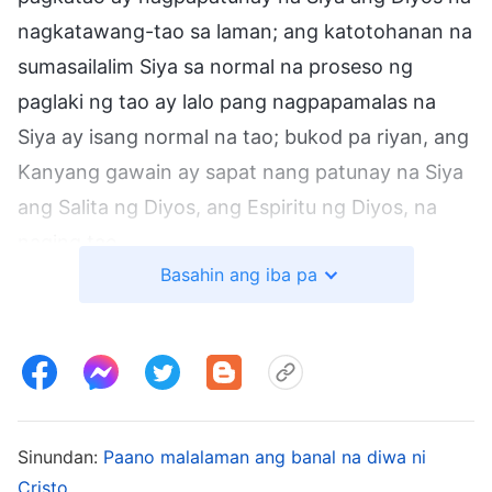
nagkatawang-tao sa laman; ang katotohanan na
sumasailalim Siya sa normal na proseso ng
paglaki ng tao ay lalo pang nagpapamalas na
Siya ay isang normal na tao; bukod pa riyan, ang
Kanyang gawain ay sapat nang patunay na Siya
ang Salita ng Diyos, ang Espiritu ng Diyos, na
naging tao.
Basahin ang iba pa
— Ang Salita, Vol. I. Ang Pagpapakita at Gawain ng
Diyos. Ang Diwa ng Katawang-taong Tinatahanan ng
Diyos
Yamang nagkatawang-tao ang Diyos,
napagtatanto Niya ang diwa Niya sa loob ng
Sinundan:
Paano malalaman ang banal na diwa ni
Cristo