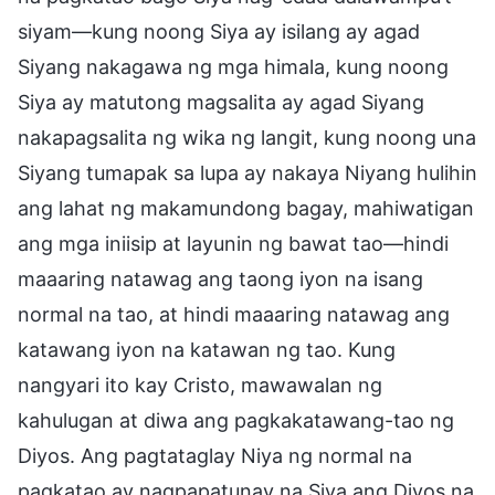
siyam—kung noong Siya ay isilang ay agad
Siyang nakagawa ng mga himala, kung noong
Siya ay matutong magsalita ay agad Siyang
nakapagsalita ng wika ng langit, kung noong una
Siyang tumapak sa lupa ay nakaya Niyang hulihin
ang lahat ng makamundong bagay, mahiwatigan
ang mga iniisip at layunin ng bawat tao—hindi
maaaring natawag ang taong iyon na isang
normal na tao, at hindi maaaring natawag ang
katawang iyon na katawan ng tao. Kung
nangyari ito kay Cristo, mawawalan ng
kahulugan at diwa ang pagkakatawang-tao ng
Diyos. Ang pagtataglay Niya ng normal na
pagkatao ay nagpapatunay na Siya ang Diyos na