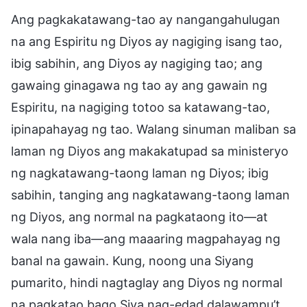
Ang pagkakatawang-tao ay nangangahulugan
na ang Espiritu ng Diyos ay nagiging isang tao,
ibig sabihin, ang Diyos ay nagiging tao; ang
gawaing ginagawa ng tao ay ang gawain ng
Espiritu, na nagiging totoo sa katawang-tao,
ipinapahayag ng tao. Walang sinuman maliban sa
laman ng Diyos ang makakatupad sa ministeryo
ng nagkatawang-taong laman ng Diyos; ibig
sabihin, tanging ang nagkatawang-taong laman
ng Diyos, ang normal na pagkataong ito—at
wala nang iba—ang maaaring magpahayag ng
banal na gawain. Kung, noong una Siyang
pumarito, hindi nagtaglay ang Diyos ng normal
na pagkatao bago Siya nag-edad dalawampu’t