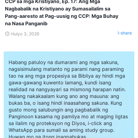
CCP sa mga Kristiyano, Ep. 17: Ang Mga
Nagbabalik na Kristiyano ay Sumasailalim sa
Pang-aaresto at Pag-uusig ng CCP: Mga Buhay
na Nasa Panganib
I-share
Hulyo 3, 2026
Habang patuloy na dumarami ang mga sakuna,
nagsisimulang matanto ng parami nang paraming
tao na ang mga propesiya sa Bibliya ay hindi mga
gawa-gawang kuwento lamang, kundi isang
realidad na nangyayari sa mismong harapan natin.
Walang nakakaalam kung ano ang mauuna: ang
bukas ba, o isang hindi inaasahang sakuna. Kung
gusto mong salubungin ang pagbabalik ng
Panginoon kasama ng pamilya mo at maging ligtas
sa ilalim ng proteksyon ng Diyos, i-click ang
WhatsApp para sumali sa aming study group.
Huwag mo na itong ipagpabukas.