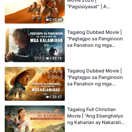
Movie 2026 |
"Pagsisiyasat" | A
Testimony of Christians
Being Caught up During
2:10:39
the Catastrophes
Tagalog Dubbed Movie |
"Pagtagpo sa Panginoon
sa Panahon ng mga
Kalamidad" (II) Dumarating
Na ang mga Kalamidad sa
1:35:18
mga Huling Araw. Paano
Tagalog Dubbed Movie |
Tayo Makakapasok sa
"Pagtagpo sa Panginoon
Kaharian ng Diyos?
sa Panahon ng mga
Kalamidad" (I) Krisis sa
Mundo: Saan Patungo ang
1:20:47
Kapalaran ng
Tagalog Full Christian
Sangkatauhan?
Movie | "Ang Ebanghelyo
ng Kaharian ay Nakarating
sa Aming Nayon"