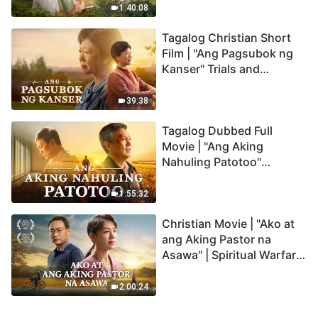
1:40:08
Tagalog Christian Short
Film | "Ang Pagsubok ng
Kanser" Trials and
Refinements Are God's
Blessings
39:38
Tagalog Dubbed Full
Movie | "Ang Aking
Nahuling Patotoo"
Profoundly Moving
Testimony of Repentance
1:55:32
Christian Movie | "Ako at
ang Aking Pastor na
Asawa" | Spiritual Warfare
in Welcoming the Lord's
Return
2:00:24