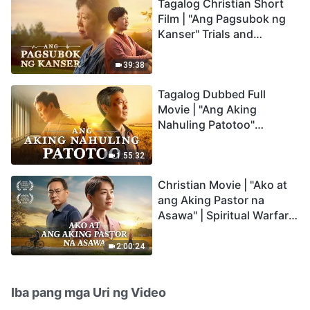
Tagalog Christian Short
Film | "Ang Pagsubok ng
Kanser" Trials and
Refinements Are God's
Blessings
39:38
Tagalog Dubbed Full
Movie | "Ang Aking
Nahuling Patotoo"
Profoundly Moving
Testimony of Repentance
1:55:32
Christian Movie | "Ako at
ang Aking Pastor na
Asawa" | Spiritual Warfare
in Welcoming the Lord's
Return
2:00:24
Iba pang mga Uri ng Video