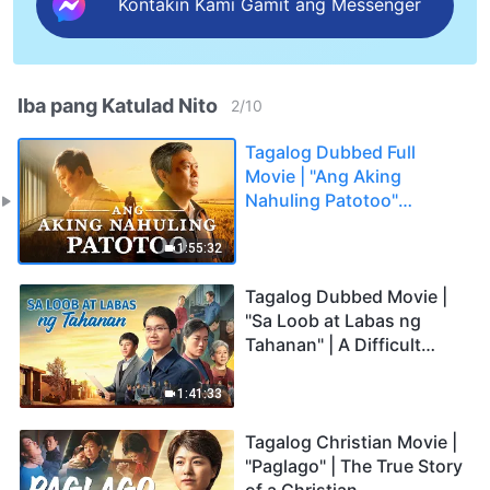
Kontakin Kami Gamit ang Messenger
Iba pang Katulad Nito
2
/
10
Tagalog Dubbed Full
Movie | "Ang Aking
Nahuling Patotoo"
Profoundly Moving
Testimony of Repentance
1:55:32
Tagalog Dubbed Movie |
"Sa Loob at Labas ng
Tahanan" | A Difficult
Choice Between Family
and the Truth
1:41:33
Tagalog Christian Movie |
"Paglago" | The True Story
of a Christian