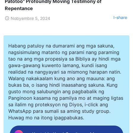
Patotoo" Profoundly Moving Testimony of
Repentance
I-share
Nobyembre 5, 2024
Habang patuloy na dumarami ang mga sakuna,
nagsisimulang matanto ng parami nang paraming
tao na ang mga propesiya sa Bibliya ay hindi mga
gawa-gawang kuwento lamang, kundi isang
realidad na nangyayari sa mismong harapan natin.
Walang nakakaalam kung ano ang mauuna: ang
bukas ba, o isang hindi inaasahang sakuna. Kung
gusto mong salubungin ang pagbabalik ng
Panginoon kasama ng pamilya mo at maging ligtas
sa ilalim ng proteksyon ng Diyos, i-click ang
WhatsApp para sumali sa aming study group.
Huwag mo na itong ipagpabukas.