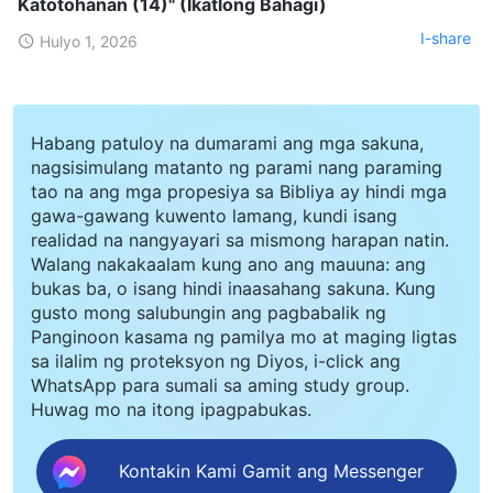
Katotohanan (14)" (Ikatlong Bahagi)
I-share
Hulyo 1, 2026
Habang patuloy na dumarami ang mga sakuna,
nagsisimulang matanto ng parami nang paraming
tao na ang mga propesiya sa Bibliya ay hindi mga
gawa-gawang kuwento lamang, kundi isang
realidad na nangyayari sa mismong harapan natin.
Walang nakakaalam kung ano ang mauuna: ang
bukas ba, o isang hindi inaasahang sakuna. Kung
gusto mong salubungin ang pagbabalik ng
Panginoon kasama ng pamilya mo at maging ligtas
sa ilalim ng proteksyon ng Diyos, i-click ang
WhatsApp para sumali sa aming study group.
Huwag mo na itong ipagpabukas.
Kontakin Kami Gamit ang Messenger