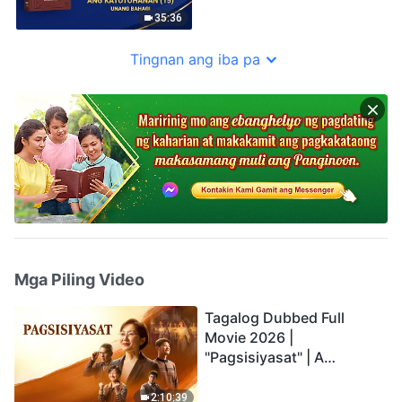
35:36
Tingnan ang iba pa
Mga Piling Video
Tagalog Dubbed Full
Movie 2026 |
"Pagsisiyasat" | A
Testimony of Christians
Being Caught up During
2:10:39