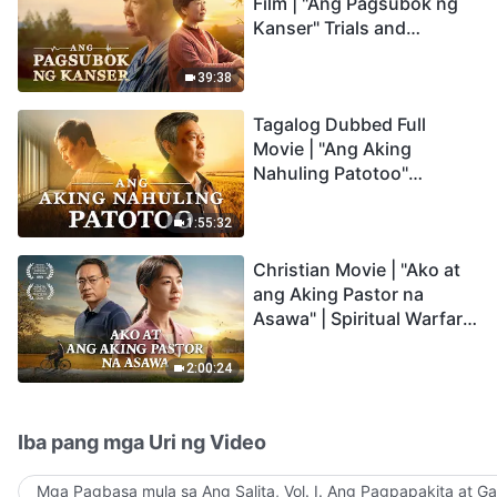
Film | "Ang Pagsubok ng
Kanser" Trials and
Refinements Are God's
Blessings
39:38
Tagalog Dubbed Full
Movie | "Ang Aking
Nahuling Patotoo"
Profoundly Moving
Testimony of Repentance
1:55:32
Christian Movie | "Ako at
ang Aking Pastor na
Asawa" | Spiritual Warfare
in Welcoming the Lord's
Return
2:00:24
Iba pang mga Uri ng Video
Mga Pagbasa mula sa Ang Salita, Vol. I. Ang Pagpapakita at G