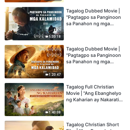
the Catastrophes
Tagalog Dubbed Movie |
"Pagtagpo sa Panginoon
sa Panahon ng mga
Kalamidad" (II) Dumarating
Na ang mga Kalamidad sa
1:35:18
mga Huling Araw. Paano
Tagalog Dubbed Movie |
Tayo Makakapasok sa
"Pagtagpo sa Panginoon
Kaharian ng Diyos?
sa Panahon ng mga
Kalamidad" (I) Krisis sa
Mundo: Saan Patungo ang
1:20:47
Kapalaran ng
Tagalog Full Christian
Sangkatauhan?
Movie | "Ang Ebanghelyo
ng Kaharian ay Nakarating
sa Aming Nayon"
1:40:08
Tagalog Christian Short