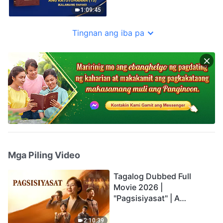
1:09:45
Tingnan ang iba pa
Mga Piling Video
Tagalog Dubbed Full
Movie 2026 |
"Pagsisiyasat" | A
Testimony of Christians
Being Caught up During
2:10:39