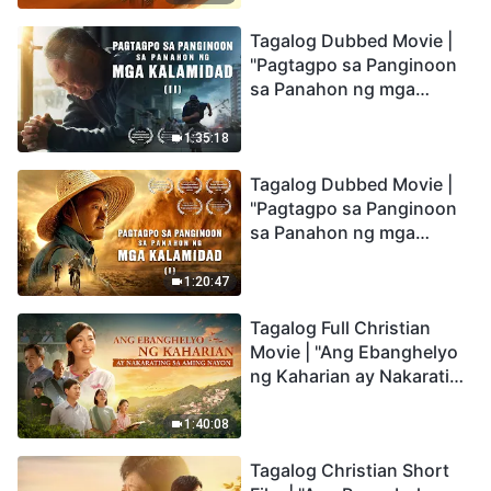
the Catastrophes
Tagalog Dubbed Movie |
"Pagtagpo sa Panginoon
sa Panahon ng mga
Kalamidad" (II) Dumarating
Na ang mga Kalamidad sa
1:35:18
mga Huling Araw. Paano
Tagalog Dubbed Movie |
Tayo Makakapasok sa
"Pagtagpo sa Panginoon
Kaharian ng Diyos?
sa Panahon ng mga
Kalamidad" (I) Krisis sa
Mundo: Saan Patungo ang
1:20:47
Kapalaran ng
Tagalog Full Christian
Sangkatauhan?
Movie | "Ang Ebanghelyo
ng Kaharian ay Nakarating
sa Aming Nayon"
1:40:08
Tagalog Christian Short