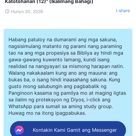
Katotohanan (12)" (Ikalimang Bahagi)
I-share
Hunyo 30, 2026
Habang patuloy na dumarami ang mga sakuna,
nagsisimulang matanto ng parami nang paraming
tao na ang mga propesiya sa Bibliya ay hindi mga
gawa-gawang kuwento lamang, kundi isang
realidad na nangyayari sa mismong harapan natin.
Walang nakakaalam kung ano ang mauuna: ang
bukas ba, o isang hindi inaasahang sakuna. Kung
gusto mong salubungin ang pagbabalik ng
Panginoon kasama ng pamilya mo at maging ligtas
sa ilalim ng proteksyon ng Diyos, i-click ang
WhatsApp para sumali sa aming study group.
Huwag mo na itong ipagpabukas.
Kontakin Kami Gamit ang Messenger