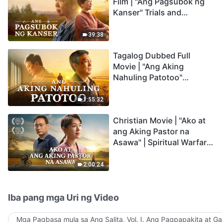
Film | "Ang Pagsubok ng
Kanser" Trials and
Refinements Are God's
Blessings
39:38
Tagalog Dubbed Full
Movie | "Ang Aking
Nahuling Patotoo"
Profoundly Moving
Testimony of Repentance
1:55:32
Christian Movie | "Ako at
ang Aking Pastor na
Asawa" | Spiritual Warfare
in Welcoming the Lord's
Return
2:00:24
Iba pang mga Uri ng Video
Mga Pagbasa mula sa Ang Salita, Vol. I. Ang Pagpapakita at G