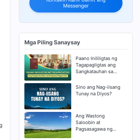
Messenger
Mga Piling Sanaysay
Paano Inililigtas ng
Tagapagligtas ang
Sangkatauhan sa
Kanyang Pagparito?
Sino ang Nag-iisang
Tunay na Diyos?
Ang Wastong
Saloobin at
ng
Pagsasagawa ng
Isang Tao na