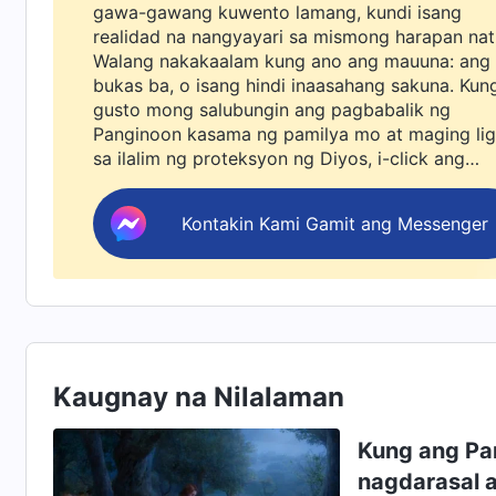
gawa-gawang kuwento lamang, kundi isang
realidad na nangyayari sa mismong harapan nat
Walang nakakaalam kung ano ang mauuna: ang
bukas ba, o isang hindi inaasahang sakuna. Kun
gusto mong salubungin ang pagbabalik ng
Panginoon kasama ng pamilya mo at maging lig
sa ilalim ng proteksyon ng Diyos, i-click ang
WhatsApp para sumali sa aming study group.
Huwag mo na itong ipagpabukas.
Kontakin Kami Gamit ang Messenger
Kaugnay na Nilalaman
Kung ang Pa
nagdarasal a