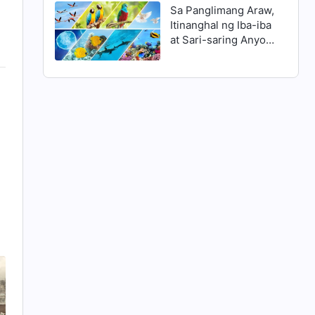
Nagnanais
Sa Panglimang Araw,
Magpasakop sa
Itinanghal ng Iba-iba
Awtoridad ng Diyos
at Sari-saring Anyo
ng Buhay ang
Awtoridad ng
Lumikha sa
Magkakaibang
Paraan