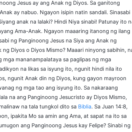
inoong Jesus ay ang Anak ng Diyos. Sa ganitong
nak ay nabuo. Ngayon isipin natin sandali. Sinasabi
ang anak na lalaki? Hindi Niya sinabi! Patunay ito n
nayang Ama-Anak. Ngayon maaaring itanong ng ilang
sabi ng Panginoong Jesus na Siya ang Anak ng
 ng Diyos o Diyos Mismo? Maaari ninyong sabihin, n
ing mga mananampalataya sa paglipas ng mga
yon na likas sa isyung ito, ngunit hindi nila ito
os, ngunit Anak din ng Diyos, kung gayon mayroon
wanag ng mga tao ang isyung ito. Sa nakaraang
lala na ang Panginoong Jesucristo ay Diyos Mismo,
alinaw na tala tungkol dito sa
Biblia
. Sa Juan 14:8,
oon, ipakita Mo sa amin ang Ama, at sapat na ito sa
umugon ang Panginoong Jesus kay Felipe? Sinabi ng