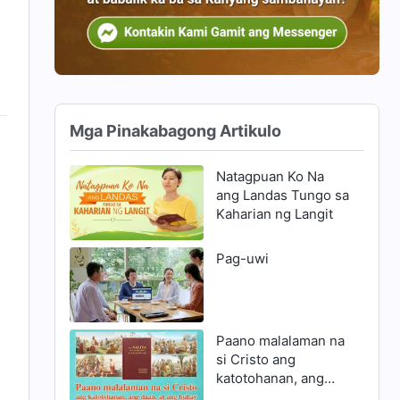
Mga Pinakabagong Artikulo
Natagpuan Ko Na
ang Landas Tungo sa
Kaharian ng Langit
Pag-uwi
Paano malalaman na
si Cristo ang
katotohanan, ang
daan, at ang buhay