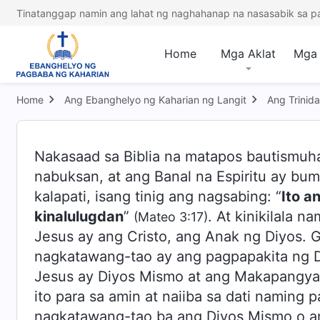
Tinatanggap namin ang lahat ng naghahanap na nasasabik sa p
Home
Mga Aklat
Mga 
Home
Ang Ebanghelyo ng Kaharian ng Langit
Ang Trinid
Nakasaad sa Biblia na matapos bautismuh
nabuksan, at ang Banal na Espiritu ay bu
kalapati, isang tinig ang nagsabing: “
Ito a
kinalulugdan
”
. At kinikilala
(Mateo 3:17)
Jesus ay ang Cristo, ang Anak ng Diyos.
nagkatawang-tao ay ang pagpapakita ng D
Jesus ay Diyos Mismo at ang Makapangya
ito para sa amin at naiiba sa dati naming 
nagkatawang-tao ba ang Diyos Mismo o a