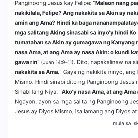
Panginoong Jesus kay Felipe: “
Malaon nang pan
nakikilala, Felipe? Ang nakakita sa Akin ay na
amin ang Ama? Hindi ka baga nananampalataya
mga salitang Aking sinasabi sa inyo’y hindi Ko 
tumatahan sa Akin ay gumagawa ng Kanyang m
nasa Ama, at ang Ama ay nasa Akin: o kundi k
gawa rin
”
. Dito, napakalinaw na s
(Juan 14:9–11)
nakakita sa Ama.
” Gaya ng nakikita ninyo, an
Mismo. Hindi sinabi dito ng Panginoong Jesus
Sinabi lang Niya, “
Ako’y nasa Ama, at ang Ama 
Ngayon, ayon sa mga salita ng Panginoong Jes
Jesus ay Diyos Mismo, isa lamang ang Diyos 
mula sa is