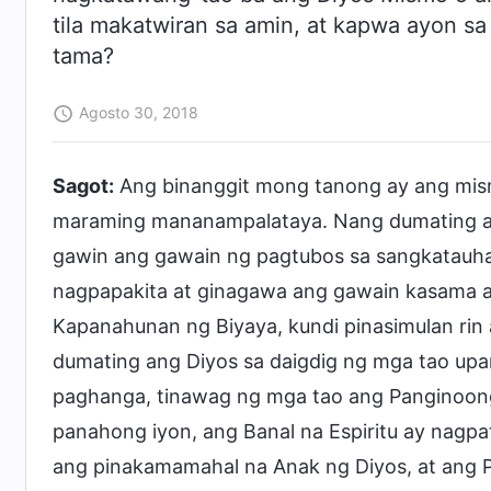
tila makatwiran sa amin, at kapwa ayon sa
tama?
Agosto 30, 2018
Sagot:
Ang binanggit mong tanong ay ang mis
maraming mananampalataya. Nang dumating 
gawin ang gawain ng pagtubos sa sangkatauha
nagpapakita at ginagawa ang gawain kasama a
Kapanahunan ng Biyaya, kundi pinasimulan ri
dumating ang Diyos sa daigdig ng mga tao up
paghanga, tinawag ng mga tao ang Panginoong
panahong iyon, ang Banal na Espiritu ay nagpa
ang pinakamamahal na Anak ng Diyos, at ang P