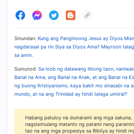
Sinundan:
Kung ang Panginoong Jesus ay Diyos Mism
nagdarasal pa rin Siya sa Diyos Ama? Mayroon tal
sa amin.
Sumunod:
Sa loob ng dalawang libong taon, naniwal
Banal na Ama, ang Banal na Anak, at ang Banal na Es
ng buong Kristiyanismo, kaya bakit mo sinasabi na 
mundo, at na ang Trinidad ay hindi talaga umiiral?
Habang patuloy na dumarami ang mga sakuna,
nagsisimulang matanto ng parami nang parami
tao na ang mga propesiya sa Bibliya ay hindi m