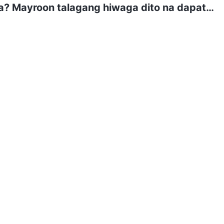
a? Mayroon talagang hiwaga dito na dapat
agbahagi ka naman sa amin.