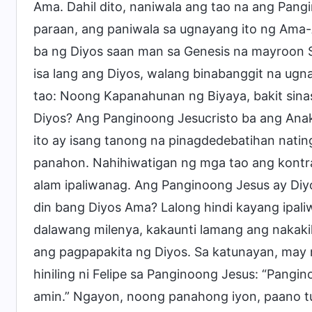
Ama. Dahil dito, naniwala ang tao na ang Pang
paraan, ang paniwala sa ugnayang ito ng Ama-A
ba ng Diyos saan man sa Genesis na mayroon Siy
isa lang ang Diyos, walang binabanggit na ug
tao: Noong Kapanahunan ng Biyaya, bakit sina
Diyos? Ang Panginoong Jesucristo ba ang Anak
ito ay isang tanong na pinagdedebatihan nat
panahon. Nahihiwatigan ng mga tao ang kontradik
alam ipaliwanag. Ang Panginoong Jesus ay Diy
din bang Diyos Ama? Lalong hindi kayang ipali
dalawang milenya, kakaunti lamang ang nakaki
ang pagpapakita ng Diyos. Sa katunayan, may m
hiniling ni Felipe sa Panginoong Jesus: “Pangin
amin.” Ngayon, noong panahong iyon, paano t