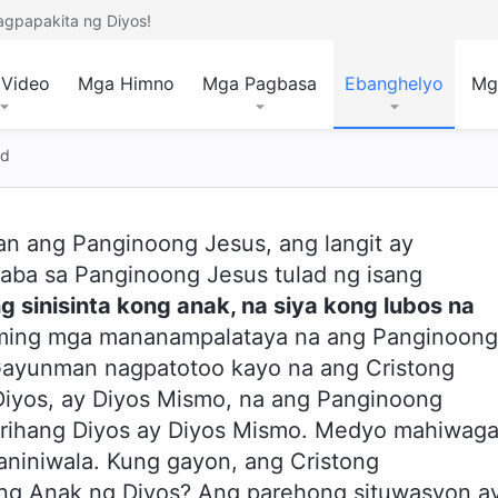
agpapakita ng Diyos!
Video
Mga Himno
Mga Pagbasa
Ebanghelyo
Mg
ad
an ang Panginoong Jesus, ang langit ay
maba sa Panginoong Jesus tulad ng isang
ng sinisinta kong anak, na siya kong lubos na
 naming mga mananampalataya na ang Panginoong
 Gayunman nagpatotoo kayo na ang Cristong
iyos, ay Diyos Mismo, na ang Panginoong
rihang Diyos ay Diyos Mismo. Medyo mahiwag
paniniwala. Kung gayon, ang Cristong
ng Anak ng Diyos? Ang parehong situwasyon a