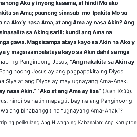
ahong Ako’y inyong kasama, at hindi Mo ako
kakita sa Ama; paanong sinasabi mo, Ipakita Mo sa
 na Ako’y nasa Ama, at ang Ama ay nasa Akin? Ang
sinasalita sa Aking sarili: kundi ang Ama na
ga gawa. Magsisampalataya kayo sa Akin na Ako’y
aya’y magsisampalataya kayo sa Akin dahil sa mga
inabi ng Panginoong Jesus, “
Ang nakakita sa Akin ay
g Panginoong Jesus ay ang pagpapakita ng Diyos
 na Siya at ang Diyos ay may ugnayang Ama-Anak.
ay nasa Akin.
” “
Ako at ang Ama ay iisa
”
.
(Juan 10:30)
us, hindi ba natin mapagtitibay na ang Panginoong
at walang binabanggit na “ugnayang Ama-Anak”?
krip ng pelikulang Ang Hiwaga ng Kabanalan: Ang Karugto