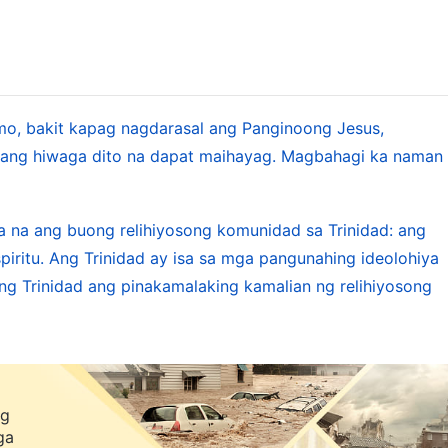
o, bakit kapag nagdarasal ang Panginoong Jesus,
agang hiwaga dito na dapat maihayag. Magbahagi ka naman
a na ang buong relihiyosong komunidad sa Trinidad: ang
piritu. Ang Trinidad ay isa sa mga pangunahing ideolohiya
ang Trinidad ang pinakamalaking kamalian ng relihiyosong
ng
ga