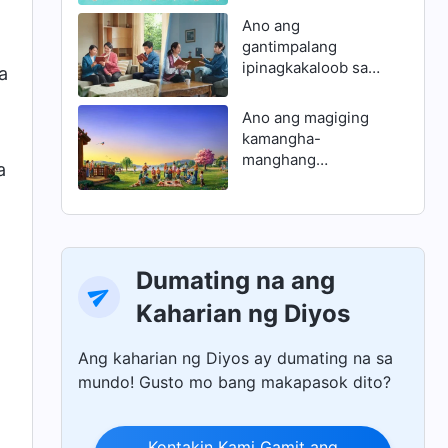
Ano ang
gantimpalang
ipinagkakaloob sa
a
matatalinong dalaga
at bakit
Ano ang magiging
mapapahamak ang
kamangha-
mga mangmang na
manghang
a
dalaga
patutunguhan ng
sangkatauhan
Dumating na ang
Kaharian ng Diyos
Ang kaharian ng Diyos ay dumating na sa
mundo! Gusto mo bang makapasok dito?
Kontakin Kami Gamit ang