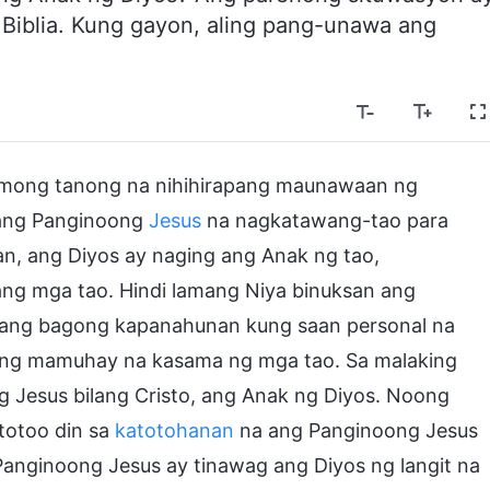
 Biblia. Kung gayon, aling pang-unawa ang
mong tanong na nihihirapang maunawaan ng
ang Panginoong
Jesus
na nagkatawang-tao para
n, ang Diyos ay naging ang Anak ng tao,
ng mga tao. Hindi lamang Niya binuksan ang
n ang bagong kapanahunan kung saan personal na
ang mamuhay na kasama ng mga tao. Sa malaking
 Jesus bilang Cristo, ang Anak ng Diyos. Noong
totoo din sa
katotohanan
na ang Panginoong Jesus
anginoong Jesus ay tinawag ang Diyos ng langit na