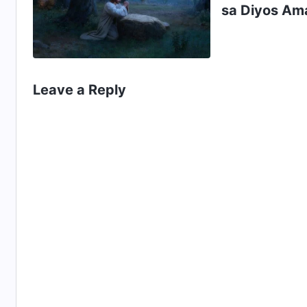
sa Diyos Am
maihayag. M
Leave a Reply