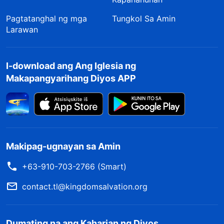
Pagtatanghal ng mga
Tungkol Sa Amin
Larawan
I-download ang Ang Iglesia ng
Makapangyarihang Diyos APP
Makipag-ugnayan sa Amin
+63-910-703-2766 (Smart)
contact.tl@kingdomsalvation.org
Dumating na ang Kaharian ng Diyos