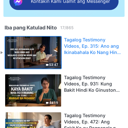
Kontakin Kami Gamit ang Messenger
Iba pang Katulad Nito
17
/
865
Tagalog Testimony
Videos, Ep. 315: Ano ang
Ikinabahala Ko Nang Hindi
Ako Naglakas-loob na
Akuin ang
53:47
Responsabilidad?
Tagalog Testimony
Videos, Ep. 931: Kung
Bakit Hindi Ko Ginustong
Magdala ng Pasanin
44:19
Tagalog Testimony
Videos, Ep. 472: Ang
Sakit Ko ay Pagpapala ng