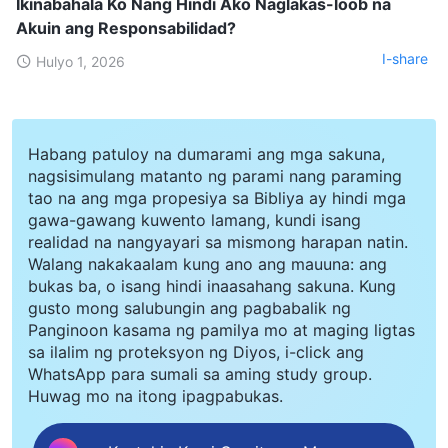
Ikinabahala Ko Nang Hindi Ako Naglakas-loob na
Akuin ang Responsabilidad?
I-share
Hulyo 1, 2026
Habang patuloy na dumarami ang mga sakuna,
nagsisimulang matanto ng parami nang paraming
tao na ang mga propesiya sa Bibliya ay hindi mga
gawa-gawang kuwento lamang, kundi isang
realidad na nangyayari sa mismong harapan natin.
Walang nakakaalam kung ano ang mauuna: ang
bukas ba, o isang hindi inaasahang sakuna. Kung
gusto mong salubungin ang pagbabalik ng
Panginoon kasama ng pamilya mo at maging ligtas
sa ilalim ng proteksyon ng Diyos, i-click ang
WhatsApp para sumali sa aming study group.
Huwag mo na itong ipagpabukas.