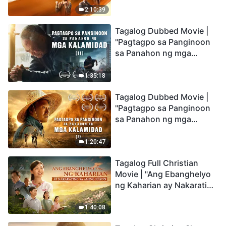
Being Caught up During
2:10:39
the Catastrophes
Tagalog Dubbed Movie |
"Pagtagpo sa Panginoon
sa Panahon ng mga
Kalamidad" (II) Dumarating
Na ang mga Kalamidad sa
1:35:18
mga Huling Araw. Paano
Tagalog Dubbed Movie |
Tayo Makakapasok sa
"Pagtagpo sa Panginoon
Kaharian ng Diyos?
sa Panahon ng mga
Kalamidad" (I) Krisis sa
Mundo: Saan Patungo ang
1:20:47
Kapalaran ng
Tagalog Full Christian
Sangkatauhan?
Movie | "Ang Ebanghelyo
ng Kaharian ay Nakarating
sa Aming Nayon"
1:40:08