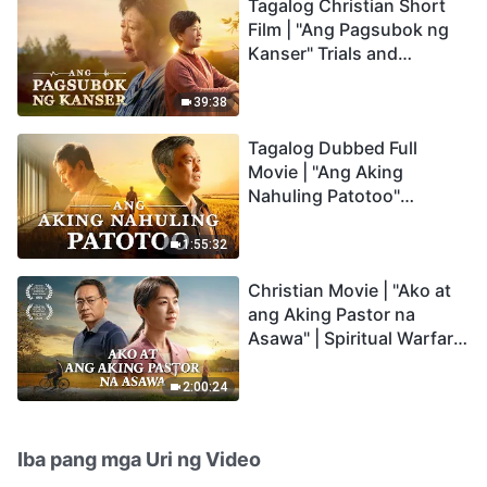
Tagalog Christian Short
Film | "Ang Pagsubok ng
Kanser" Trials and
Refinements Are God's
Blessings
39:38
Tagalog Dubbed Full
Movie | "Ang Aking
Nahuling Patotoo"
Profoundly Moving
Testimony of Repentance
1:55:32
Christian Movie | "Ako at
ang Aking Pastor na
Asawa" | Spiritual Warfare
in Welcoming the Lord's
Return
2:00:24
Iba pang mga Uri ng Video