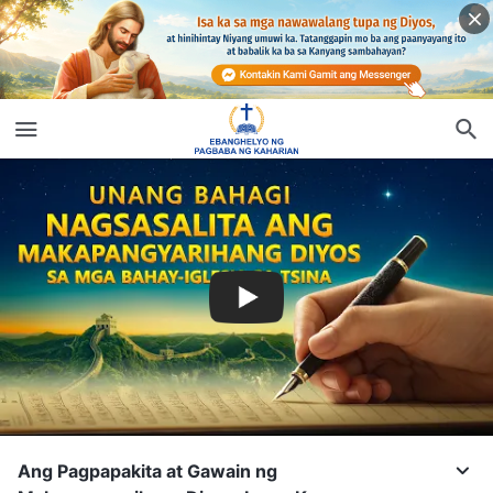
Ang Pagpapakita at Gawain ng