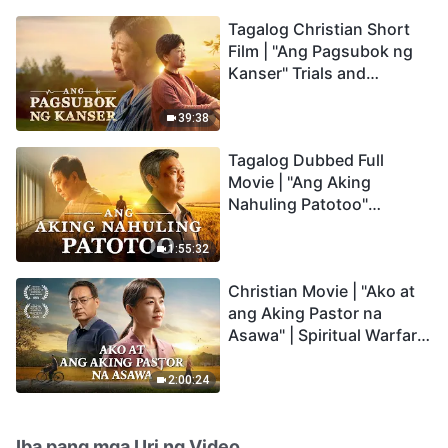
Tagalog Christian Short
Film | "Ang Pagsubok ng
Kanser" Trials and
Refinements Are God's
Blessings
39:38
Tagalog Dubbed Full
Movie | "Ang Aking
Nahuling Patotoo"
Profoundly Moving
Testimony of Repentance
1:55:32
Christian Movie | "Ako at
ang Aking Pastor na
Asawa" | Spiritual Warfare
in Welcoming the Lord's
Return
2:00:24
Iba pang mga Uri ng Video