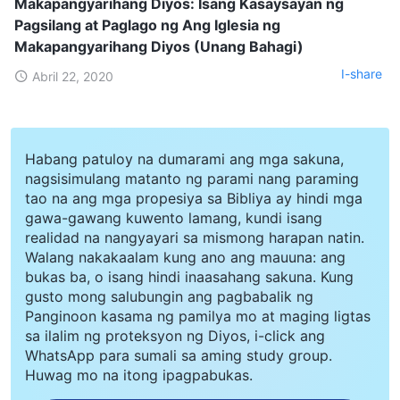
Makapangyarihang Diyos: Isang Kasaysayan ng
Pagsilang at Paglago ng Ang Iglesia ng
Makapangyarihang Diyos (Unang Bahagi)
I-share
Abril 22, 2020
Habang patuloy na dumarami ang mga sakuna,
nagsisimulang matanto ng parami nang paraming
tao na ang mga propesiya sa Bibliya ay hindi mga
gawa-gawang kuwento lamang, kundi isang
realidad na nangyayari sa mismong harapan natin.
Walang nakakaalam kung ano ang mauuna: ang
bukas ba, o isang hindi inaasahang sakuna. Kung
gusto mong salubungin ang pagbabalik ng
Panginoon kasama ng pamilya mo at maging ligtas
sa ilalim ng proteksyon ng Diyos, i-click ang
WhatsApp para sumali sa aming study group.
Huwag mo na itong ipagpabukas.