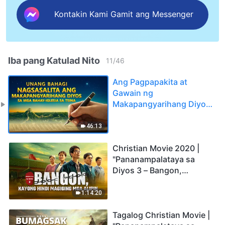
Kontakin Kami Gamit ang Messenger
Iba pang Katulad Nito
11
/
46
Ang Pagpapakita at
Gawain ng
Makapangyarihang Diyos:
Isang Kasaysayan ng
Pagsilang at Paglago ng
46:13
Ang Iglesia ng
Makapangyarihang Diyos
Christian Movie 2020 |
(Unang Bahagi)
"Pananampalataya sa
Diyos 3 – Bangon,
Kayong Hindi Magiging
mga Alipin"
1:14:20
Tagalog Christian Movie |