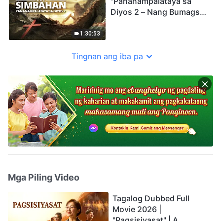
"Pananampalataya sa
Diyos 2 – Nang Bumagsak
ang Simbahan"
1:30:53
Tingnan ang iba pa
Mga Piling Video
Tagalog Dubbed Full
Movie 2026 |
"Pagsisiyasat" | A