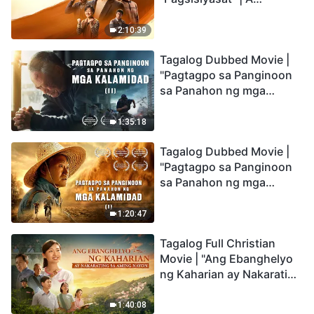
Testimony of Christians
Being Caught up During
2:10:39
the Catastrophes
Tagalog Dubbed Movie |
"Pagtagpo sa Panginoon
sa Panahon ng mga
Kalamidad" (II) Dumarating
Na ang mga Kalamidad sa
1:35:18
mga Huling Araw. Paano
Tagalog Dubbed Movie |
Tayo Makakapasok sa
"Pagtagpo sa Panginoon
Kaharian ng Diyos?
sa Panahon ng mga
Kalamidad" (I) Krisis sa
Mundo: Saan Patungo ang
1:20:47
Kapalaran ng
Tagalog Full Christian
Sangkatauhan?
Movie | "Ang Ebanghelyo
ng Kaharian ay Nakarating
sa Aming Nayon"
1:40:08