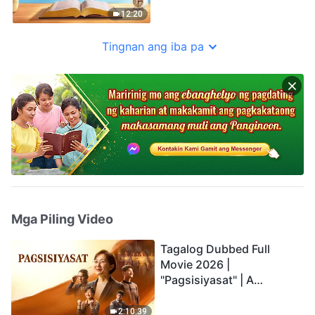
12:20
Tingnan ang iba pa
Mga Piling Video
Tagalog Dubbed Full
Movie 2026 |
"Pagsisiyasat" | A
Testimony of Christians
Being Caught up During
2:10:39