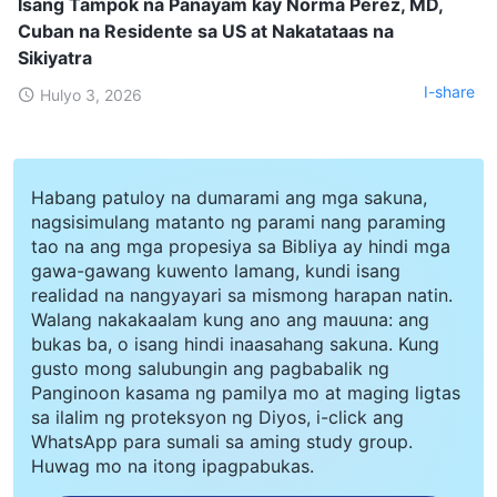
Isang Tampok na Panayam kay Norma Perez, MD,
Cuban na Residente sa US at Nakatataas na
Sikiyatra
I-share
Hulyo 3, 2026
Habang patuloy na dumarami ang mga sakuna,
nagsisimulang matanto ng parami nang paraming
tao na ang mga propesiya sa Bibliya ay hindi mga
gawa-gawang kuwento lamang, kundi isang
realidad na nangyayari sa mismong harapan natin.
Walang nakakaalam kung ano ang mauuna: ang
bukas ba, o isang hindi inaasahang sakuna. Kung
gusto mong salubungin ang pagbabalik ng
Panginoon kasama ng pamilya mo at maging ligtas
sa ilalim ng proteksyon ng Diyos, i-click ang
WhatsApp para sumali sa aming study group.
Huwag mo na itong ipagpabukas.