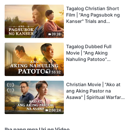
Tagalog Christian Short
Film | "Ang Pagsubok ng
Kanser" Trials and
Refinements Are God's
Blessings
39:38
Tagalog Dubbed Full
Movie | "Ang Aking
Nahuling Patotoo"
Profoundly Moving
Testimony of Repentance
1:55:32
Christian Movie | "Ako at
ang Aking Pastor na
Asawa" | Spiritual Warfare
in Welcoming the Lord's
Return
2:00:24
Iba pang mga Uri ng Video