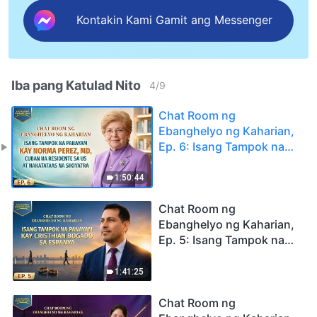
Kontakin Kami Gamit ang Messenger
Iba pang Katulad Nito
4
/
9
Chat Room ng
Ebanghelyo ng Kaharian,
Ep. 6: Isang Tampok na
Panayam kay Norma
Perez, MD, Cuban na
1:50:44
Residente sa US at
Nakatataas na Sikiyatra
Chat Room ng
Ebanghelyo ng Kaharian,
Ep. 5: Isang Tampok na
Panayam kay Cristhian
Bogado sa Espanya
1:41:25
Chat Room ng