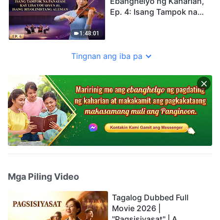
Ebanghelyo ng Kaharian,
Ep. 4: Isang Tampok na
Panayam kay Lisa You
(Hyun Ji), Isang
1:48:01
Biyolinistang Aleman
Tingnan ang iba pa
Mga Piling Video
Tagalog Dubbed Full
Movie 2026 |
"Pagsisiyasat" | A