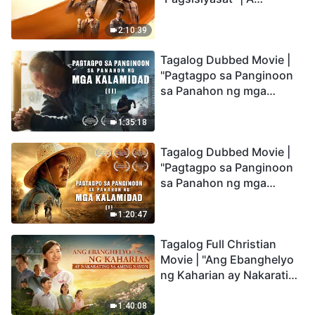
Testimony of Christians
Being Caught up During
2:10:39
the Catastrophes
Tagalog Dubbed Movie |
"Pagtagpo sa Panginoon
sa Panahon ng mga
Kalamidad" (II) Dumarating
Na ang mga Kalamidad sa
1:35:18
mga Huling Araw. Paano
Tagalog Dubbed Movie |
Tayo Makakapasok sa
"Pagtagpo sa Panginoon
Kaharian ng Diyos?
sa Panahon ng mga
Kalamidad" (I) Krisis sa
Mundo: Saan Patungo ang
1:20:47
Kapalaran ng
Tagalog Full Christian
Sangkatauhan?
Movie | "Ang Ebanghelyo
ng Kaharian ay Nakarating
sa Aming Nayon"
1:40:08