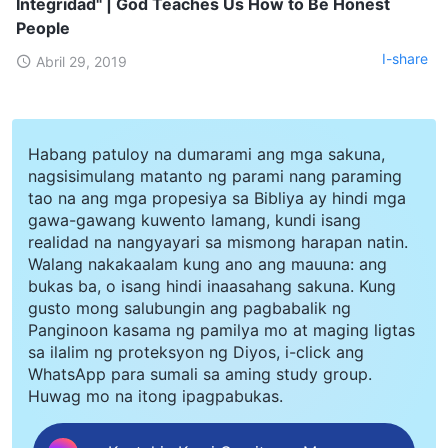
Integridad" | God Teaches Us How to Be Honest
People
I-share
Abril 29, 2019
Habang patuloy na dumarami ang mga sakuna,
nagsisimulang matanto ng parami nang paraming
tao na ang mga propesiya sa Bibliya ay hindi mga
gawa-gawang kuwento lamang, kundi isang
realidad na nangyayari sa mismong harapan natin.
Walang nakakaalam kung ano ang mauuna: ang
bukas ba, o isang hindi inaasahang sakuna. Kung
gusto mong salubungin ang pagbabalik ng
Panginoon kasama ng pamilya mo at maging ligtas
sa ilalim ng proteksyon ng Diyos, i-click ang
WhatsApp para sumali sa aming study group.
Huwag mo na itong ipagpabukas.