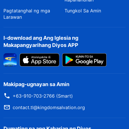
Pagtatanghal ng mga
Tungkol Sa Amin
Larawan
I-download ang Ang Iglesia ng
Makapangyarihang Diyos APP
Makipag-ugnayan sa Amin
+63-910-703-2766 (Smart)
contact.tl@kingdomsalvation.org
Dumating na ang Kaharian ng Diyos