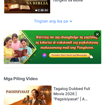
2:48:44
Tingnan ang iba pa
Mga Piling Video
Tagalog Dubbed Full
Movie 2026 |
"Pagsisiyasat" | A
Testimony of Christians