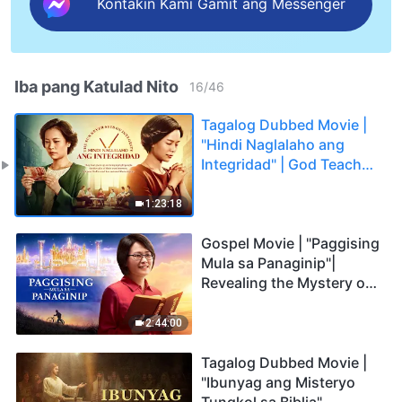
Kontakin Kami Gamit ang Messenger
Iba pang Katulad Nito
16
/
46
Tagalog Dubbed Movie |
"Hindi Naglalaho ang
Integridad" | God Teaches
Us How to Be Honest
People
1:23:18
Gospel Movie | "Paggising
Mula sa Panaginip"|
Revealing the Mystery of
Entering the Heavenly
Kingdom
2:44:00
Tagalog Dubbed Movie |
"Ibunyag ang Misteryo
Tungkol sa Biblia"