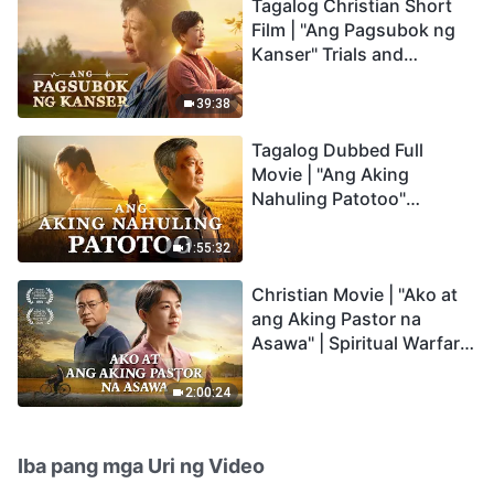
Tagalog Christian Short
Film | "Ang Pagsubok ng
Kanser" Trials and
Refinements Are God's
Blessings
39:38
Tagalog Dubbed Full
Movie | "Ang Aking
Nahuling Patotoo"
Profoundly Moving
Testimony of Repentance
1:55:32
Christian Movie | "Ako at
ang Aking Pastor na
Asawa" | Spiritual Warfare
in Welcoming the Lord's
Return
2:00:24
Iba pang mga Uri ng Video