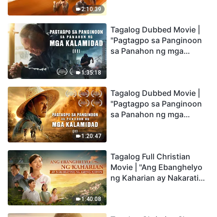
Being Caught up During
2:10:39
the Catastrophes
Tagalog Dubbed Movie |
"Pagtagpo sa Panginoon
sa Panahon ng mga
Kalamidad" (II) Dumarating
Na ang mga Kalamidad sa
1:35:18
mga Huling Araw. Paano
Tagalog Dubbed Movie |
Tayo Makakapasok sa
"Pagtagpo sa Panginoon
Kaharian ng Diyos?
sa Panahon ng mga
Kalamidad" (I) Krisis sa
Mundo: Saan Patungo ang
1:20:47
Kapalaran ng
Tagalog Full Christian
Sangkatauhan?
Movie | "Ang Ebanghelyo
ng Kaharian ay Nakarating
sa Aming Nayon"
1:40:08