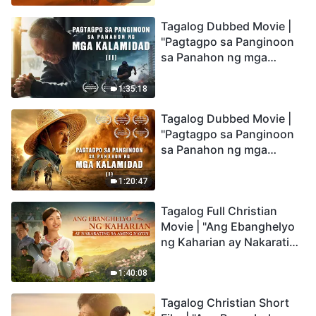
the Catastrophes
Tagalog Dubbed Movie |
"Pagtagpo sa Panginoon
sa Panahon ng mga
Kalamidad" (II) Dumarating
Na ang mga Kalamidad sa
1:35:18
mga Huling Araw. Paano
Tagalog Dubbed Movie |
Tayo Makakapasok sa
"Pagtagpo sa Panginoon
Kaharian ng Diyos?
sa Panahon ng mga
Kalamidad" (I) Krisis sa
Mundo: Saan Patungo ang
1:20:47
Kapalaran ng
Tagalog Full Christian
Sangkatauhan?
Movie | "Ang Ebanghelyo
ng Kaharian ay Nakarating
sa Aming Nayon"
1:40:08
Tagalog Christian Short