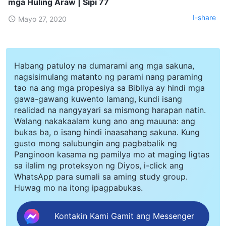
mga Huling Araw | Sipi 77
I-share
Mayo 27, 2020
Habang patuloy na dumarami ang mga sakuna,
nagsisimulang matanto ng parami nang paraming
tao na ang mga propesiya sa Bibliya ay hindi mga
gawa-gawang kuwento lamang, kundi isang
realidad na nangyayari sa mismong harapan natin.
Walang nakakaalam kung ano ang mauuna: ang
bukas ba, o isang hindi inaasahang sakuna. Kung
gusto mong salubungin ang pagbabalik ng
Panginoon kasama ng pamilya mo at maging ligtas
sa ilalim ng proteksyon ng Diyos, i-click ang
WhatsApp para sumali sa aming study group.
Huwag mo na itong ipagpabukas.
Kontakin Kami Gamit ang Messenger