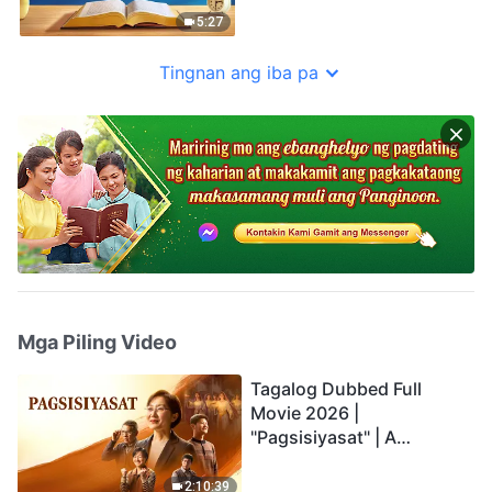
5:27
Tingnan ang iba pa
Mga Piling Video
Tagalog Dubbed Full
Movie 2026 |
"Pagsisiyasat" | A
Testimony of Christians
Being Caught up During
2:10:39