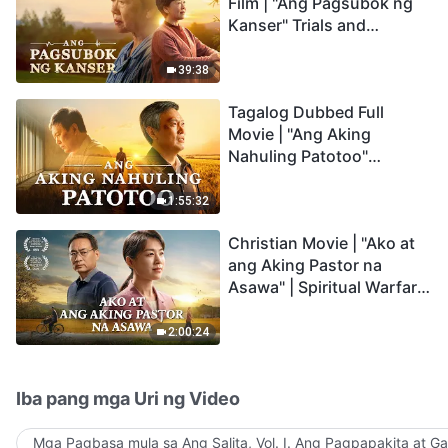
Film | "Ang Pagsubok ng
Kanser" Trials and
Refinements Are God's
Blessings
39:38
Tagalog Dubbed Full
Movie | "Ang Aking
Nahuling Patotoo"
Profoundly Moving
Testimony of Repentance
1:55:32
Christian Movie | "Ako at
ang Aking Pastor na
Asawa" | Spiritual Warfare
in Welcoming the Lord's
Return
2:00:24
Iba pang mga Uri ng Video
Mga Pagbasa mula sa Ang Salita, Vol. I. Ang Pagpapakita at G